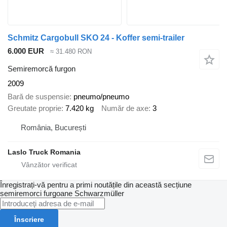
Schmitz Cargobull SKO 24 - Koffer semi-trailer
6.000 EUR
≈ 31.480 RON
Semiremorcă furgon
2009
Bară de suspensie
pneumo/pneumo
Greutate proprie
7.420 kg
Număr de axe
3
România, București
Laslo Truck Romania
Înregistrați-vă pentru a primi noutățile din această secțiune
semiremorci furgoane
Schwarzmüller
Înscriere