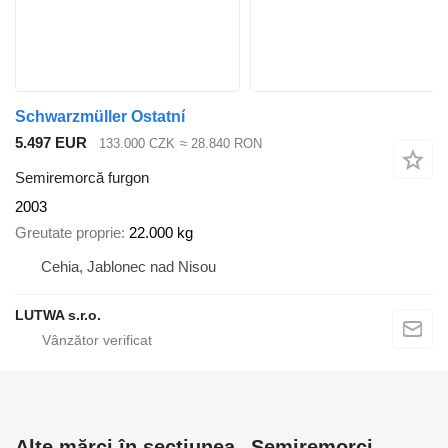
Schwarzmüller Ostatní
5.497 EUR
133.000 CZK
≈ 28.840 RON
Semiremorcă furgon
2003
Greutate proprie
22.000 kg
Cehia, Jablonec nad Nisou
LUTWA s.r.o.
Alte mărci în secțiunea „Semiremorci