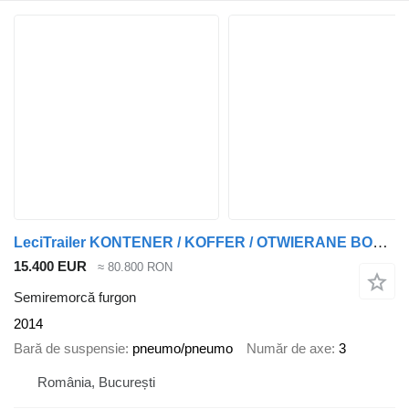
LeciTrailer KONTENER / KOFFER / OTWIERANE BOKI / MOCNA PODŁOGA SZYNA DESKA
15.400 EUR
≈ 80.800 RON
Semiremorcă furgon
2014
Bară de suspensie
pneumo/pneumo
Număr de axe
3
România, București