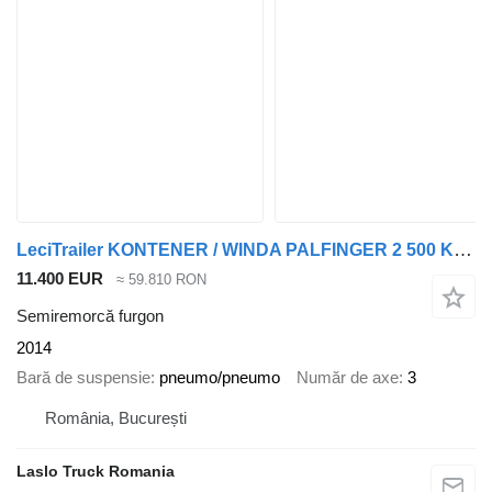
LeciTrailer KONTENER / WINDA PALFINGER 2 500 KG / OŚ PODNOSZONA / SAF / MOC
11.400 EUR
≈ 59.810 RON
Semiremorcă furgon
2014
Bară de suspensie
pneumo/pneumo
Număr de axe
3
România, București
Laslo Truck Romania