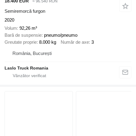
18.400 EUR
≈ 96.540 RON
Semiremorcă furgon
2020
Volum
92,26 m³
Bară de suspensie
pneumo/pneumo
Greutate proprie
8.000 kg
Număr de axe
3
România, București
Laslo Truck Romania