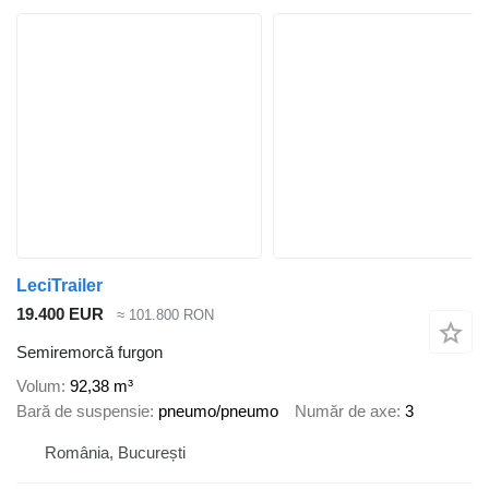
LeciTrailer
19.400 EUR
≈ 101.800 RON
Semiremorcă furgon
Volum
92,38 m³
Bară de suspensie
pneumo/pneumo
Număr de axe
3
România, București