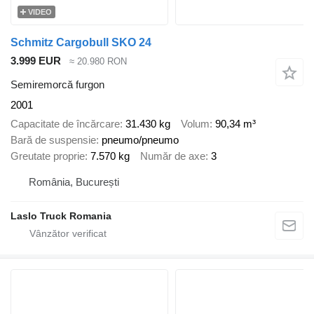
VIDEO
Schmitz Cargobull SKO 24
3.999 EUR
≈ 20.980 RON
Semiremorcă furgon
2001
Capacitate de încărcare
31.430 kg
Volum
90,34 m³
Bară de suspensie
pneumo/pneumo
Greutate proprie
7.570 kg
Număr de axe
3
România, București
Laslo Truck Romania