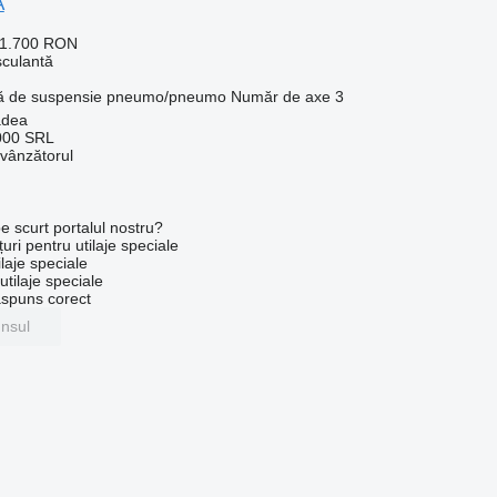
A
41.700 RON
culantă
ă de suspensie
pneumo/pneumo
Număr de axe
3
adea
000 SRL
 vânzătorul
e scurt portalul nostru?
uri pentru utilaje speciale
laje speciale
tilaje speciale
ăspuns corect
unsul