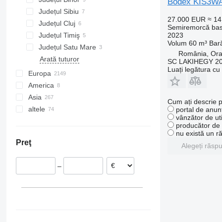
Bodex KIS3W
Județul Sibiu
27.000 EUR
≈ 1
Județul Cluj
Semiremorcă bas
2023
Județul Timiş
Volum
60 m³
Bar
Județul Satu Mare
România, Or
Arată tuturor
Lojib
SC LAKIHEGY 2
Luați legătura cu
Europa
America
Germania
Asia
Polonia
Mexic
Cum ați descrie p
altele
Țările de Jos
SUA
Turcia
portal de anunț
vânzător de uti
Belgia
China
Ucraina
producător de u
Danemarca
Uzbekistan
Argentina
nu există un r
Preţ
Franţa
Georgia
Moldova
Alegeți răsp
Cehia
–
Ungaria
Arată tuturor