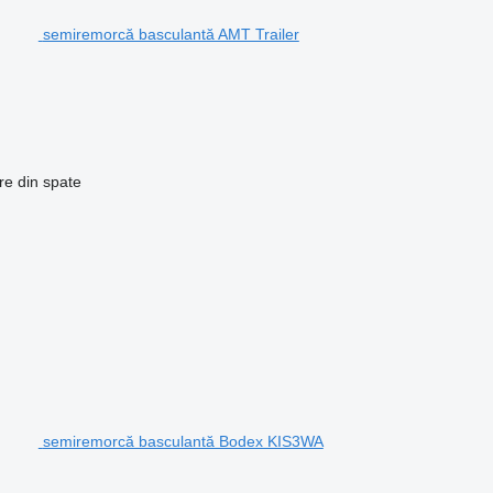
semiremorcă basculantă AMT Trailer
re
din spate
semiremorcă basculantă Bodex KIS3WA