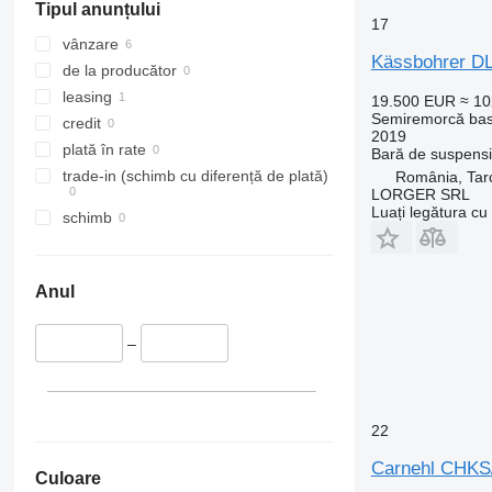
Tipul anunțului
17
vânzare
Kässbohrer DL
de la producător
leasing
19.500 EUR
≈ 1
Semiremorcă bas
credit
2019
plată în rate
Bară de suspens
trade-in (schimb cu diferență de plată)
România, Tarc
LORGER SRL
Luați legătura cu
schimb
Anul
–
22
Carnehl CHKS
Culoare