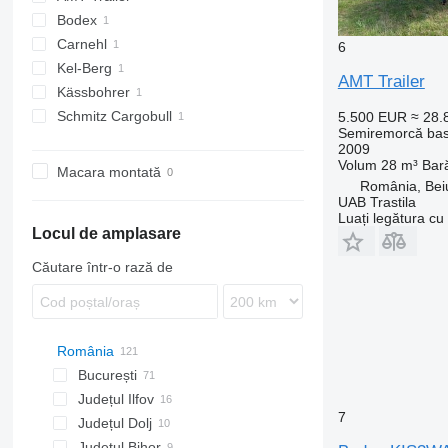
Bodex
Carnehl
KIS
6
Kel-Berg
CHKS
AMT Trailer
Kässbohrer
T-series
Schmitz Cargobull
5.500 EUR
≈ 28
Semiremorcă bas
S-series
2009
SCB
Volum
28 m³
Bar
Macara montată
România, Bei
UAB Trastila
Luați legătura cu
Locul de amplasare
Căutare într-o rază de
România
București
Județul Ilfov
București
7
Județul Dolj
Dragomirești-Vale
Județul Bihor