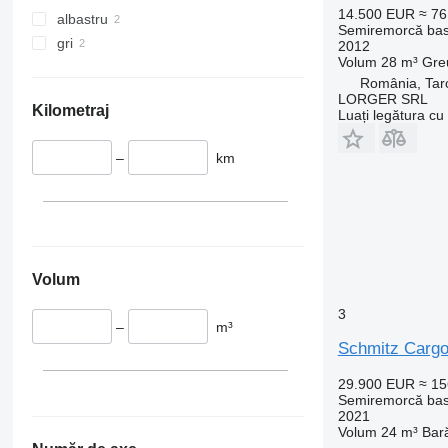
14.500 EUR
≈ 7
albastru
Semiremorcă bas
gri
2012
Volum
28 m³
Gre
România, Tarc
LORGER SRL
Kilometraj
Luați legătura cu
–
km
Volum
3
–
m³
Schmitz Carg
29.900 EUR
≈ 1
Semiremorcă bas
2021
Volum
24 m³
Bar