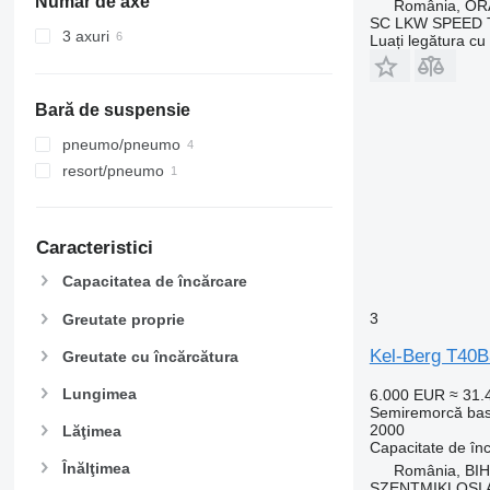
Număr de axe
România, OR
SC LKW SPEED 
3 axuri
Luați legătura cu
Bară de suspensie
pneumo/pneumo
resort/pneumo
Caracteristici
Capacitatea de încărcare
3
Greutate proprie
Kel-Berg T40B
Greutate cu încărcătura
Lungimea
6.000 EUR
≈ 31
Semiremorcă bas
2000
Lăţimea
Capacitate de în
Înălţimea
România, BI
SZENTMIKLOSI 