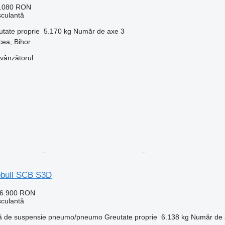
6.080 RON
culantă
utate proprie
5.170 kg
Număr de axe
3
ea, Bihor
 vânzătorul
obull SCB S3D
56.900 RON
culantă
ă de suspensie
pneumo/pneumo
Greutate proprie
6.138 kg
Număr de 