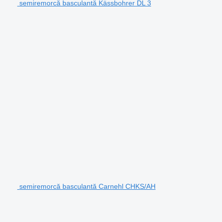
semiremorcă basculantă Kässbohrer DL 3
semiremorcă basculantă Carnehl CHKS/AH