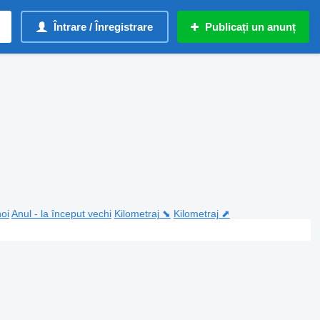
Întrare / Înregistrare
Publicați un anunț
noi
Anul - la început vechi
Kilometraj ⬊
Kilometraj ⬈