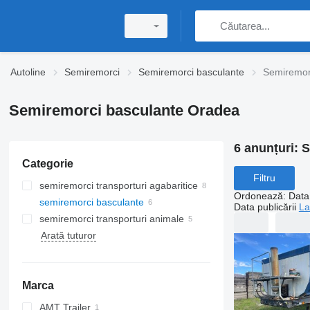
Autoline
Semiremorci
Semiremorci basculante
Semiremor
Semiremorci basculante Oradea
6 anunțuri:
S
Categorie
Filtru
semiremorci transporturi agabaritice
Ordonează
:
Data 
semiremorci basculante
Data publicării
La
semiremorci transporturi animale
Arată tuturor
Marca
AMT Trailer