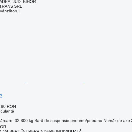
ADEA, JUD. BIHOR
TRANS SRL
 vânzătorul
3
.480 RON
culantă
cărcare
32.800 kg
Bară de suspensie
pneumo/pneumo
Număr de axe
HOR
ADALBERT ÎNTREPRINDERE INDIVIDUALĂ