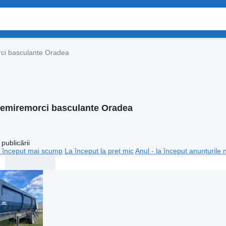
ci basculante Oradea
emiremorci basculante Oradea
publicării
 început mai scump
La început la preț mic
Anul - la început anunțurile 