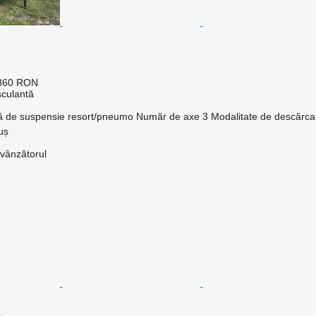
.860 RON
culantă
ă de suspensie
resort/pneumo
Număr de axe
3
Modalitate de descărca
uș
 vânzătorul