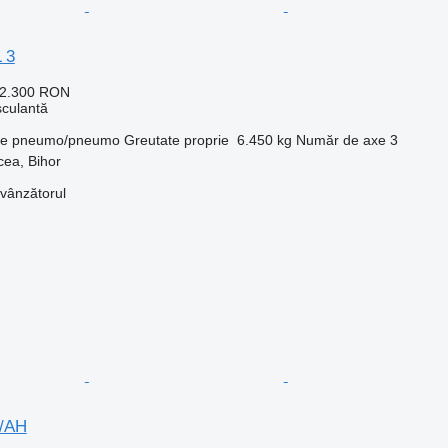
 3
02.300 RON
culantă
ie
pneumo/pneumo
Greutate proprie
6.450 kg
Număr de axe
3
ea, Bihor
 vânzătorul
/AH