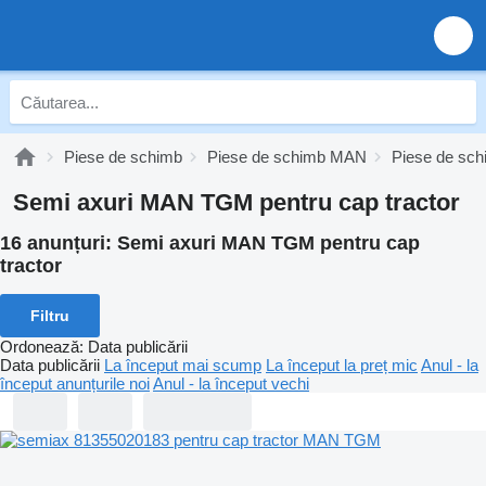
Piese de schimb
Piese de schimb MAN
Piese de s
Semi axuri MAN TGM pentru cap tractor
16 anunțuri:
Semi axuri MAN TGM pentru cap
tractor
Filtru
Ordonează
:
Data publicării
Data publicării
La început mai scump
La început la preț mic
Anul - la
început anunțurile noi
Anul - la început vechi