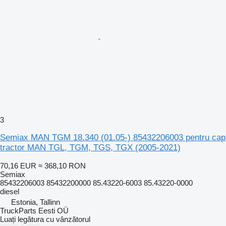
3
Semiax MAN TGM 18.340 (01.05-) 85432206003 pentru cap
tractor MAN TGL, TGM, TGS, TGX (2005-2021)
70,16 EUR
≈ 368,10 RON
Semiax
85432206003 85432200000 85.43220-6003 85.43220-0000
diesel
Estonia, Tallinn
TruckParts Eesti OÜ
Luați legătura cu vânzătorul