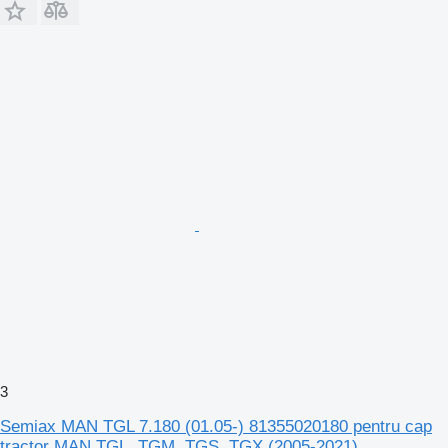
3
Semiax MAN TGL 7.180 (01.05-) 81355020180 pentru cap
tractor MAN TGL, TGM, TGS, TGX (2005-2021)