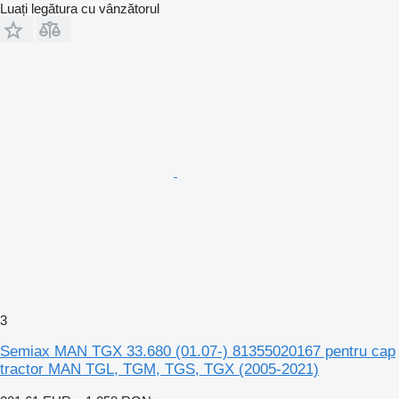
Luați legătura cu vânzătorul
3
Semiax MAN TGX 33.680 (01.07-) 81355020167 pentru cap
tractor MAN TGL, TGM, TGS, TGX (2005-2021)