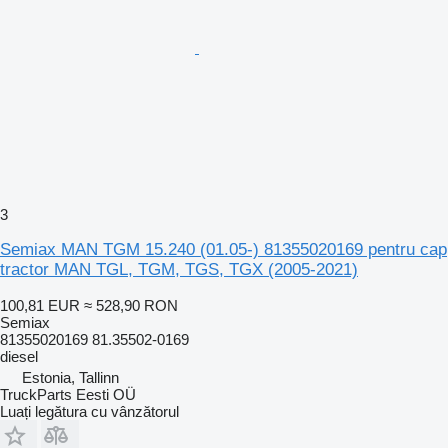
3
Semiax MAN TGM 15.240 (01.05-) 81355020169 pentru cap
tractor MAN TGL, TGM, TGS, TGX (2005-2021)
100,81 EUR
≈ 528,90 RON
Semiax
81355020169 81.35502-0169
diesel
Estonia, Tallinn
TruckParts Eesti OÜ
Luați legătura cu vânzătorul