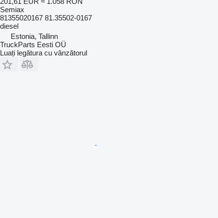
201,61 EUR
≈ 1.058 RON
Semiax
81355020167 81.35502-0167
diesel
Estonia, Tallinn
TruckParts Eesti OÜ
Luați legătura cu vânzătorul