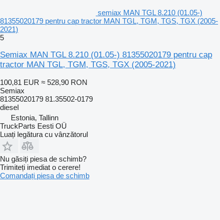
semiax MAN TGL 8.210 (01.05-)
81355020179 pentru cap tractor MAN TGL, TGM, TGS, TGX (2005-
2021)
5
Semiax MAN TGL 8.210 (01.05-) 81355020179 pentru cap
tractor MAN TGL, TGM, TGS, TGX (2005-2021)
100,81 EUR
≈ 528,90 RON
Semiax
81355020179 81.35502-0179
diesel
Estonia, Tallinn
TruckParts Eesti OÜ
Luați legătura cu vânzătorul
Nu găsiți piesa de schimb?
Trimiteți imediat o cerere!
Comandați piesa de schimb