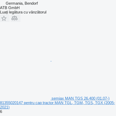
Germania, Bendorf
ATB GmbH
Luați legătura cu vânzătorul
semiax MAN TGS 26.400 (01.07-)
81355020147 pentru cap tractor MAN TGL, TGM, TGS, TGX (2005-
2021)
6