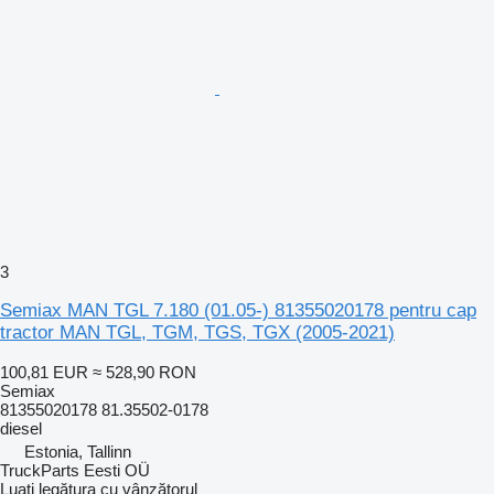
3
Semiax MAN TGL 7.180 (01.05-) 81355020178 pentru cap
tractor MAN TGL, TGM, TGS, TGX (2005-2021)
100,81 EUR
≈ 528,90 RON
Semiax
81355020178 81.35502-0178
diesel
Estonia, Tallinn
TruckParts Eesti OÜ
Luați legătura cu vânzătorul