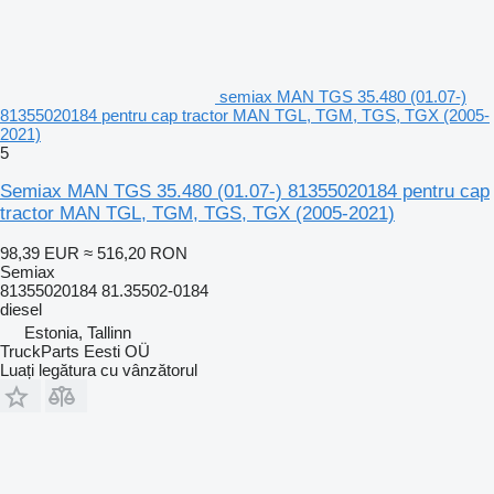
semiax MAN TGS 35.480 (01.07-)
81355020184 pentru cap tractor MAN TGL, TGM, TGS, TGX (2005-
2021)
5
Semiax MAN TGS 35.480 (01.07-) 81355020184 pentru cap
tractor MAN TGL, TGM, TGS, TGX (2005-2021)
98,39 EUR
≈ 516,20 RON
Semiax
81355020184 81.35502-0184
diesel
Estonia, Tallinn
TruckParts Eesti OÜ
Luați legătura cu vânzătorul