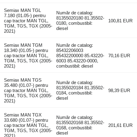
Semiax MAN TGL
Număr de catalog:
7.180 (01.05-) pentru
81355020180 81.35502-
cap tractor MAN TGL,
100,81 EUR
0180, combustibil:
TGM, TGS, TGX (2005-
diesel
2021)
Semiax MAN TGM
Număr de catalog:
18.340 (01.05-) pentru
85432206003
cap tractor MAN TGL,
85432200000 85.43220-
70,16 EUR
TGM, TGS, TGX (2005-
6003 85.43220-0000,
2021)
combustibil: diesel
Semiax MAN TGS
Număr de catalog:
35.480 (01.07-) pentru
81355020184 81.35502-
cap tractor MAN TGL,
98,39 EUR
0184, combustibil:
TGM, TGS, TGX (2005-
diesel
2021)
Semiax MAN TGX
Număr de catalog:
33.680 (01.07-) pentru
81355020168 81.35502-
cap tractor MAN TGL,
201,61 EUR
0168, combustibil:
TGM, TGS, TGX (2005-
diesel
2021)