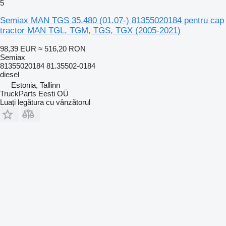
5
Semiax MAN TGS 35.480 (01.07-) 81355020184 pentru cap
tractor MAN TGL, TGM, TGS, TGX (2005-2021)
98,39 EUR
≈ 516,20 RON
Semiax
81355020184 81.35502-0184
diesel
Estonia, Tallinn
TruckParts Eesti OÜ
Luați legătura cu vânzătorul