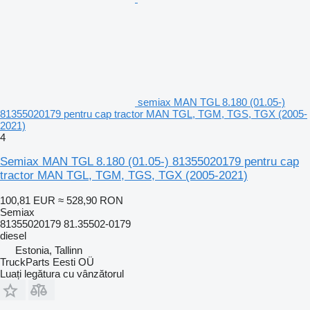
semiax MAN TGL 8.180 (01.05-)
81355020179 pentru cap tractor MAN TGL, TGM, TGS, TGX (2005-
2021)
4
Semiax MAN TGL 8.180 (01.05-) 81355020179 pentru cap
tractor MAN TGL, TGM, TGS, TGX (2005-2021)
100,81 EUR
≈ 528,90 RON
Semiax
81355020179 81.35502-0179
diesel
Estonia, Tallinn
TruckParts Eesti OÜ
Luați legătura cu vânzătorul