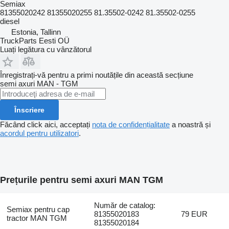
Semiax
81355020242 81355020255 81.35502-0242 81.35502-0255
diesel
Estonia, Tallinn
TruckParts Eesti OÜ
Luați legătura cu vânzătorul
Înregistrați-vă pentru a primi noutățile din această secțiune
semi axuri
MAN - TGM
Înscriere
Făcând click aici, acceptați
nota de confidențialitate
a noastră și
acordul pentru utilizatori
.
Prețurile pentru semi axuri MAN TGM
Număr de catalog:
Semiax pentru cap
81355020183
79 EUR
tractor MAN TGM
81355020184