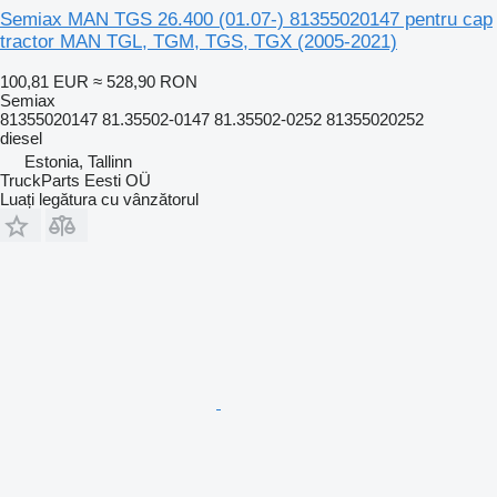
Semiax MAN TGS 26.400 (01.07-) 81355020147 pentru cap
tractor MAN TGL, TGM, TGS, TGX (2005-2021)
100,81 EUR
≈ 528,90 RON
Semiax
81355020147 81.35502-0147 81.35502-0252 81355020252
diesel
Estonia, Tallinn
TruckParts Eesti OÜ
Luați legătura cu vânzătorul