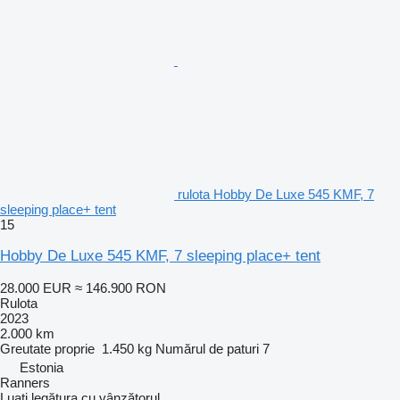
rulota Hobby De Luxe 545 KMF, 7
sleeping place+ tent
15
Hobby De Luxe 545 KMF, 7 sleeping place+ tent
28.000 EUR
≈ 146.900 RON
Rulota
2023
2.000 km
Greutate proprie
1.450 kg
Numărul de paturi
7
Estonia
Ranners
Luați legătura cu vânzătorul