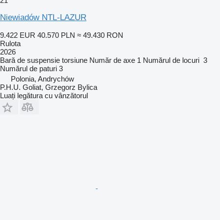
21
Niewiadów NTL-LAZUR
9.422 EUR
40.570 PLN
≈ 49.430 RON
Rulota
2026
Bară de suspensie
torsiune
Număr de axe
1
Numărul de locuri
3
Numărul de paturi
3
Polonia, Andrychów
P.H.U. Goliat, Grzegorz Bylica
Luați legătura cu vânzătorul