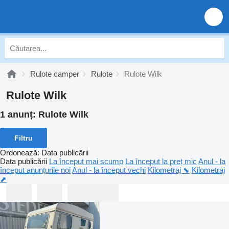
Rulote camper
Rulote
Rulote Wilk
Rulote Wilk
1 anunț:
Rulote Wilk
Filtru
Ordonează
:
Data publicării
Data publicării
La început mai scump
La început la preț mic
Anul - la
început anunțurile noi
Anul - la început vechi
Kilometraj ⬊
Kilometraj
⬈