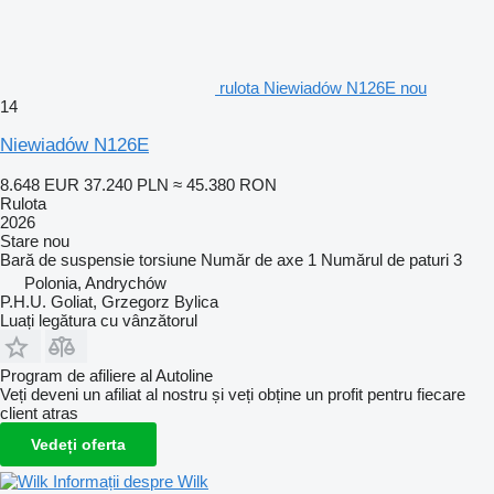
rulota Niewiadów N126E nou
14
Niewiadów N126E
8.648 EUR
37.240 PLN
≈ 45.380 RON
Rulota
2026
Stare
nou
Bară de suspensie
torsiune
Număr de axe
1
Numărul de paturi
3
Polonia, Andrychów
P.H.U. Goliat, Grzegorz Bylica
Luați legătura cu vânzătorul
Program de afiliere al Autoline
Veți deveni un afiliat al nostru și veți obține un profit pentru fiecare
client atras
Vedeți oferta
Informații despre Wilk