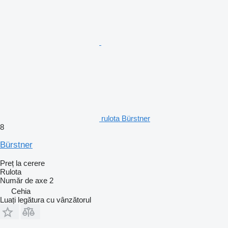
rulota Bürstner
8
Bürstner
Preț la cerere
Rulota
Număr de axe
2
Cehia
Luați legătura cu vânzătorul