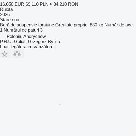
16.050 EUR
69.110 PLN
≈ 84.210 RON
Rulota
2026
Stare
nou
Bară de suspensie
torsiune
Greutate proprie
880 kg
Număr de axe
1
Numărul de paturi
3
Polonia, Andrychów
P.H.U. Goliat, Grzegorz Bylica
Luați legătura cu vânzătorul