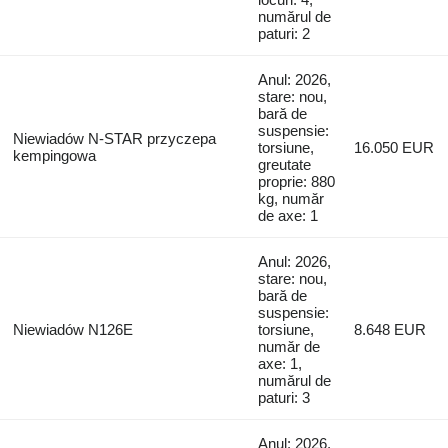
numărul de
paturi: 2
Anul: 2026,
stare: nou,
bară de
suspensie:
Niewiadów N-STAR przyczepa
torsiune,
16.050 EUR
kempingowa
greutate
proprie: 880
kg, număr
de axe: 1
Anul: 2026,
stare: nou,
bară de
suspensie:
Niewiadów N126E
torsiune,
8.648 EUR
număr de
axe: 1,
numărul de
paturi: 3
Anul: 2026,