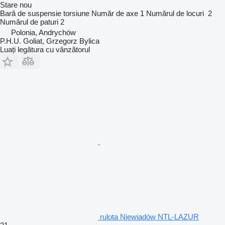
Stare
nou
Bară de suspensie
torsiune
Număr de axe
1
Numărul de locuri
2
Numărul de paturi
2
Polonia, Andrychów
P.H.U. Goliat, Grzegorz Bylica
Luați legătura cu vânzătorul
rulota Niewiadów NTL-LAZUR