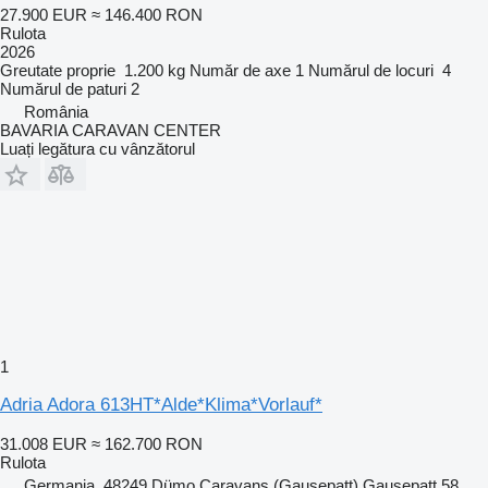
27.900 EUR
≈ 146.400 RON
Rulota
2026
Greutate proprie
1.200 kg
Număr de axe
1
Numărul de locuri
4
Numărul de paturi
2
România
BAVARIA CARAVAN CENTER
Luați legătura cu vânzătorul
1
Adria Adora 613HT*Alde*Klima*Vorlauf*
31.008 EUR
≈ 162.700 RON
Rulota
Germania, 48249 Dümo Caravans (Gausepatt) Gausepatt 58