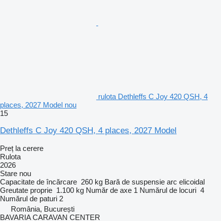
rulota Dethleffs C Joy 420 QSH, 4
places, 2027 Model nou
15
Dethleffs C Joy 420 QSH, 4 places, 2027 Model
Preț la cerere
Rulota
2026
Stare
nou
Capacitate de încărcare
260 kg
Bară de suspensie
arc elicoidal
Greutate proprie
1.100 kg
Număr de axe
1
Numărul de locuri
4
Numărul de paturi
2
România, București
BAVARIA CARAVAN CENTER