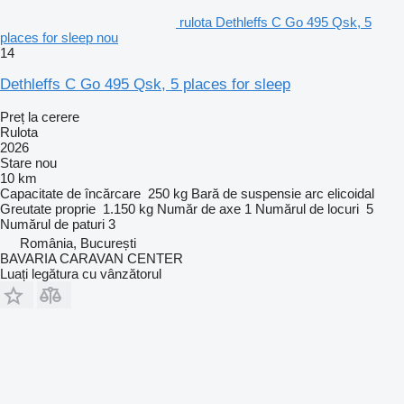
rulota Dethleffs C Go 495 Qsk, 5
places for sleep nou
14
Dethleffs C Go 495 Qsk, 5 places for sleep
Preț la cerere
Rulota
2026
Stare
nou
10 km
Capacitate de încărcare
250 kg
Bară de suspensie
arc elicoidal
Greutate proprie
1.150 kg
Număr de axe
1
Numărul de locuri
5
Numărul de paturi
3
România, București
BAVARIA CARAVAN CENTER
Luați legătura cu vânzătorul