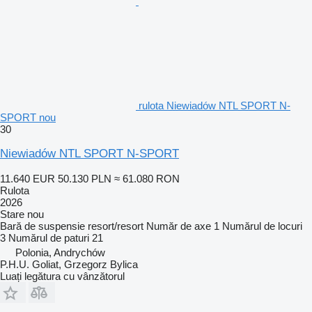
rulota Niewiadów NTL SPORT N-
SPORT nou
30
Niewiadów NTL SPORT N-SPORT
11.640 EUR
50.130 PLN
≈ 61.080 RON
Rulota
2026
Stare
nou
Bară de suspensie
resort/resort
Număr de axe
1
Numărul de locuri
3
Numărul de paturi
21
Polonia, Andrychów
P.H.U. Goliat, Grzegorz Bylica
Luați legătura cu vânzătorul