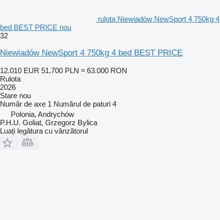
rulota Niewiadów NewSport 4 750kg 4
bed BEST PRICE nou
32
Niewiadów NewSport 4 750kg 4 bed BEST PRICE
12.010 EUR
51.700 PLN
≈ 63.000 RON
Rulota
2026
Stare
nou
Număr de axe
1
Numărul de paturi
4
Polonia, Andrychów
P.H.U. Goliat, Grzegorz Bylica
Luați legătura cu vânzătorul