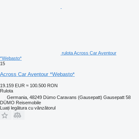
rulota Across Car Aventour
*Webasto*
15
Across Car Aventour *Webasto*
19.159 EUR
≈ 100.500 RON
Rulota
Germania, 48249 Dümo Caravans (Gausepatt) Gausepatt 58
DÜMO Reisemobile
Luați legătura cu vânzătorul