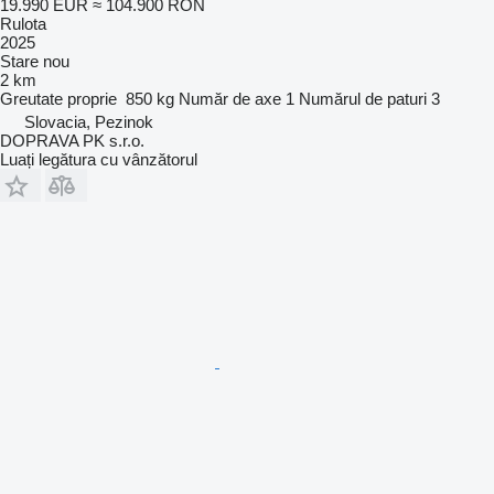
19.990 EUR
≈ 104.900 RON
Rulota
2025
Stare
nou
2 km
Greutate proprie
850 kg
Număr de axe
1
Numărul de paturi
3
Slovacia, Pezinok
DOPRAVA PK s.r.o.
Luați legătura cu vânzătorul