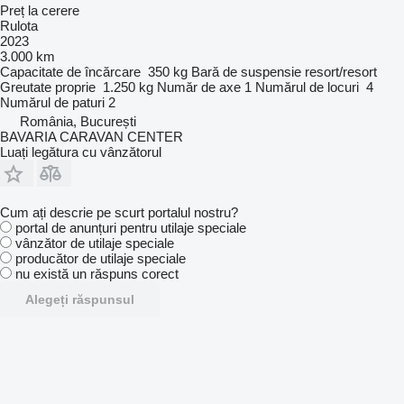
Preț la cerere
Rulota
2023
3.000 km
Capacitate de încărcare
350 kg
Bară de suspensie
resort/resort
Greutate proprie
1.250 kg
Număr de axe
1
Numărul de locuri
4
Numărul de paturi
2
România, București
BAVARIA CARAVAN CENTER
Luați legătura cu vânzătorul
Cum ați descrie pe scurt portalul nostru?
portal de anunțuri pentru utilaje speciale
vânzător de utilaje speciale
producător de utilaje speciale
nu există un răspuns corect
Alegeți răspunsul