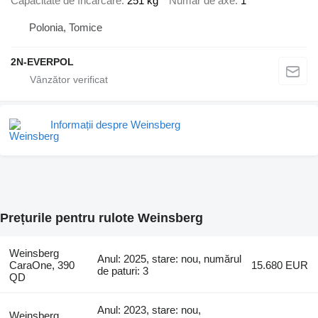
Capacitate de încărcare
251 kg
Număr de axe
1
Polonia, Tomice
2N-EVERPOL
Informații despre Weinsberg
Prețurile pentru rulote Weinsberg
Weinsberg
Anul: 2025, stare: nou, numărul
CaraOne, 390
15.680 EUR
de paturi: 3
QD
Anul: 2023, stare: nou,
Weinsberg