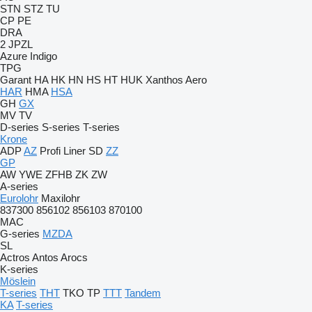
STN
STZ
TU
CP
PE
DRA
2 JPZL
Azure
Indigo
TPG
Garant
HA
HK
HN
HS
HT
HUK
Xanthos Aero
HAR
HMA
HSA
GH
GX
MV
TV
D-series
S-series
T-series
Krone
ADP
AZ
Profi Liner
SD
ZZ
GP
AW
YWE
ZFHB
ZK
ZW
A-series
Eurolohr
Maxilohr
837300
856102
856103
870100
MAC
G-series
MZDA
SL
Actros
Antos
Arocs
K-series
Möslein
T-series
THT
TKO
TP
TTT
Tandem
KA
T-series