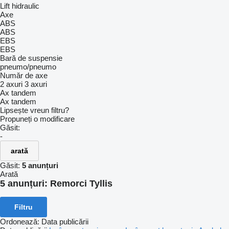
Lift hidraulic
Axe
ABS
ABS
EBS
EBS
Bară de suspensie
pneumo/pneumo
Număr de axe
2 axuri
3 axuri
Ax tandem
Ax tandem
Lipsește vreun filtru?
Propuneți o modificare
Găsit:
-
arată
Găsit:
5 anunțuri
Arată
5 anunțuri:
Remorci Tyllis
Filtru
Ordonează
:
Data publicării