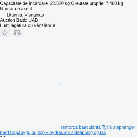
Capacitate de încărcare
22.520 kg
Greutate proprie
7.480 kg
Număr de axe
3
Lituania, Visaginas
Auction Baltic UAB
Luați legătura cu vânzătorul
remorcă basculantă Tyllis slephenger
med flispåbygg og tipp – hydraulisk sideåpning og tak