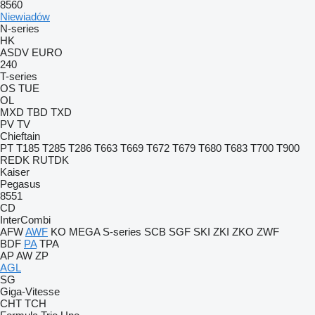
8560
Niewiadów
N-series
HK
ASDV
EURO
240
T-series
OS
TUE
OL
MXD
TBD
TXD
PV
TV
Chieftain
PT
T185
T285
T286
T663
T669
T672
T679
T680
T683
T700
T900
REDK
RUTDK
Kaiser
Pegasus
8551
CD
InterCombi
AFW
AWF
KO
MEGA
S-series
SCB
SGF
SKI
ZKI
ZKO
ZWF
BDF
PA
TPA
AP
AW
ZP
AGL
SG
Giga-Vitesse
CHT
TCH