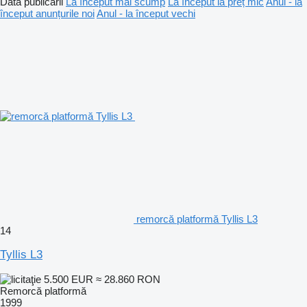
Data publicării
La început mai scump
La început la preț mic
Anul - la
început anunțurile noi
Anul - la început vechi
remorcă platformă Tyllis L3
14
Tyllis L3
5.500 EUR
≈ 28.860 RON
Remorcă platformă
1999