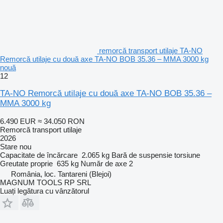
remorcă transport utilaje TA-NO
Remorcă utilaje cu două axe TA-NO BOB 35.36 – MMA 3000 kg
nouă
12
TA-NO Remorcă utilaje cu două axe TA-NO BOB 35.36 –
MMA 3000 kg
6.490 EUR
≈ 34.050 RON
Remorcă transport utilaje
2026
Stare
nou
Capacitate de încărcare
2.065 kg
Bară de suspensie
torsiune
Greutate proprie
635 kg
Număr de axe
2
România, loc. Tantareni (Blejoi)
MAGNUM TOOLS RP SRL
Luați legătura cu vânzătorul