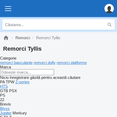
Remorci
Remorci Tyllis
Remorci Tyllis
Categorie
remorci basculante
remorci dolly
remorci platforme
Marca
Nicio înregistrare găsită pentru această căutare
PA
TPW
Z-series
HTS
GTB
PSX
PS
22
Brevis
Blyss
Jupiter
Merkury