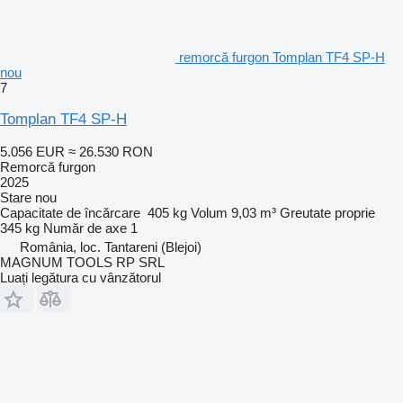
remorcă furgon Tomplan TF4 SP-H
nou
7
Tomplan TF4 SP-H
5.056 EUR
≈ 26.530 RON
Remorcă furgon
2025
Stare
nou
Capacitate de încărcare
405 kg
Volum
9,03 m³
Greutate proprie
345 kg
Număr de axe
1
România, loc. Tantareni (Blejoi)
MAGNUM TOOLS RP SRL
Luați legătura cu vânzătorul