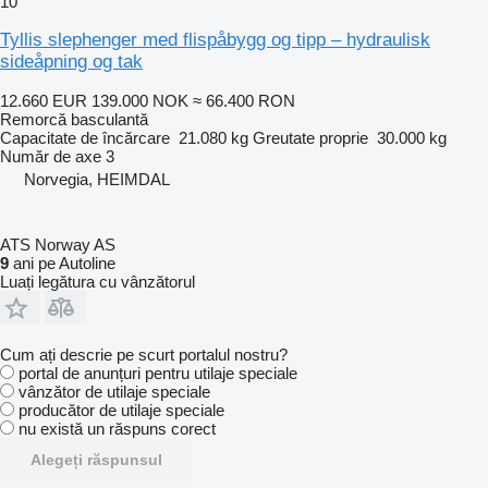
10
Tyllis slephenger med flispåbygg og tipp – hydraulisk
sideåpning og tak
12.660 EUR
139.000 NOK
≈ 66.400 RON
Remorcă basculantă
Capacitate de încărcare
21.080 kg
Greutate proprie
30.000 kg
Număr de axe
3
Norvegia, HEIMDAL
ATS Norway AS
9
ani pe Autoline
Luați legătura cu vânzătorul
Cum ați descrie pe scurt portalul nostru?
portal de anunțuri pentru utilaje speciale
vânzător de utilaje speciale
producător de utilaje speciale
nu există un răspuns corect
Alegeți răspunsul