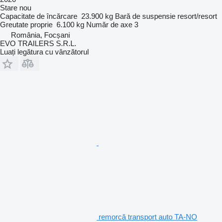
Stare
nou
Capacitate de încărcare
23.900 kg
Bară de suspensie
resort/resort
Greutate proprie
6.100 kg
Număr de axe
3
România, Focșani
EVO TRAILERS S.R.L.
Luați legătura cu vânzătorul
remorcă transport auto TA-NO