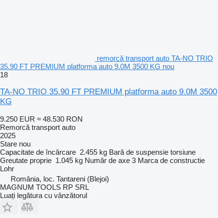
remorcă transport auto TA-NO TRIO
35.90 FT PREMIUM platforma auto 9.0M 3500 KG nou
18
TA-NO TRIO 35.90 FT PREMIUM platforma auto 9.0M 3500
KG
9.250 EUR
≈ 48.530 RON
Remorcă transport auto
2025
Stare
nou
Capacitate de încărcare
2.455 kg
Bară de suspensie
torsiune
Greutate proprie
1.045 kg
Număr de axe
3
Marca de constructie
Lohr
România, loc. Tantareni (Blejoi)
MAGNUM TOOLS RP SRL
Luați legătura cu vânzătorul