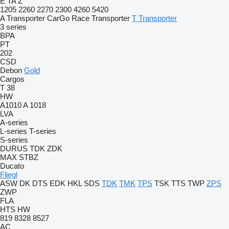
E
TA
Z
1205
2260
2270
2300
4260
5420
A Transporter
CarGo
Race Transporter
T Transporter
3 series
BPA
PT
202
CSD
Debon
Gold
Cargos
T 38
HW
A1010
A 1018
LVA
A-series
L-series
T-series
S-series
DURUS
TDK
ZDK
MAX
STBZ
Ducato
Fliegl
ASW
DK
DTS
EDK
HKL
SDS
TDK
TMK
TPS
TSK
TTS
TWP
ZPS
ZWP
FLA
HTS
HW
819
8328
8527
AC