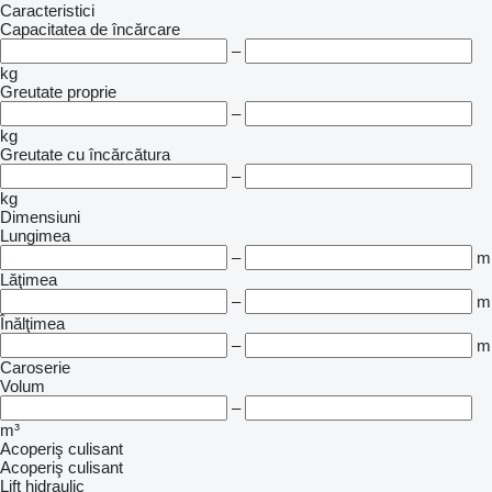
Caracteristici
Capacitatea de încărcare
–
kg
Greutate proprie
–
kg
Greutate cu încărcătura
–
kg
Dimensiuni
Lungimea
–
m
Lăţimea
–
m
Înălţimea
–
m
Caroserie
Volum
–
m³
Acoperiş culisant
Acoperiş culisant
Lift hidraulic