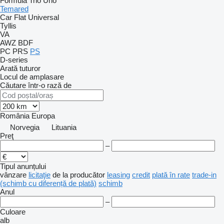
Formula
Trio
Uno
Temared
Car Flat
Universal
Tyllis
VA
AWZ
BDF
PC
PRS
PS
D-series
Arată tuturor
Locul de amplasare
Căutare într-o rază de
România
Europa
Norvegia
Lituania
Preţ
–
Tipul anunțului
vânzare
licitaţie
de la producător
leasing
credit
plată în rate
trade-in
(schimb cu diferență de plată)
schimb
Anul
–
Culoare
alb