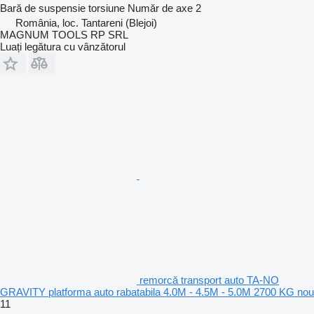
Bară de suspensie
torsiune
Număr de axe
2
România, loc. Tantareni (Blejoi)
MAGNUM TOOLS RP SRL
Luați legătura cu vânzătorul
remorcă transport auto TA-NO
GRAVITY platforma auto rabatabila 4.0M - 4.5M - 5.0M 2700 KG nou
11