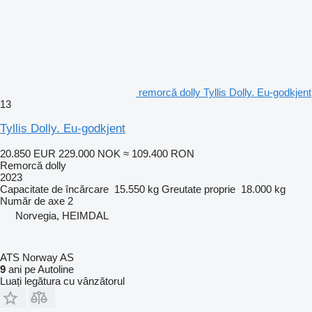
remorcă dolly Tyllis Dolly. Eu-godkjent
13
Tyllis Dolly. Eu-godkjent
20.850 EUR
229.000 NOK
≈ 109.400 RON
Remorcă dolly
2023
Capacitate de încărcare
15.550 kg
Greutate proprie
18.000 kg
Număr de axe
2
Norvegia, HEIMDAL
ATS Norway AS
9
ani pe Autoline
Luați legătura cu vânzătorul