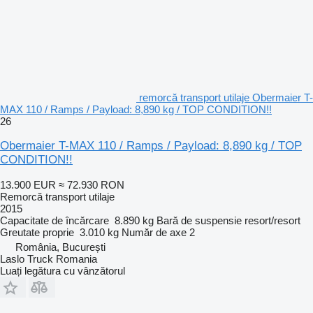
remorcă transport utilaje Obermaier T-
MAX 110 / Ramps / Payload: 8,890 kg / TOP CONDITION!!
26
Obermaier T-MAX 110 / Ramps / Payload: 8,890 kg / TOP
CONDITION!!
13.900 EUR
≈ 72.930 RON
Remorcă transport utilaje
2015
Capacitate de încărcare
8.890 kg
Bară de suspensie
resort/resort
Greutate proprie
3.010 kg
Număr de axe
2
România, București
Laslo Truck Romania
Luați legătura cu vânzătorul