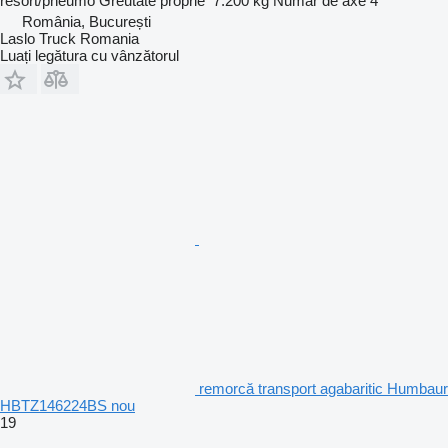
resort/pneumo
Greutate proprie
7.200 kg
Număr de axe
4
România, București
Laslo Truck Romania
Luați legătura cu vânzătorul
remorcă transport agabaritic Humbaur
HBTZ146224BS nou
19