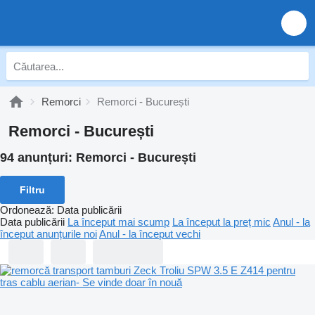
Remorci
Remorci - București
Remorci - București
94 anunțuri:
Remorci - București
Filtru
Ordonează
:
Data publicării
Data publicării
La început mai scump
La început la preț mic
Anul - la
început anunțurile noi
Anul - la început vechi