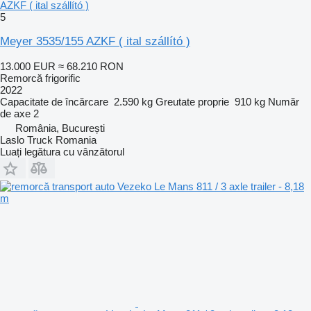
AZKF ( ital szállító )
5
Meyer 3535/155 AZKF ( ital szállító )
13.000 EUR
≈ 68.210 RON
Remorcă frigorific
2022
Capacitate de încărcare
2.590 kg
Greutate proprie
910 kg
Număr
de axe
2
România, București
Laslo Truck Romania
Luați legătura cu vânzătorul