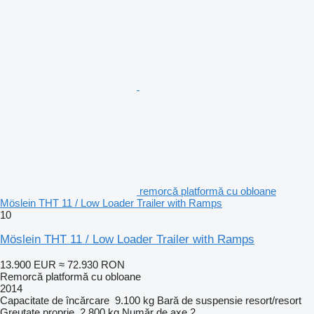
remorcă platformă cu obloane
Möslein THT 11 / Low Loader Trailer with Ramps
10
Möslein THT 11 / Low Loader Trailer with Ramps
13.900 EUR
≈ 72.930 RON
Remorcă platformă cu obloane
2014
Capacitate de încărcare
9.100 kg
Bară de suspensie
resort/resort
Greutate proprie
2.800 kg
Număr de axe
2