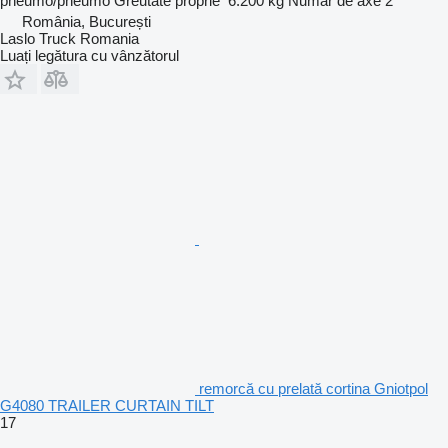
pneumo/pneumo
Greutate proprie
6.200 kg
Număr de axe
2
România, București
Laslo Truck Romania
Luați legătura cu vânzătorul
remorcă cu prelată cortina Gniotpol
G4080 TRAILER CURTAIN TILT
17