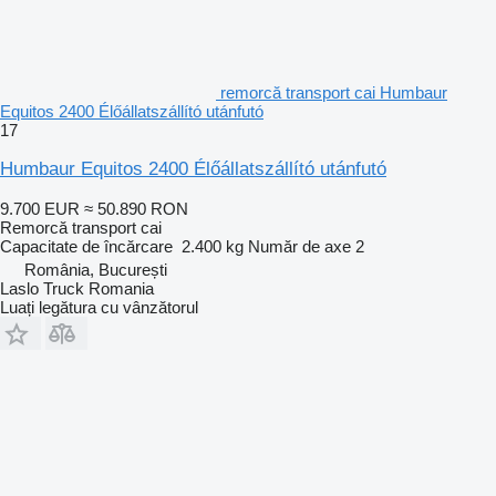
remorcă transport cai Humbaur
Equitos 2400 Élőállatszállító utánfutó
17
Humbaur Equitos 2400 Élőállatszállító utánfutó
9.700 EUR
≈ 50.890 RON
Remorcă transport cai
Capacitate de încărcare
2.400 kg
Număr de axe
2
România, București
Laslo Truck Romania
Luați legătura cu vânzătorul