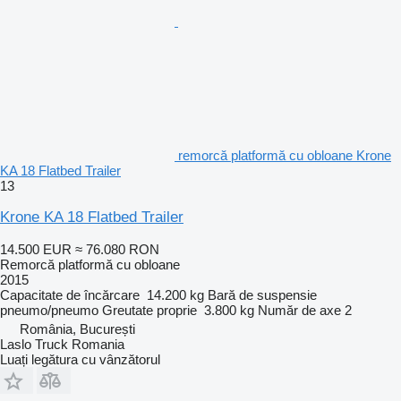
remorcă platformă cu obloane Krone
KA 18 Flatbed Trailer
13
Krone KA 18 Flatbed Trailer
14.500 EUR
≈ 76.080 RON
Remorcă platformă cu obloane
2015
Capacitate de încărcare
14.200 kg
Bară de suspensie
pneumo/pneumo
Greutate proprie
3.800 kg
Număr de axe
2
România, București
Laslo Truck Romania
Luați legătura cu vânzătorul