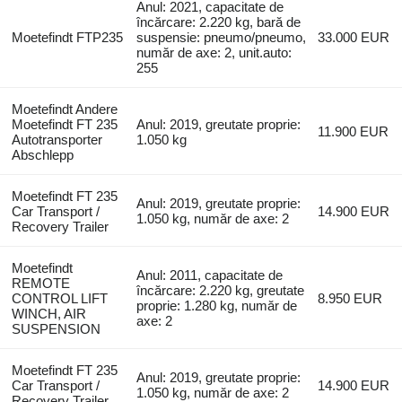
Anul: 2021, capacitate de
încărcare: 2.220 kg, bară de
Moetefindt FTP235
suspensie: pneumo/pneumo,
33.000 EUR
număr de axe: 2, unit.auto:
255
Moetefindt Andere
Moetefindt FT 235
Anul: 2019, greutate proprie:
11.900 EUR
Autotransporter
1.050 kg
Abschlepp
Moetefindt FT 235
Anul: 2019, greutate proprie:
Car Transport /
14.900 EUR
1.050 kg, număr de axe: 2
Recovery Trailer
Moetefindt
Anul: 2011, capacitate de
REMOTE
încărcare: 2.220 kg, greutate
CONTROL LIFT
8.950 EUR
proprie: 1.280 kg, număr de
WINCH, AIR
axe: 2
SUSPENSION
Moetefindt FT 235
Anul: 2019, greutate proprie:
Car Transport /
14.900 EUR
1.050 kg, număr de axe: 2
Recovery Trailer