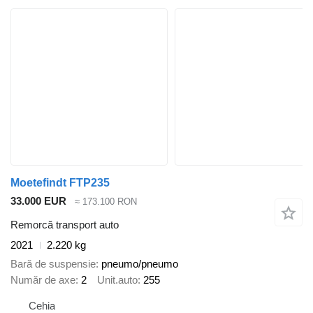
Moetefindt FTP235
33.000 EUR
≈ 173.100 RON
Remorcă transport auto
2021
2.220 kg
Bară de suspensie
pneumo/pneumo
Număr de axe
2
Unit.auto
255
Cehia