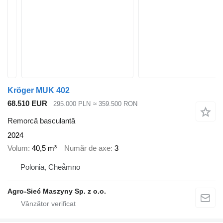
Kröger MUK 402
68.510 EUR
295.000 PLN
≈ 359.500 RON
Remorcă basculantă
2024
Volum
40,5 m³
Număr de axe
3
Polonia, Cheåmno
Agro-Sieć Maszyny Sp. z o.o.