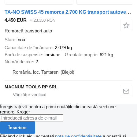
TA-NO SWISS 45 remorca 2.700 KG transport autovehicule
4.450 EUR
≈ 23.350 RON
Remorcă transport auto
Stare
nou
Capacitate de încărcare
2.079 kg
Bară de suspensie
torsiune
Greutate proprie
621 kg
Număr de axe
2
România, loc. Tantareni (Blejoi)
MAGNUM TOOLS RP SRL
Înregistrați-vă pentru a primi noutățile din această secțiune
remorci
Kröger
Înscriere
Făcând click aici, acceptați
nota de confidențialitate
a noastră și