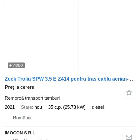
VIDEO
Zeck Troliu SPW 3.5 E Z414 pentru tras cablu aerian- Se vinde doar în
Preț la cerere
Remorcă transport tamburi
2021
Stare
nou
35 c.p. (25.73 kW)
diesel
România
IMOCON S.R.L.