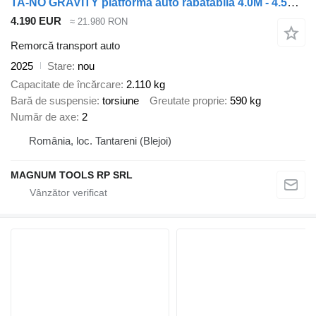
TA-NO GRAVITY platforma auto rabatabila 4.0M - 4.5M - 5.0M 2700 KG
4.190 EUR
≈ 21.980 RON
Remorcă transport auto
2025
Stare
nou
Capacitate de încărcare
2.110 kg
Bară de suspensie
torsiune
Greutate proprie
590 kg
Număr de axe
2
România, loc. Tantareni (Blejoi)
MAGNUM TOOLS RP SRL