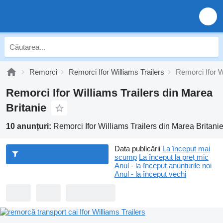
Remorci
Remorci Ifor Williams Trailers
Remorci Ifor W
Remorci Ifor Williams Trailers din Marea
Britanie
10 anunțuri:
Remorci Ifor Williams Trailers din Marea Britani
Data publicării
La început mai
scump
La început la preț mic
Anul - la început anunțurile noi
Anul - la început vechi