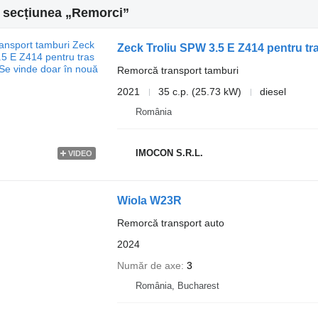
n secțiunea „Remorci”
Zeck Troliu SPW 3.5 E Z414 pentru tra
Remorcă transport tamburi
2021
35 c.p. (25.73 kW)
diesel
România
IMOCON S.R.L.
VIDEO
Wiola W23R
Remorcă transport auto
2024
Număr de axe
3
România, Bucharest