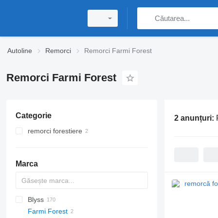
Autoline
Remorci
Remorci Farmi Forest
Remorci Farmi Forest
Categorie
2 anunțuri:
remorci forestiere
Marca
Blyss
PA
HTS
GTB
PS
22
Brevis
Farmi Forest
TPW
PSX
Jupiter
E
1205
A Transporter
3 series
BPA
PT
202
CSD
Debon
Cargos
T 38
HW
A1010
LVA
A-series
L-series
S-series