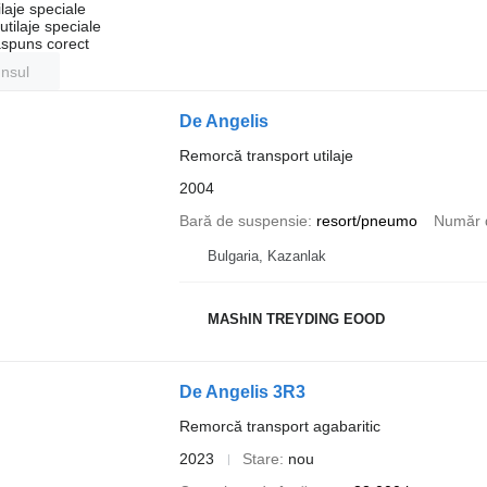
laje speciale
tilaje speciale
ăspuns corect
unsul
De Angelis
Remorcă transport utilaje
2004
Bară de suspensie
resort/pneumo
Număr 
Bulgaria, Kazanlak
MAShIN TREYDING EOOD
De Angelis 3R3
Remorcă transport agabaritic
2023
Stare
nou