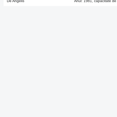
De Angelis
Anul: 1981, capacitate de
Companie
Informaţie
Despre noi
Termene & Condiții
Ajutor
Politica de confidenți
Contact
Sugestii privind secu
Comentarii ale Autol
România / română
Catalog de mărcі
© 2026 Linemedia