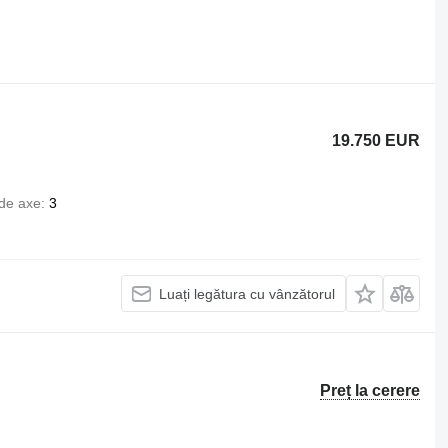
19.750 EUR
de axe
3
Luați legătura cu vânzătorul
Preț la cerere