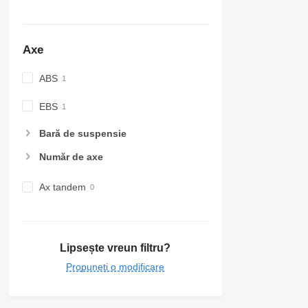
Axe
ABS
EBS
Bară de suspensie
Număr de axe
Ax tandem
Lipsește vreun filtru?
Propuneți o modificare