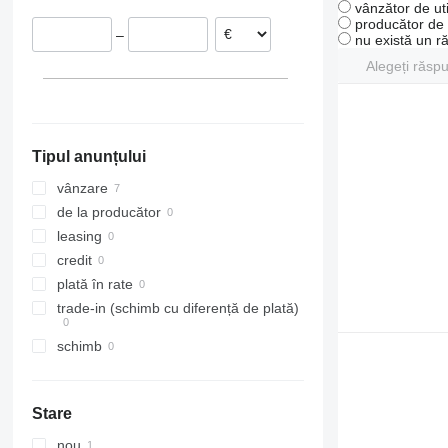
vânzător de uti
producător de u
–
nu există un r
Alegeți răsp
Tipul anunțului
vânzare
de la producător
leasing
credit
plată în rate
trade-in (schimb cu diferență de plată)
schimb
Stare
nou