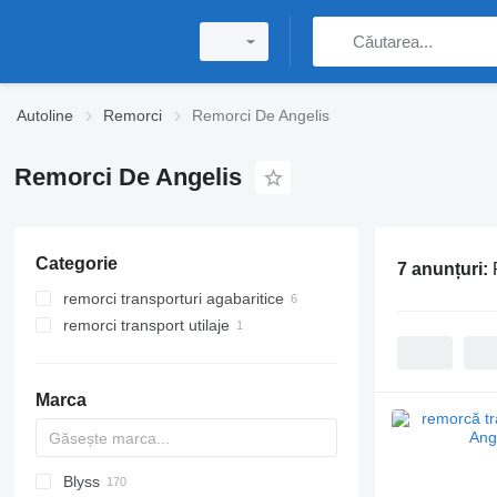
Autoline
Remorci
Remorci De Angelis
Remorci De Angelis
Categorie
7 anunțuri:
remorci transporturi agabaritice
remorci transport utilaje
Marca
Blyss
PA
HTS
GTB
PS
22
Brevis