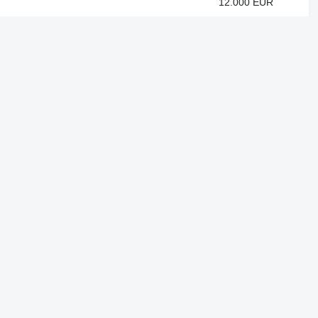
12.000 EUR
Proiectele noastre
Autoline™
Machineryline™
Agroline™
Linemedia Digital ™
lați aplicațiile noastre