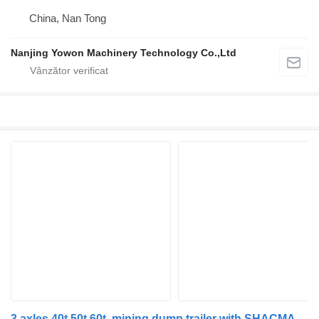
China, Nan Tong
Nanjing Yowon Machinery Technology Co.,Ltd
3 axles 40t,50t,60t, mining dump trailer with SHACMAN tractor tr