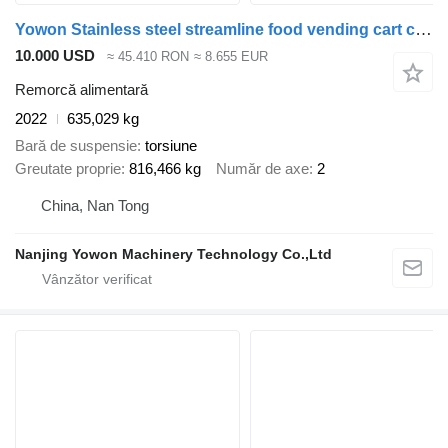
Yowon Stainless steel streamline food vending cart concession food tra
10.000 USD
≈ 45.410 RON
≈ 8.655 EUR
Remorcă alimentară
2022
635,029 kg
Bară de suspensie
torsiune
Greutate proprie
816,466 kg
Număr de axe
2
China, Nan Tong
Nanjing Yowon Machinery Technology Co.,Ltd