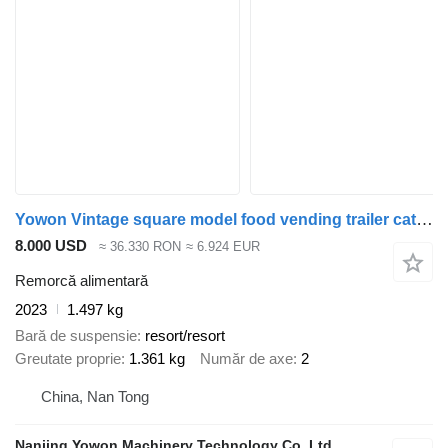
Yowon Vintage square model food vending trailer catering cart mobile k
8.000 USD
≈ 36.330 RON
≈ 6.924 EUR
Remorcă alimentară
2023
1.497 kg
Bară de suspensie
resort/resort
Greutate proprie
1.361 kg
Număr de axe
2
China, Nan Tong
Nanjing Yowon Machinery Technology Co.,Ltd