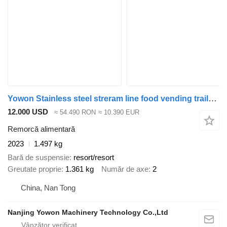
Yowon Stainless steel streram line food vending trailer factory price
12.000 USD
≈ 54.490 RON
≈ 10.390 EUR
Remorcă alimentară
2023
1.497 kg
Bară de suspensie
resort/resort
Greutate proprie
1.361 kg
Număr de axe
2
China, Nan Tong
Nanjing Yowon Machinery Technology Co.,Ltd