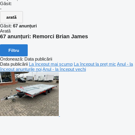
Găsit:
-
arată
Găsit:
67 anunțuri
Arată
67 anunțuri:
Remorci Brian James
Filtru
Ordonează
:
Data publicării
Data publicării
La început mai scump
La început la preț mic
Anul - la
început anunțurile noi
Anul - la început vechi