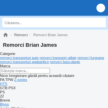
Remorci
Remorci Brian James
Remorci Brian James
Categorie
remorci transporturi auto
remorci transport utilaje
remorci furgoane
remorci transporturi agabaritice
remorci basculante
Marca
Nicio înregistrare găsită pentru această căutare
PA
TPW
Z-series
HTS
GTB
PSX
PS
22
Brevis
Blyss