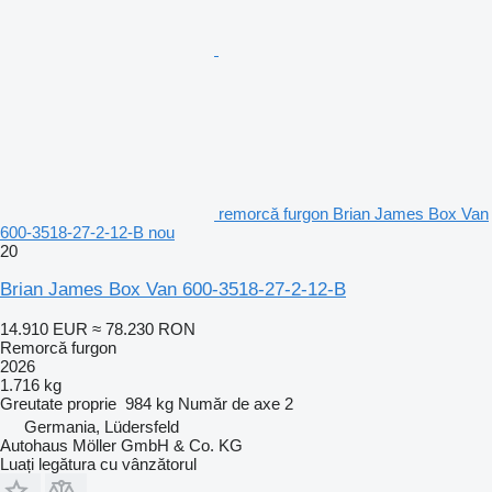
remorcă furgon Brian James Box Van
600-3518-27-2-12-B nou
20
Brian James Box Van 600-3518-27-2-12-B
14.910 EUR
≈ 78.230 RON
Remorcă furgon
2026
1.716 kg
Greutate proprie
984 kg
Număr de axe
2
Germania, Lüdersfeld
Autohaus Möller GmbH & Co. KG
Luați legătura cu vânzătorul