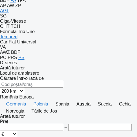
BDF
PA
TPA
AP
AW
ZP
AGL
SG
Giga-Vitesse
CHT
TCH
Formula
Trio
Uno
Temared
Car Flat
Universal
VA
AWZ
BDF
PC
PRS
PS
D-series
Arată tuturor
Locul de amplasare
Căutare într-o rază de
România
Europa
Germania
Polonia
Spania
Austria
Suedia
Cehia
Norvegia
Țările de Jos
Arată tuturor
Preţ
–