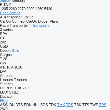
Jupiter
Merkury
E
TA
Z
1205
2260
2270
2300
4260
5420
Brian James
A Transporter
CarGo
CarGo Connect
CarGo Digger Plant
Race Transporter
T Transporter
3 series
BPA
PT
202
CSD
Debon
Gold
Cargos
T 38
HW
A1010
A 1018
LVA
A-series
L-series
T-series
S-series
DURUS
TDK
ZDK
MAX
STBZ
Ducato
Fliegl
ASW
DK
DTS
EDK
HKL
SDS
TDK
TMK
TPS
TSK
TTS
TWP
ZPS
ZWP