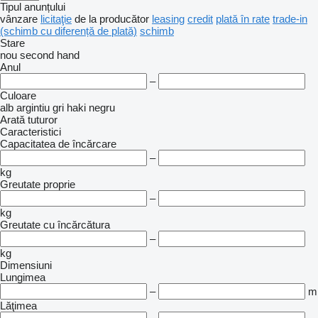
Tipul anunțului
vânzare
licitaţie
de la producător
leasing
credit
plată în rate
trade-in
(schimb cu diferență de plată)
schimb
Stare
nou
second hand
Anul
–
Culoare
alb
argintiu
gri
haki
negru
Arată tuturor
Caracteristici
Capacitatea de încărcare
–
kg
Greutate proprie
–
kg
Greutate cu încărcătura
–
kg
Dimensiuni
Lungimea
–
m
Lăţimea