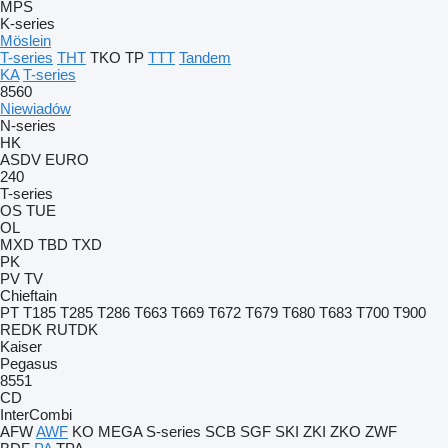
MPS
K-series
Möslein
T-series
THT
TKO
TP
TTT
Tandem
KA
T-series
8560
Niewiadów
N-series
HK
ASDV
EURO
240
T-series
OS
TUE
OL
MXD
TBD
TXD
PK
PV
TV
Chieftain
PT
T185
T285
T286
T663
T669
T672
T679
T680
T683
T700
T900
REDK
RUTDK
Kaiser
Pegasus
8551
CD
InterCombi
AFW
AWF
KO
MEGA
S-series
SCB
SGF
SKI
ZKI
ZKO
ZWF