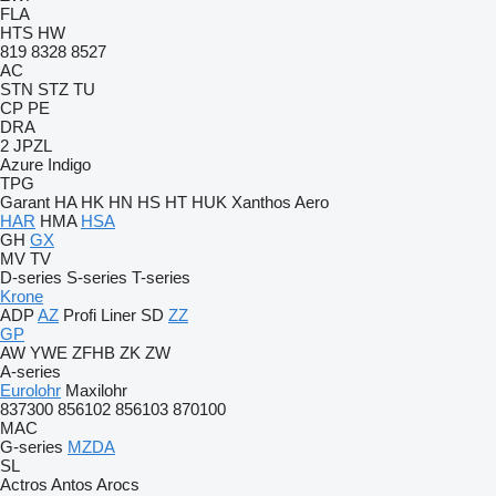
FLA
HTS
HW
819
8328
8527
AC
STN
STZ
TU
CP
PE
DRA
2 JPZL
Azure
Indigo
TPG
Garant
HA
HK
HN
HS
HT
HUK
Xanthos Aero
HAR
HMA
HSA
GH
GX
MV
TV
D-series
S-series
T-series
Krone
ADP
AZ
Profi Liner
SD
ZZ
GP
AW
YWE
ZFHB
ZK
ZW
A-series
Eurolohr
Maxilohr
837300
856102
856103
870100
MAC
G-series
MZDA
SL
Actros
Antos
Arocs