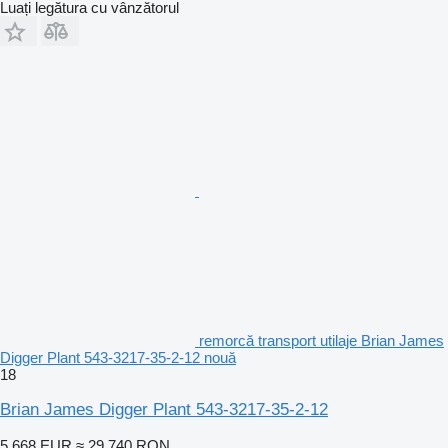
Luați legătura cu vânzătorul
remorcă transport utilaje Brian James
Digger Plant 543-3217-35-2-12 nouă
18
Brian James Digger Plant 543-3217-35-2-12
5.668 EUR
≈ 29.740 RON