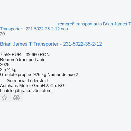
remorcă transport auto Brian James T
Transporter - 231‐5022‐35‐2‐12 nou
20
Brian James T Transporter - 231‐5022‐35‐2‐12
7.559 EUR
≈ 39.660 RON
Remorcă transport auto
2025
2.574 kg
Greutate proprie
926 kg
Număr de axe
2
Germania, Lüdersfeld
Autohaus Möller GmbH & Co. KG
Luați legătura cu vânzătorul