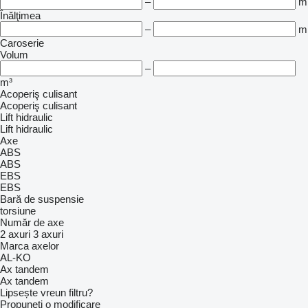
–
m
Înălţimea
–
m
Caroserie
Volum
–
m³
Acoperiş culisant
Acoperiş culisant
Lift hidraulic
Lift hidraulic
Axe
ABS
ABS
EBS
EBS
Bară de suspensie
torsiune
Număr de axe
2 axuri
3 axuri
Marca axelor
AL-KO
Ax tandem
Ax tandem
Lipsește vreun filtru?
Propuneți o modificare