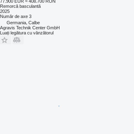
77.900 EUR
≈ 408.700 RON
Remorcă basculantă
2025
Număr de axe
3
Germania, Calbe
Agravis Technik Center GmbH
Luați legătura cu vânzătorul