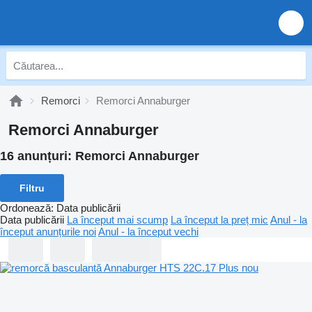
Remorci
Remorci Annaburger
Remorci Annaburger
16 anunțuri:
Remorci Annaburger
Filtru
Ordonează
:
Data publicării
Data publicării
La început mai scump
La început la preț mic
Anul - la
început anunțurile noi
Anul - la început vechi