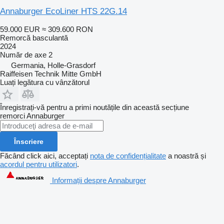
Annaburger EcoLiner HTS 22G.14
59.000 EUR
≈ 309.600 RON
Remorcă basculantă
2024
Număr de axe
2
Germania, Holle-Grasdorf
Raiffeisen Technik Mitte GmbH
Luați legătura cu vânzătorul
Înregistrați-vă pentru a primi noutățile din această secțiune
remorci
Annaburger
Înscriere
Făcând click aici, acceptați
nota de confidențialitate
a noastră și
acordul pentru utilizatori
.
Informații despre Annaburger