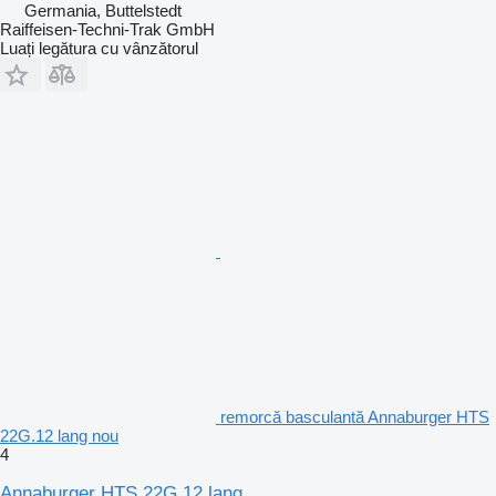
Germania, Buttelstedt
Raiffeisen-Techni-Trak GmbH
Luați legătura cu vânzătorul
remorcă basculantă Annaburger HTS
22G.12 lang nou
4
Annaburger HTS 22G.12 lang