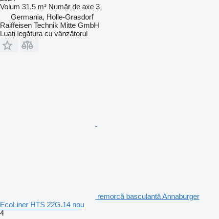
Volum
31,5 m³
Număr de axe
3
Germania, Holle-Grasdorf
Raiffeisen Technik Mitte GmbH
Luați legătura cu vânzătorul
remorcă basculantă Annaburger
EcoLiner HTS 22G.14 nou
4