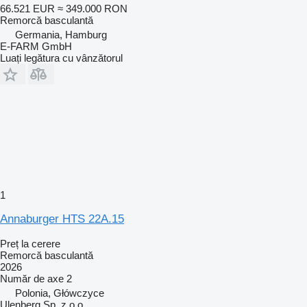
66.521 EUR
≈ 349.000 RON
Remorcă basculantă
Germania, Hamburg
E-FARM GmbH
Luați legătura cu vânzătorul
1
Annaburger HTS 22A.15
Preț la cerere
Remorcă basculantă
2026
Număr de axe
2
Polonia, Główczyce
Ulenberg Sp. z o.o.