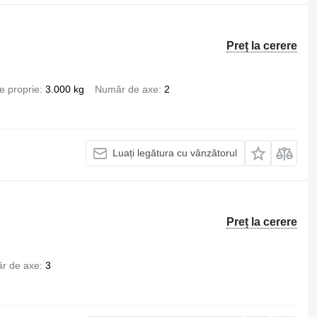
Preț la cerere
e proprie
3.000 kg
Număr de axe
2
Luați legătura cu vânzătorul
Preț la cerere
r de axe
3