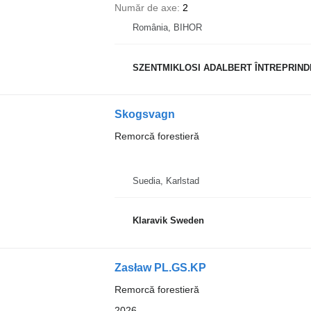
Număr de axe
2
România, BIHOR
SZENTMIKLOSI ADALBERT ÎNTREPRINDERE
Skogsvagn
Remorcă forestieră
Suedia, Karlstad
Klaravik Sweden
Zasław PL.GS.KP
Remorcă forestieră
2026