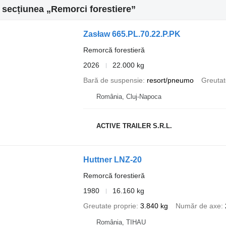
n secțiunea „Remorci forestiere”
Zasław 665.PL.70.22.P.PK
Remorcă forestieră
2026
22.000 kg
Bară de suspensie
resort/pneumo
Greutat
România, Cluj-Napoca
ACTIVE TRAILER S.R.L.
Huttner LNZ-20
Remorcă forestieră
1980
16.160 kg
Greutate proprie
3.840 kg
Număr de axe
România, TIHAU