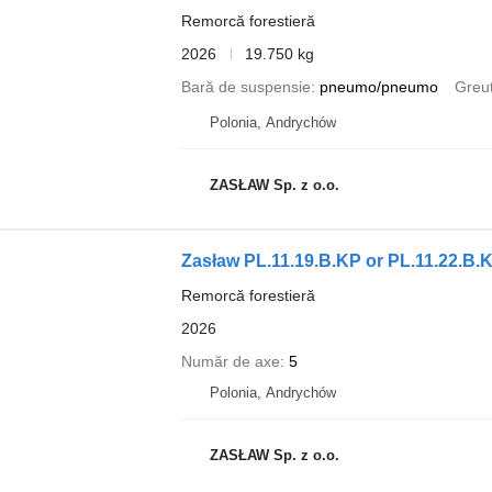
Remorcă forestieră
2026
19.750 kg
Bară de suspensie
pneumo/pneumo
Greut
Polonia, Andrychów
ZASŁAW Sp. z o.o.
Zasław PL.11.19.B.KP or PL.11.22.B.
Remorcă forestieră
2026
Număr de axe
5
Polonia, Andrychów
ZASŁAW Sp. z o.o.