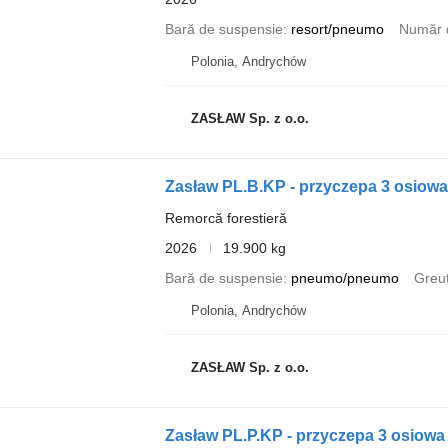
Bară de suspensie
resort/pneumo
Număr 
Polonia, Andrychów
ZASŁAW Sp. z o.o.
Zasław PL.B.KP - przyczepa 3 osiowa 
Remorcă forestieră
2026
19.900 kg
Bară de suspensie
pneumo/pneumo
Greut
Polonia, Andrychów
ZASŁAW Sp. z o.o.
Zasław PL.P.KP - przyczepa 3 osiowa