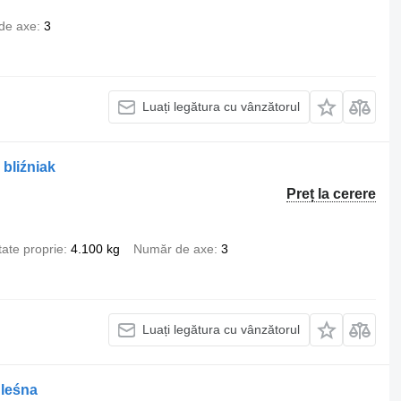
de axe
3
Luați legătura cu vânzătorul
bliźniak
Preț la cerere
ate proprie
4.100 kg
Număr de axe
3
Luați legătura cu vânzătorul
 leśna