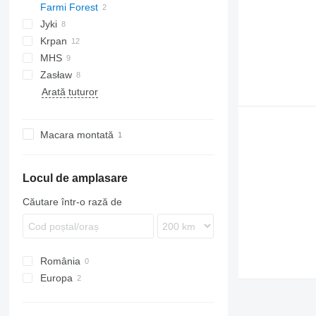
Farmi Forest
A-series
Jyki
Krpan
MHS
GP
Zasław
T-series
HK
T-series
OL
ZWF
AP
Arată tuturor
Macara montată
Locul de amplasare
Căutare într-o rază de
România
Europa
Polonia
Norvegia