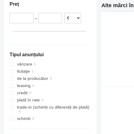
Preţ
Alte mărci î
–
Tipul anunțului
vânzare
licitaţie
de la producător
leasing
credit
plată în rate
trade-in (schimb cu diferență de plată)
schimb