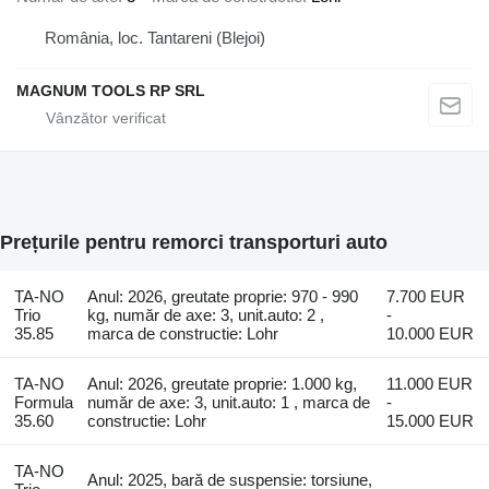
România, loc. Tantareni (Blejoi)
MAGNUM TOOLS RP SRL
Prețurile pentru remorci transporturi auto
TA-NO
Anul: 2026, greutate proprie: 970 - 990
7.700 EUR
Trio
kg, număr de axe: 3, unit.auto: 2 ,
-
35.85
marca de constructie: Lohr
10.000 EUR
TA-NO
Anul: 2026, greutate proprie: 1.000 kg,
11.000 EUR
Formula
număr de axe: 3, unit.auto: 1 , marca de
-
35.60
constructie: Lohr
15.000 EUR
TA-NO
Anul: 2025, bară de suspensie: torsiune,