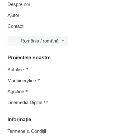
Despre noi
Ajutor
Contact
România / română
Proiectele noastre
Autoline™
Machineryline™
Agroline™
Linemedia Digital ™
Informaţie
Termene & Condiții