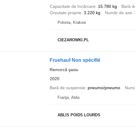
Capacitate de încărcare
15.780 kg
Bară d
Greutate proprie
3.220 kg
Număr de axe
Polonia, Krakow
CIEZAROWKI.PL
Fruehauf Non spécifié
Remorcă şasiu
2020
Bară de suspensie
pneumo/pneumo
Numă
Franţa, Ablis
ABLIS POIDS LOURDS