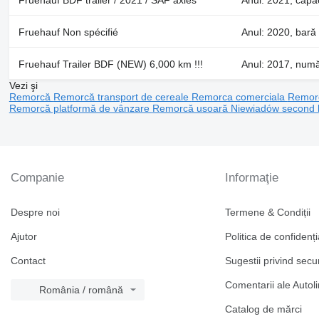
Fruehauf Non spécifié
Anul: 2020, bar
Fruehauf Trailer BDF (NEW) 6,000 km !!!
Anul: 2017, numă
Vezi şi
Remorcă
Remorcă transport de cereale
Remorca comerciala
Remor
Remorcă platformă de vânzare
Remorcă usoară Niewiadów second
Companie
Informaţie
Despre noi
Termene & Condiții
Ajutor
Politica de confidenți
Contact
Sugestii privind secu
Comentarii ale Autol
România / română
Catalog de mărcі