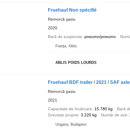
Fruehauf Non spécifié
Remorcă şasiu
2020
Bară de suspensie
pneumo/pneumo
Numă
Franţa, Ablis
ABLIS POIDS LOURDS
Fruehauf BDF trailer / 2021 / SAF axl
Remorcă şasiu
2021
Capacitate de încărcare
15.780 kg
Bară d
Greutate proprie
3.220 kg
Număr de axe
Ungaria, Budapest