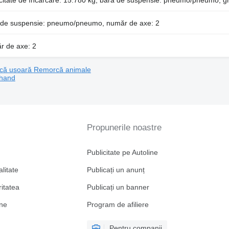
ă de suspensie: pneumo/pneumo, număr de axe: 2
r de axe: 2
că usoară
Remorcă animale
 hand
Propunerile noastre
Publicitate pe Autoline
alitate
Publicați un anunț
ritatea
Publicați un banner
ine
Program de afiliere
Pentru companii