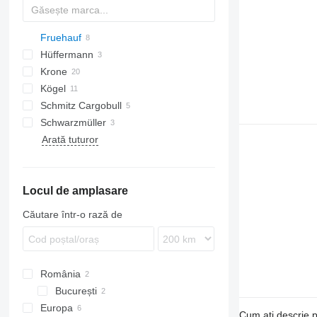
Fruehauf
TWP
Hüffermann
Krone
HSA
Kögel
AZ
Schmitz Cargobull
ZZ
AW
Actros
240
Chieftain
Schwarzmüller
ZW
Antos
AWF
Arată tuturor
Arocs
ZWF
BDF
Locul de amplasare
Căutare într-o rază de
România
București
Europa
București
Cum ați descrie p