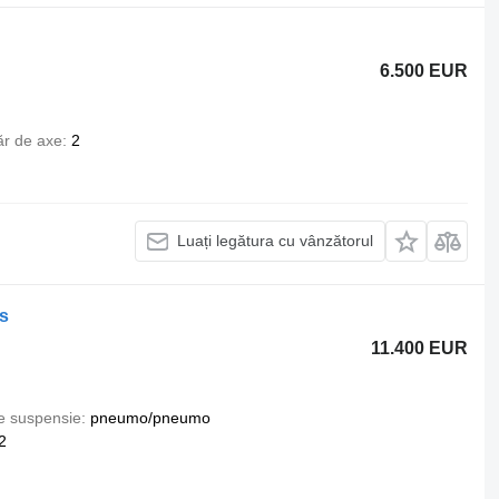
6.500 EUR
r de axe
2
Luați legătura cu vânzătorul
es
11.400 EUR
e suspensie
pneumo/pneumo
2