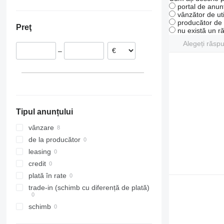
Polonia
portal de anunț
vânzător de uti
Franţa
producător de u
Preţ
Ungaria
nu există un r
Alegeți răsp
–
Tipul anunțului
vânzare
de la producător
leasing
credit
plată în rate
trade-in (schimb cu diferență de plată)
schimb