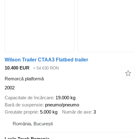
Wilson Trailer CTAA3 Flatbed trailer
10.400 EUR
≈ 54.630 RON
Remorcă platformă
2002
Capacitate de încărcare
19.000 kg
Bară de suspensie
pneumo/pneumo
Greutate proprie
5.000 kg
Număr de axe
3
România, București
Laslo Truck Romania