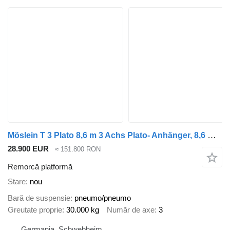
Möslein T 3 Plato 8,6 m 3 Achs Plato- Anhänger, 8,6 m Ladefläche, Neufah
28.900 EUR
≈ 151.800 RON
Remorcă platformă
Stare
nou
Bară de suspensie
pneumo/pneumo
Greutate proprie
30.000 kg
Număr de axe
3
Germania, Schwebheim