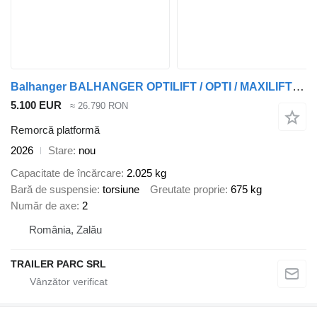
Balhanger BALHANGER OPTILIFT / OPTI / MAXILIFT - OPTILIFT 2745 – 4.5 x 2
5.100 EUR
≈ 26.790 RON
Remorcă platformă
2026
Stare
nou
Capacitate de încărcare
2.025 kg
Bară de suspensie
torsiune
Greutate proprie
675 kg
Număr de axe
2
România, Zalău
TRAILER PARC SRL