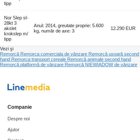
tipp
Nor Slep sl-
28kt 3
Anul: 2014, greutate proprie: 5.600
akslet
12.290 EUR
kg, număr de axe: 3
krokslep m/
tipp
Vezi şi
Remorcă
Remorca comerciala de vânzare
Remorcă usoară second
hand
Remorca transport cereale
Remorcă animale second hand
Remorcă platformă de vânzare
Remorcă NIEWIADOW de vânzare
Companie
Despre noi
Ajutor