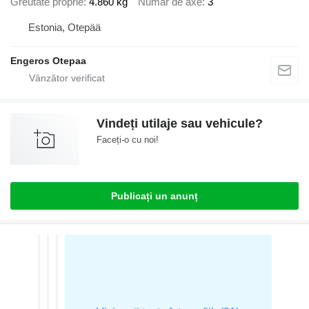
Greutate proprie
4.860 kg
Număr de axe
3
Estonia, Otepää
Engeros Otepaa
Vindeți utilaje sau vehicule?
Faceți-o cu noi!
Publicați un anunț