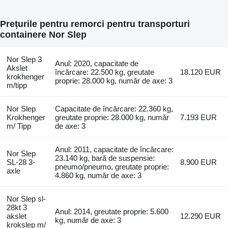
Prețurile pentru remorci pentru transporturi
containere Nor Slep
Nor Slep 3
Anul: 2020, capacitate de
Akslet
încărcare: 22.500 kg, greutate
18.120 EUR
krokhenger
proprie: 28.000 kg, număr de axe: 3
m/tipp
Nor Slep
Capacitate de încărcare: 22.360 kg,
Krokhenger
greutate proprie: 28.000 kg, număr
7.193 EUR
m/ Tipp
de axe: 3
Anul: 2011, capacitate de încărcare:
Nor Slep
23.140 kg, bară de suspensie:
SL-28 3-
8.900 EUR
pneumo/pneumo, greutate proprie:
axle
4.860 kg, număr de axe: 3
Nor Slep sl-
28kt 3
Anul: 2014, greutate proprie: 5.600
akslet
12.290 EUR
kg, număr de axe: 3
krokslep m/