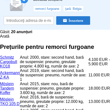
remorci furgoane
ţară: Belgia
Înscriere
Găsit:
20 anunțuri
Arată
Prețurile pentru remorci furgoane
Schmitz
Anul: 2000, stare: second hand, bară
4.100 EUR -
Cargobull
de suspensie: pneumo, greutate
5.900 EUR
KO18
proprie: 4.800 kg, număr de axe: 2
Anul: 2019, stare: second hand, bară
Ackermann
de suspensie: pneumo, număr de axe:
11.000 EUR
Z-KA
1
Möslein
Anul: 2015, stare: nou, bară de
Tandem
suspensie: pneumo, greutate proprie:
18.000 EUR
Koffer
3.600 kg, număr de axe: 2
Anul: 2016, bară de suspensie:
Möslein
pneumo, greutate proprie: 12.000 kg,
13.000 EUR
TKO 105 D
număr de axe: 2