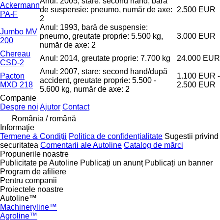
Anul: 2005, stare: second hand, bară
Ackermann
de suspensie: pneumo, număr de axe:
2.500 EUR
PA-F
2
Anul: 1993, bară de suspensie:
Jumbo MV
pneumo, greutate proprie: 5.500 kg,
3.000 EUR
200
număr de axe: 2
Chereau
Anul: 2014, greutate proprie: 7.700 kg
24.000 EUR
CSD-2
Anul: 2007, stare: second hand/după
Pacton
1.100 EUR -
accident, greutate proprie: 5.500 -
MXD 218
2.500 EUR
5.600 kg, număr de axe: 2
Companie
Despre noi
Ajutor
Contact
România / română
Informaţie
Termene & Condiții
Politica de confidențialitate
Sugestii privind
securitatea
Comentarii ale Autoline
Catalog de mărcі
Propunerile noastre
Publicitate pe Autoline
Publicați un anunț
Publicați un banner
Program de afiliere
Pentru companii
Proiectele noastre
Autoline™
Machineryline™
Agroline™