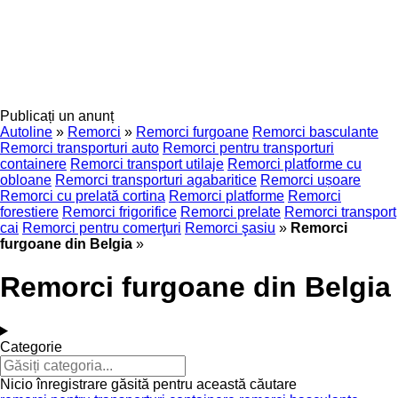
Publicați un anunț
Autoline
»
Remorci
»
Remorci furgoane
Remorci basculante
Remorci transporturi auto
Remorci pentru transporturi
containere
Remorci transport utilaje
Remorci platforme cu
obloane
Remorci transporturi agabaritice
Remorci ușoare
Remorci cu prelată cortina
Remorci platforme
Remorci
forestiere
Remorci frigorifice
Remorci prelate
Remorci transport
cai
Remorci pentru comerţuri
Remorci şasiu
»
Remorci
furgoane din Belgia
»
Remorci furgoane din Belgia
Categorie
Nicio înregistrare găsită pentru această căutare