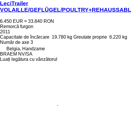
LeciTrailer
VOLAILLE/GEFLÛGEL/POULTRY+REHAUSSAB
6.450 EUR
≈ 33.840 RON
Remorcă furgon
2011
Capacitate de încărcare
19.780 kg
Greutate proprie
6.220 kg
Număr de axe
3
Belgia, Handzame
BRAEM NV/SA
Luați legătura cu vânzătorul