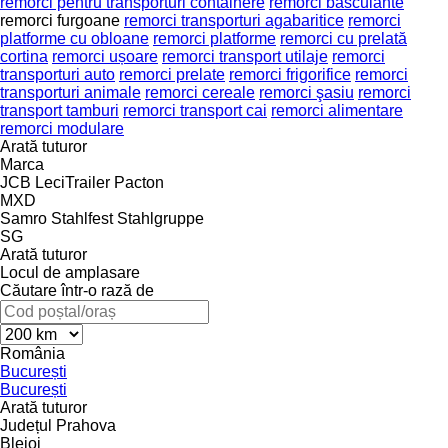
remorci pentru transporturi containere
remorci basculante
remorci furgoane
remorci transporturi agabaritice
remorci
platforme cu obloane
remorci platforme
remorci cu prelată
cortina
remorci ușoare
remorci transport utilaje
remorci
transporturi auto
remorci prelate
remorci frigorifice
remorci
transporturi animale
remorci cereale
remorci şasiu
remorci
transport tamburi
remorci transport cai
remorci alimentare
remorci modulare
Arată tuturor
Marca
JCB
LeciTrailer
Pacton
MXD
Samro
Stahlfest
Stahlgruppe
SG
Arată tuturor
Locul de amplasare
Căutare într-o rază de
România
București
București
Arată tuturor
Județul Prahova
Blejoi