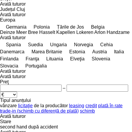
Arată tuturor
Județul Cluj
Arată tuturor
Europa
Germania
Polonia
Țările de Jos
Belgia
Deinze
Meer
Bree
Hasselt
Kapellen
Lokeren
Arlon
Handzame
Arată tuturor
Spania
Suedia
Ungaria
Norvegia
Cehia
Danemarca
Marea Britanie
Estonia
Austria
Italia
Finlanda
Franţa
Lituania
Elveţia
Slovenia
Slovacia
Portugalia
Arată tuturor
Arată tuturor
Preţ
–
Tipul anunțului
vânzare
licitaţie
de la producător
leasing
credit
plată în rate
trade-in (schimb cu diferență de plată)
schimb
Arată tuturor
Stare
second hand
după accident