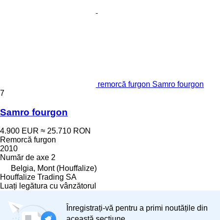
remorcă furgon Samro fourgon
7
Samro fourgon
4.900 EUR
≈ 25.710 RON
Remorcă furgon
2010
Număr de axe
2
Belgia, Mont (Houffalize)
Houffalize Trading SA
Luați legătura cu vânzătorul
Înregistrați-vă pentru a primi noutățile din
această secțiune