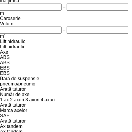
Înălţimea
–
m
Caroserie
Volum
–
m³
Lift hidraulic
Lift hidraulic
Axe
ABS
ABS
EBS
EBS
Bară de suspensie
pneumo/pneumo
Arată tuturor
Număr de axe
1 ax
2 axuri
3 axuri
4 axuri
Arată tuturor
Marca axelor
SAF
Arată tuturor
Ax tandem
Ax tandem