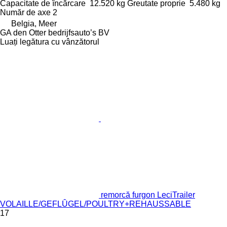
Capacitate de încărcare
12.520 kg
Greutate proprie
5.480 kg
Număr de axe
2
Belgia, Meer
GA den Otter bedrijfsauto’s BV
Luați legătura cu vânzătorul
remorcă furgon LeciTrailer
VOLAILLE/GEFLÛGEL/POULTRY+REHAUSSABLE
17