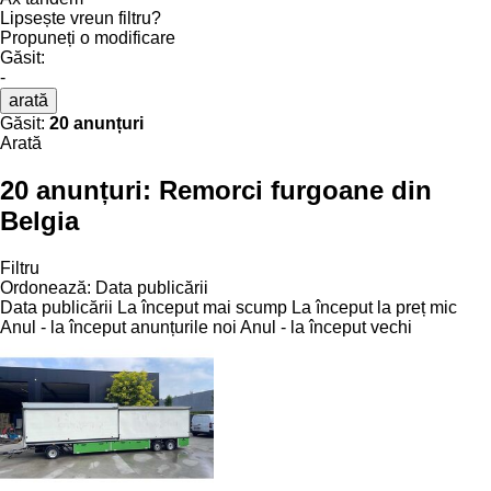
Lipsește vreun filtru?
Propuneți o modificare
Găsit:
-
arată
Găsit:
20 anunțuri
Arată
20 anunțuri:
Remorci furgoane din
Belgia
Filtru
Ordonează
:
Data publicării
Data publicării
La început mai scump
La început la preț mic
Anul - la început anunțurile noi
Anul - la început vechi