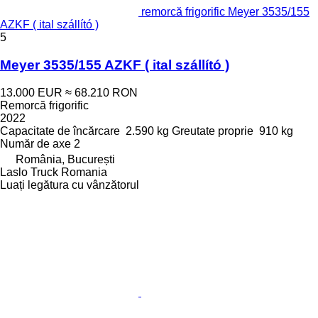
remorcă frigorific Meyer 3535/155
AZKF ( ital szállító )
5
Meyer 3535/155 AZKF ( ital szállító )
13.000 EUR
≈ 68.210 RON
Remorcă frigorific
2022
Capacitate de încărcare
2.590 kg
Greutate proprie
910 kg
Număr de axe
2
România, București
Laslo Truck Romania
Luați legătura cu vânzătorul