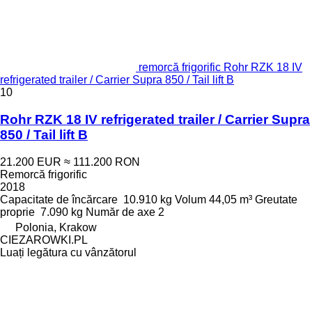
remorcă frigorific Rohr RZK 18 IV
refrigerated trailer / Carrier Supra 850 / Tail lift B
10
Rohr RZK 18 IV refrigerated trailer / Carrier Supra
850 / Tail lift B
21.200 EUR
≈ 111.200 RON
Remorcă frigorific
2018
Capacitate de încărcare
10.910 kg
Volum
44,05 m³
Greutate
proprie
7.090 kg
Număr de axe
2
Polonia, Krakow
CIEZAROWKI.PL
Luați legătura cu vânzătorul