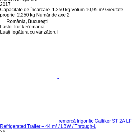
2017
Capacitate de încărcare
1.250 kg
Volum
10,95 m³
Greutate
proprie
2.250 kg
Număr de axe
2
România, București
Laslo Truck Romania
Luați legătura cu vânzătorul
remorcă frigorific Galliker ST 2A LF
Refrigerated Trailer – 44 m³ / LBW / Through-L
26