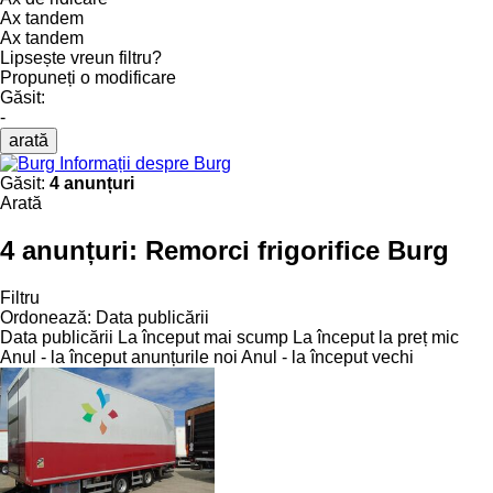
Ax tandem
Ax tandem
Lipsește vreun filtru?
Propuneți o modificare
Găsit:
-
arată
Informații despre Burg
Găsit:
4 anunțuri
Arată
4 anunțuri:
Remorci frigorifice Burg
Filtru
Ordonează
:
Data publicării
Data publicării
La început mai scump
La început la preț mic
Anul - la început anunțurile noi
Anul - la început vechi