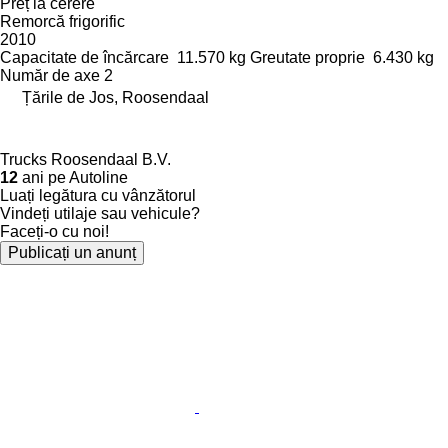
Preț la cerere
Remorcă frigorific
2010
Capacitate de încărcare
11.570 kg
Greutate proprie
6.430 kg
Număr de axe
2
Țările de Jos, Roosendaal
Trucks Roosendaal B.V.
12
ani pe Autoline
Luați legătura cu vânzătorul
Vindeți utilaje sau vehicule?
Faceți-o cu noi!
Publicați un anunț