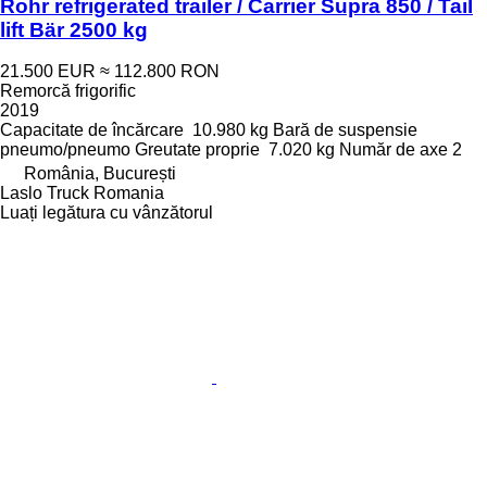
Rohr refrigerated trailer / Carrier Supra 850 / Tail
lift Bär 2500 kg
21.500 EUR
≈ 112.800 RON
Remorcă frigorific
2019
Capacitate de încărcare
10.980 kg
Bară de suspensie
pneumo/pneumo
Greutate proprie
7.020 kg
Număr de axe
2
România, București
Laslo Truck Romania
Luați legătura cu vânzătorul