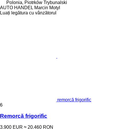
Polonia, Piotrków Trybunalski
AUTO HANDEL Marcin Motyl
Luați legătura cu vânzătorul
remorcă frigorific
6
Remorcă frigorific
3.900 EUR
≈ 20.460 RON