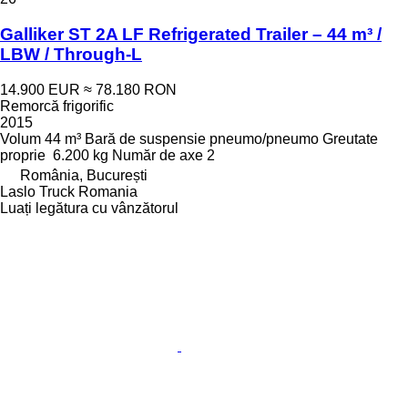
Galliker ST 2A LF Refrigerated Trailer – 44 m³ /
LBW / Through-L
14.900 EUR
≈ 78.180 RON
Remorcă frigorific
2015
Volum
44 m³
Bară de suspensie
pneumo/pneumo
Greutate
proprie
6.200 kg
Număr de axe
2
România, București
Laslo Truck Romania
Luați legătura cu vânzătorul