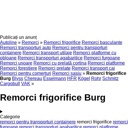
Publicați un anunț
Autoline
»
Remorci
»
Remorci frigorifice
Remorci basculante
Remorci transporturi auto
Remorci pentru transporturi
containere
Remorci transport utilaje
Remorci platforme cu
obloane
Remorci transporturi agabaritice
Remorci furgoane
Remorci ușoare
Remorci cu prelată cortina
Remorci platforme
Remorci forestiere
Remorci prelate
Remorci transport cai
Remorci pentru comerţuri
Remorci şasiu
»
Remorci frigorifice
Burg
Blyss
Chereau
Esselmann
HFR
Kögel
Rohr
Schmitz
Cargobull
VAK
»
Remorci frigorifice Burg
Categorie
remorci pentru transporturi containere
remorci frigorifice
remorci
furgoane
remorci transporturi agabaritice
remorci platforme