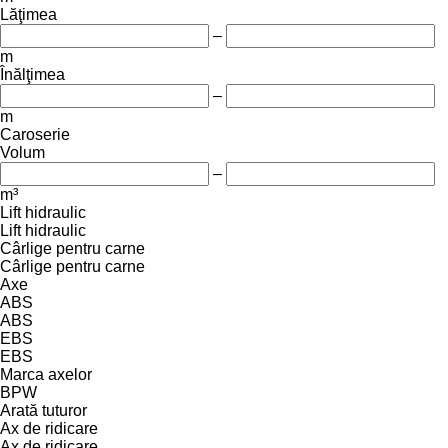
Lăţimea
–
m
Înălţimea
–
m
Caroserie
Volum
–
m³
Lift hidraulic
Lift hidraulic
Cârlige pentru carne
Cârlige pentru carne
Axe
ABS
ABS
EBS
EBS
Marca axelor
BPW
Arată tuturor
Ax de ridicare
Ax de ridicare