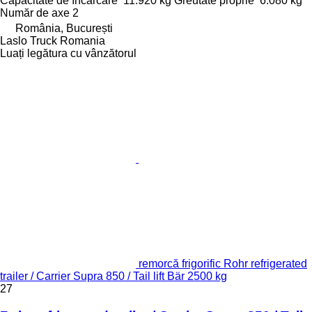
Capacitate de încărcare
11.920 kg
Greutate proprie
6.080 kg
Număr de axe
2
România, București
Laslo Truck Romania
Luați legătura cu vânzătorul
remorcă frigorific Rohr refrigerated
trailer / Carrier Supra 850 / Tail lift Bär 2500 kg
27