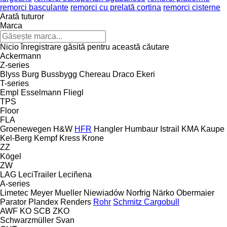
remorci basculante
remorci cu prelată cortina
remorci cisterne
Arată tuturor
Marca
Nicio înregistrare găsită pentru această căutare
Ackermann
Z-series
Blyss
Burg
Bussbygg
Chereau
Draco
Ekeri
T-series
Empl
Esselmann
Fliegl
TPS
Floor
FLA
Groenewegen
H&W
HFR
Hangler
Humbaur
Istrail
KMA
Kaupe
Kel-Berg
Kempf
Kress
Krone
ZZ
Kögel
ZW
LAG
LeciTrailer
Leciñena
A-series
Limetec
Meyer
Mueller
Niewiadów
Norfrig
Närko
Obermaier
Parator
Plandex
Renders
Rohr
Schmitz Cargobull
AWF
KO
SCB
ZKO
Schwarzmüller
Svan