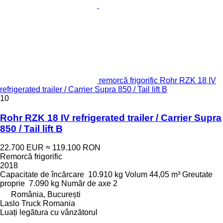
remorcă frigorific Rohr RZK 18 IV
refrigerated trailer / Carrier Supra 850 / Tail lift B
10
Rohr RZK 18 IV refrigerated trailer / Carrier Supra
850 / Tail lift B
22.700 EUR
≈ 119.100 RON
Remorcă frigorific
2018
Capacitate de încărcare
10.910 kg
Volum
44,05 m³
Greutate
proprie
7.090 kg
Număr de axe
2
România, București
Laslo Truck Romania
Luați legătura cu vânzătorul