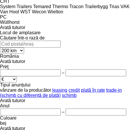
CHT
System Trailers
Temared
Thermo
Tracon
Trailerbygg
Trias
VAK
Van Hool
WST
Wecon
Wielton
PC
Wüllhorst
Arată tuturor
Locul de amplasare
Căutare într-o rază de
România
Arată tuturor
Preţ
–
Tipul anunțului
vânzare
de la producător
leasing
credit
plată în rate
trade-in
(schimb cu diferență de plată)
schimb
Arată tuturor
Anul
–
Culoare
bej
Arată tuturor