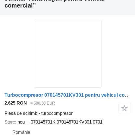
comercial”
Turbocompresor 070145701KV301 pentru vehicul comercial Volkswagen Transporter Multivan 2,5 TDI
2.625 RON
≈ 500,30 EUR
Piesă de schimb - turbocompresor
Stare
nou
070145701K 070145701KV301 0701
România