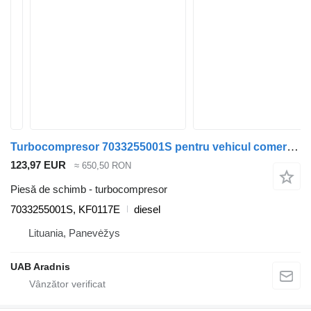
Turbocompresor 7033255001S pentru vehicul comercial Volkswagen LT 28-46 II Flatbed (2DC, 2DF, 2
123,97 EUR
≈ 650,50 RON
Piesă de schimb - turbocompresor
7033255001S, KF0117E
diesel
Lituania, Panevėžys
UAB Aradnis