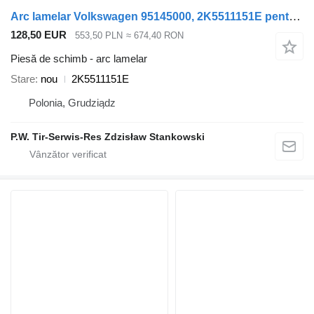
Arc lamelar Volkswagen 95145000, 2K5511151E pentru vehicul comercial
128,50 EUR
553,50 PLN
≈ 674,40 RON
Piesă de schimb - arc lamelar
Stare
nou
2K5511151E
Polonia, Grudziądz
P.W. Tir-Serwis-Res Zdzisław Stankowski