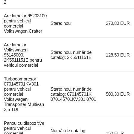
2
Arc lamelar 95203100
pentru vehicul
Stare: nou
279,80 EUR
comercial
Volkswagen Crafter
Arc lamelar
Volkswagen
Stare: nou, număr de
95145000,
128,50 EUR
catalog: 2K5511151E
2K5511151E pentru
vehicul comercial
Turbocompresor
070145701KV301
pentru vehicul
Stare: nou, număr de
comercial
catalog: 070145701K
500,30 EUR
Volkswagen
070145701KV301 0701
Transporter Multivan
2,5 TDI
Panou cu dispozitive
pentru vehicul
Număr de catalog:
comercial
150 EUR