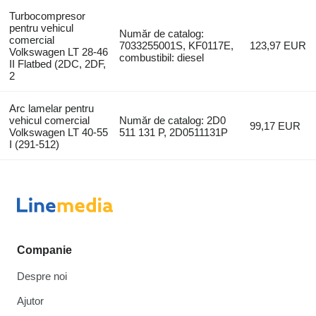
Turbocompresor
pentru vehicul
Număr de catalog:
comercial
7033255001S, KF0117E,
123,97 EUR
Volkswagen LT 28-46
combustibil: diesel
II Flatbed (2DC, 2DF,
2
Arc lamelar pentru
vehicul comercial
Număr de catalog: 2D0
99,17 EUR
Volkswagen LT 40-55
511 131 P, 2D0511131P
I (291-512)
Companie
Despre noi
Ajutor