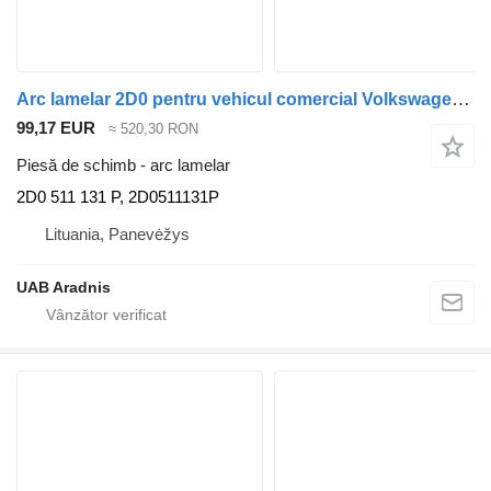
Arc lamelar 2D0 pentru vehicul comercial Volkswagen LT 40-55 I (291-512)
99,17 EUR
≈ 520,30 RON
Piesă de schimb - arc lamelar
2D0 511 131 P, 2D0511131P
Lituania, Panevėžys
UAB Aradnis