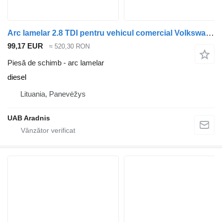
Arc lamelar 2.8 TDI pentru vehicul comercial Volkswagen LT 28-46 II Flatbed (2DC, 2DF)
99,17 EUR
≈ 520,30 RON
Piesă de schimb - arc lamelar
diesel
Lituania, Panevėžys
UAB Aradnis