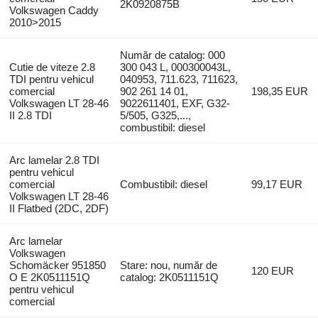
2K0920875B
Volkswagen Caddy
2010>2015
Număr de catalog: 000
Cutie de viteze 2.8
300 043 L, 000300043L,
TDI pentru vehicul
040953, 711.623, 711623,
comercial
902 261 14 01,
198,35 EUR
Volkswagen LT 28-46
9022611401, EXF, G32-
II 2.8 TDI
5/505, G325,...,
combustibil: diesel
Arc lamelar 2.8 TDI
pentru vehicul
comercial
Combustibil: diesel
99,17 EUR
Volkswagen LT 28-46
II Flatbed (2DC, 2DF)
Arc lamelar
Volkswagen
Schomäcker 951850
Stare: nou, număr de
120 EUR
O E 2K0511151Q
catalog: 2K0511151Q
pentru vehicul
comercial