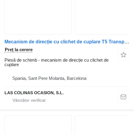
Mecanism de direcție cu clichet de cuplare T5 Transporter Van/Combi (7H)(04.2003->) pentru vehicul comercial Volkswagen T5 Transporter Furgón/Combi (7H)(04.2003->)
Preț la cerere
Piesă de schimb - mecanism de direcție cu clichet de
cuplare
Spania, Sant Pere Molanta, Barcelona
LAS COLINAS OCASION, S.L.