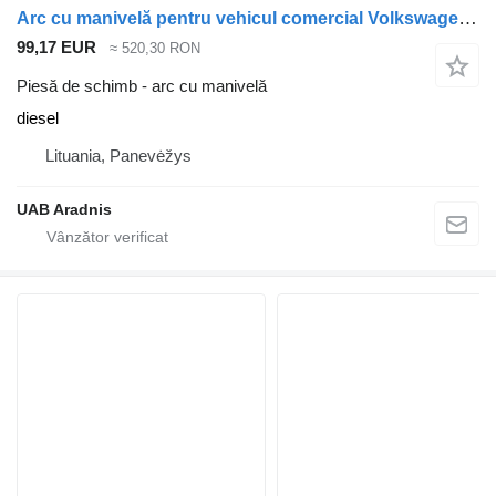
Arc cu manivelă pentru vehicul comercial Volkswagen LT 28-46 II Flatbed (2DC, 2DF, 2
99,17 EUR
≈ 520,30 RON
Piesă de schimb - arc cu manivelă
diesel
Lituania, Panevėžys
UAB Aradnis