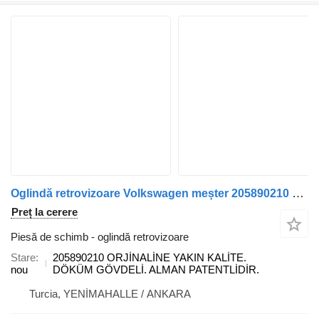
Oglindă retrovizoare Volkswagen meșter 205890210 pentru vehicul comercial Volkswagen CRAFTER
Preț la cerere
Piesă de schimb - oglindă retrovizoare
Stare
205890210 ORJİNALİNE YAKIN KALİTE.
nou
DÖKÜM GÖVDELİ. ALMAN PATENTLİDİR.
Turcia, YENİMAHALLE / ANKARA