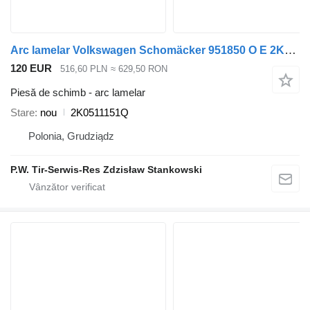
Arc lamelar Volkswagen Schomäcker 951850 O E 2K0511151Q pentru vehicul comercial
120 EUR
516,60 PLN
≈ 629,50 RON
Piesă de schimb - arc lamelar
Stare
nou
2K0511151Q
Polonia, Grudziądz
P.W. Tir-Serwis-Res Zdzisław Stankowski