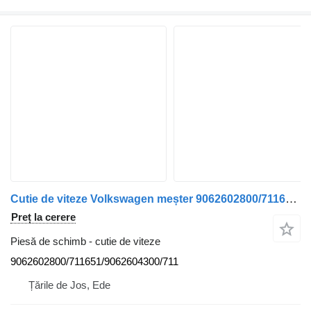
Cutie de viteze Volkswagen meșter 9062602800/711651/9062604300/711 pentru vehicul comercial
Preț la cerere
Piesă de schimb - cutie de viteze
9062602800/711651/9062604300/711
Țările de Jos, Ede