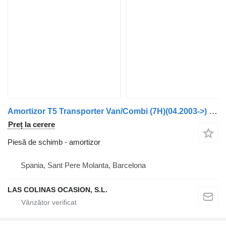
Amortizor T5 Transporter Van/Combi (7H)(04.2003->) pentru vehicul comercial Volkswagen T5 Transporter Furgón/Combi (7H)(04.2003->)
Preț la cerere
Piesă de schimb - amortizor
Spania, Sant Pere Molanta, Barcelona
LAS COLINAS OCASION, S.L.