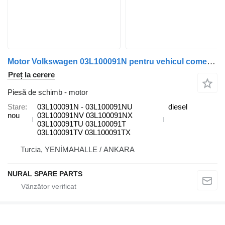
Motor Volkswagen 03L100091N pentru vehicul comercial Volkswagen
Preț la cerere
Piesă de schimb - motor
Stare
03L100091N - 03L100091NU
diesel
nou
03L100091NV 03L100091NX
03L100091TU 03L100091T
03L100091TV 03L100091TX
Turcia, YENİMAHALLE / ANKARA
NURAL SPARE PARTS