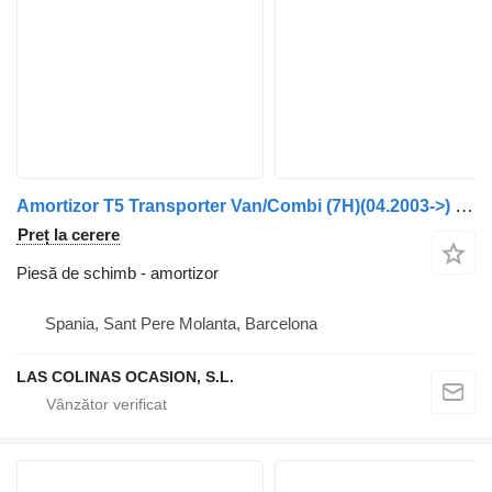
Amortizor T5 Transporter Van/Combi (7H)(04.2003->) pentru vehicul comercial Volkswagen T5 Transporter Furgón/Combi (7H)(04.2003->)
Preț la cerere
Piesă de schimb - amortizor
Spania, Sant Pere Molanta, Barcelona
LAS COLINAS OCASION, S.L.