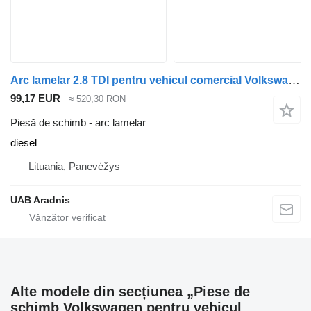
Arc lamelar 2.8 TDI pentru vehicul comercial Volkswagen LT 28-46 II Flatbed (2DC, 2DF)
99,17 EUR
≈ 520,30 RON
Piesă de schimb - arc lamelar
diesel
Lituania, Panevėžys
UAB Aradnis
Alte modele din secțiunea „Piese de
schimb Volkswagen pentru vehicul