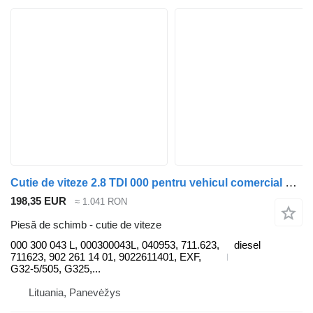
Cutie de viteze 2.8 TDI 000 pentru vehicul comercial Volkswagen LT 28-46 II 2.8 TDI
198,35 EUR
≈ 1.041 RON
Piesă de schimb - cutie de viteze
000 300 043 L, 000300043L, 040953, 711.623,
diesel
711623, 902 261 14 01, 9022611401, EXF,
G32-5/505, G325,...
Lituania, Panevėžys