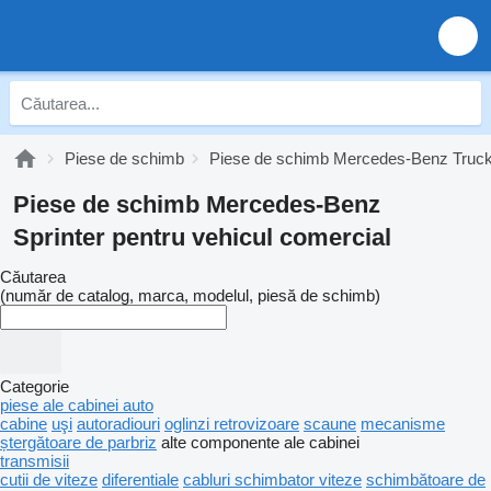
Piese de schimb
Piese de schimb Mercedes-Benz Truc
Piese de schimb Mercedes-Benz
Sprinter pentru vehicul comercial
Căutarea
(număr de catalog, marca, modelul, piesă de schimb)
Categorie
piese ale cabinei auto
cabine
uşi
autoradiouri
oglinzi retrovizoare
scaune
mecanisme
ștergătoare de parbriz
alte componente ale cabinei
transmisii
cutii de viteze
diferentiale
cabluri schimbator viteze
schimbătoare de