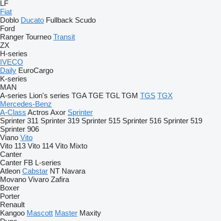
LF
Fiat
Doblo
Ducato
Fullback
Scudo
Ford
Ranger
Tourneo
Transit
ZX
H-series
IVECO
Daily
EuroCargo
K-series
MAN
A-series
Lion's series
TGA
TGE
TGL
TGM
TGS
TGX
Mercedes-Benz
A-Class
Actros
Axor
Sprinter
Sprinter 311
Sprinter 319
Sprinter 515
Sprinter 516
Sprinter 519
Sprinter 906
Viano
Vito
Vito 113
Vito 114
Vito Mixto
Canter
Canter
FB
L-series
Atleon
Cabstar
NT
Navara
Movano
Vivaro
Zafira
Boxer
Porter
Renault
Kangoo
Mascott
Master
Maxity