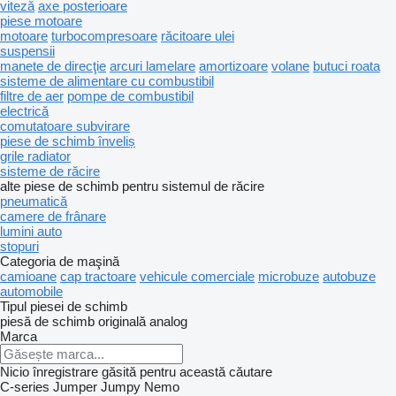
viteză
axe posterioare
piese motoare
motoare
turbocompresoare
răcitoare ulei
suspensii
manete de direcţie
arcuri lamelare
amortizoare
volane
butuci roata
sisteme de alimentare cu combustibil
filtre de aer
pompe de combustibil
electrică
comutatoare subvirare
piese de schimb înveliș
grile radiator
sisteme de răcire
alte piese de schimb pentru sistemul de răcire
pneumatică
camere de frânare
lumini auto
stopuri
Categoria de maşină
camioane
cap tractoare
vehicule comerciale
microbuze
autobuze
automobile
Tipul piesei de schimb
piesă de schimb originală
analog
Marca
Nicio înregistrare găsită pentru această căutare
C-series
Jumper
Jumpy
Nemo