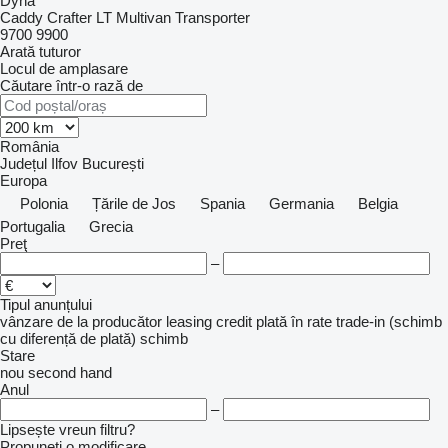
Dyna
Caddy
Crafter
LT
Multivan
Transporter
9700
9900
Arată tuturor
Locul de amplasare
Căutare într-o rază de
România
Județul Ilfov
București
Europa
Polonia
Țările de Jos
Spania
Germania
Belgia
Portugalia
Grecia
Preţ
–
Tipul anunțului
vânzare
de la producător
leasing
credit
plată în rate
trade-in (schimb
cu diferență de plată)
schimb
Stare
nou
second hand
Anul
–
Lipsește vreun filtru?
Propuneți o modificare