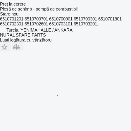
Preț la cerere
Piesă de schimb - pompă de combustibil
Stare
nou
6510701201 6510700701 6510700901 6510700301 6510701801
6510702301 6510702601 6510703101 6510703201...
Turcia, YENİMAHALLE / ANKARA
NURAL SPARE PARTS
Luați legătura cu vânzătorul