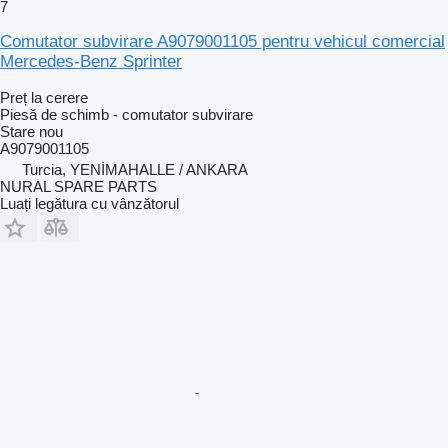
7
Comutator subvirare A9079001105 pentru vehicul comercial
Mercedes-Benz Sprinter
Preț la cerere
Piesă de schimb - comutator subvirare
Stare
nou
A9079001105
Turcia, YENİMAHALLE / ANKARA
NURAL SPARE PARTS
Luați legătura cu vânzătorul