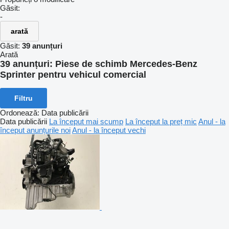
Găsit:
-
arată
Găsit:
39 anunțuri
Arată
39 anunțuri:
Piese de schimb Mercedes-Benz
Sprinter pentru vehicul comercial
Filtru
Ordonează
:
Data publicării
Data publicării
La început mai scump
La început la preț mic
Anul - la
început anunțurile noi
Anul - la început vechi