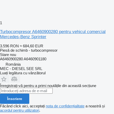
1
Turbocompresor A6460900280 pentru vehicul comercial
Mercedes-Benz Sprinter
3.596 RON
≈ 684,60 EUR
Piesă de schimb - turbocompresor
Stare
nou
A6460900280 A6460901180
România
MEC - DIESEL SEE SRL
Luați legătura cu vânzătorul
Înregistrați-vă pentru a primi noutățile din această secțiune
Înscriere
Făcând click aici, acceptați
nota de confidențialitate
a noastră și
acordul pentru utilizatori
.