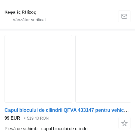
Keφalές RHίzoς
Capul blocului de cilindrii QFVA 433147 pentru vehicul comercial Ford TRANSIT
99 EUR
≈ 519,40 RON
Piesă de schimb - capul blocului de cilindrii