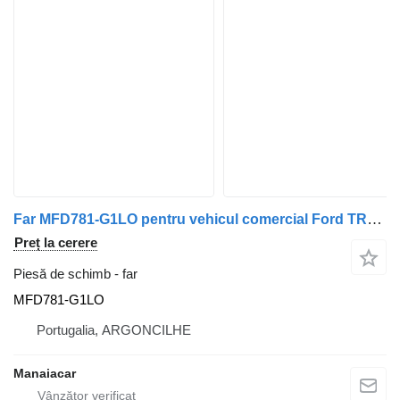
Far MFD781-G1LO pentru vehicul comercial Ford TRANSIT Autocarro (V_ _) | 77 - 86
Preț la cerere
Piesă de schimb - far
MFD781-G1LO
Portugalia, ARGONCILHE
Manaiacar