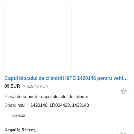
Capul blocului de cilindrii H9FB 1420146 pentru vehicul comercial Ford TRANSIT
99 EUR
≈ 519,40 RON
Piesă de schimb - capul blocului de cilindrii
Stare
nou
1420146, LR004428, 1433148
Grecia
Keφalές RHίzoς