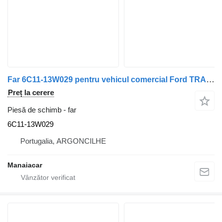
Far 6C11-13W029 pentru vehicul comercial Ford TRANSIT Caixa (FA_ _) | 06 - 14
Preț la cerere
Piesă de schimb - far
6C11-13W029
Portugalia, ARGONCILHE
Manaiacar