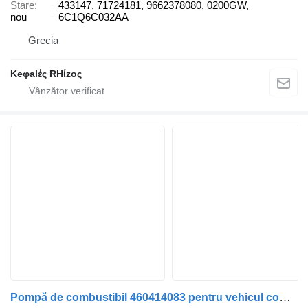
Stare
433147, 71724181, 9662378080, 0200GW,
nou
6C1Q6C032AA
Grecia
Keφalές RHίzoς
Pompă de combustibil 460414083 pentru vehicul comercial Ford TRANSIT Caixa (FA_ _) | 00 - 06