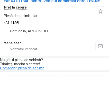
Far 431-1136L pentru vehicul comercial Ford TRANSIT Autocarro (E_ _) | 91 - 94
Preț la cerere
Piesă de schimb - far
431-1136L
Portugalia, ARGONCILHE
Manaiacar
Nu găsiți piesa de schimb?
Trimiteți imediat o cerere!
Comandați piesa de schimb