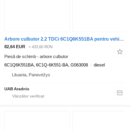
Arbore culbutor 2.2 TDCi 6C1Q6K551BA pentru vehicul comercial Ford TRANSIT TOURNEO
82,64 EUR
≈ 433,60 RON
Piesă de schimb - arbore culbutor
6C1Q6K551BA, 6C1Q-6K551-BA, G063008
diesel
Lituania, Panevėžys
UAB Aradnis