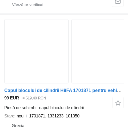
Capul blocului de cilindrii H9FA 1701871 pentru vehicul comercial Ford TRANSIT
99 EUR
≈ 519,40 RON
Piesă de schimb - capul blocului de cilindrii
Stare
nou
1701871, 1331233, 101350
Grecia