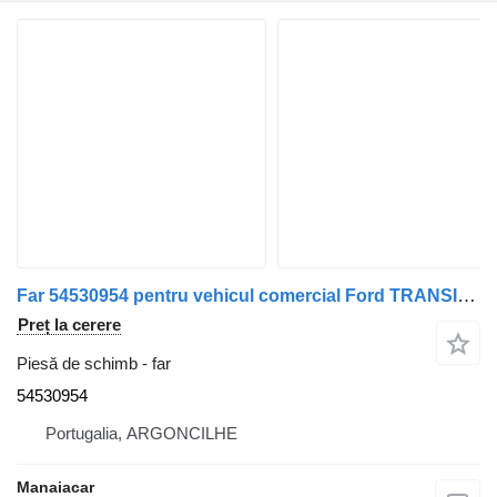
Far 54530954 pentru vehicul comercial Ford TRANSIT Autocarro (E_ _) | 94 - 00
Preț la cerere
Piesă de schimb - far
54530954
Portugalia, ARGONCILHE
Manaiacar