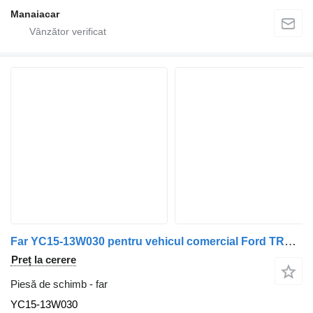
Manaiacar
Far YC15-13W030 pentru vehicul comercial Ford TRANSIT Caixa (FA_ _) | 06 - 14
Preț la cerere
Piesă de schimb - far
YC15-13W030