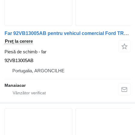
Far 92VB13005AB pentru vehicul comercial Ford TRANSIT Autocarro (E_ _) | 94 - 00
Preț la cerere
Piesă de schimb - far
92VB13005AB
Portugalia, ARGONCILHE
Manaiacar