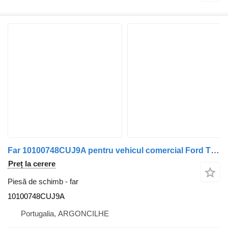
Far 10100748CUJ9A pentru vehicul comercial Ford TRANSIT Caixa (FA_ _) | 06 - 14
Preț la cerere
Piesă de schimb - far
10100748CUJ9A
Portugalia, ARGONCILHE