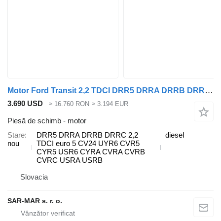
Motor Ford Transit 2,2 TDCI DRR5 DRRA DRRB DRRC 2 pentru vehicul comercial Ford Transit 2,2 TDCI RWD
3.690 USD
≈ 16.760 RON
≈ 3.194 EUR
Piesă de schimb - motor
Stare
DRR5 DRRA DRRB DRRC 2,2
diesel
nou
TDCI euro 5 CV24 UYR6 CVR5
CYR5 USR6 CYRA CVRA CVRB
CVRC USRA USRB
Slovacia
SAR-MAR s. r. o.