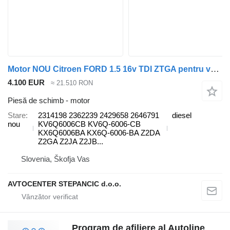
Motor NOU Citroen FORD 1.5 16v TDI ZTGA pentru vehicul comercial Ford Transit
4.100 EUR
≈ 21.510 RON
Piesă de schimb - motor
Stare
2314198 2362239 2429658 2646791
diesel
nou
KV6Q6006CB KV6Q-6006-CB
KX6Q6006BA KX6Q-6006-BA Z2DA
Z2GA Z2JA Z2JB...
Slovenia, Škofja Vas
AVTOCENTER STEPANCIC d.o.o.
Program de afiliere al Autoline