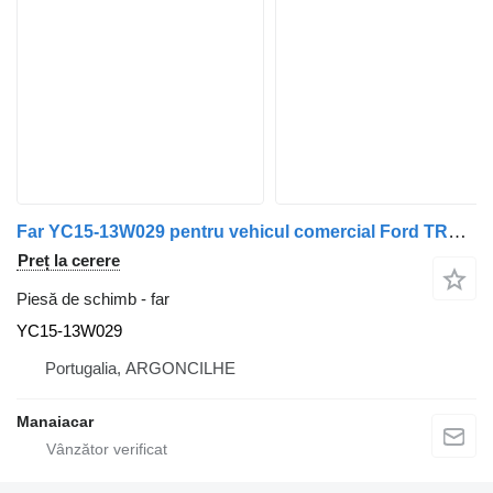
Far YC15-13W029 pentru vehicul comercial Ford TRANSIT Caixa (FA_ _) | 00 - 06
Preț la cerere
Piesă de schimb - far
YC15-13W029
Portugalia, ARGONCILHE
Manaiacar