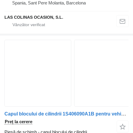
Spania, Sant Pere Molanta, Barcelona
LAS COLINAS OCASION, S.L.
Capul blocului de cilindrii 1S406090A1B pentru vehicul comercial Ford TRANSIT Caixa (FA_ _) | 00 - 06
Preț la cerere
Piesă de schimb - capul blocului de cilindrii