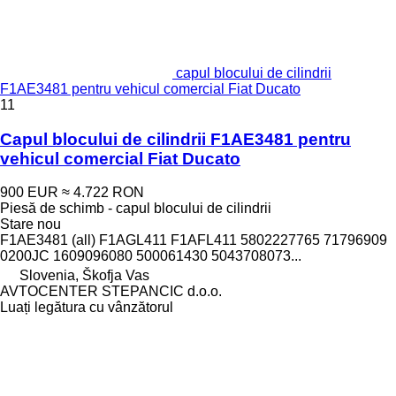
capul blocului de cilindrii
F1AE3481 pentru vehicul comercial Fiat Ducato
11
Capul blocului de cilindrii F1AE3481 pentru
vehicul comercial Fiat Ducato
900 EUR
≈ 4.722 RON
Piesă de schimb - capul blocului de cilindrii
Stare
nou
F1AE3481 (all) F1AGL411 F1AFL411 5802227765 71796909
0200JC 1609096080 500061430 5043708073...
Slovenia, Škofja Vas
AVTOCENTER STEPANCIC d.o.o.
Luați legătura cu vânzătorul