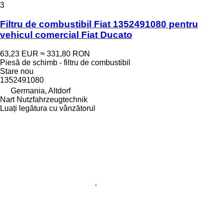
3
Filtru de combustibil Fiat 1352491080 pentru
vehicul comercial Fiat Ducato
63,23 EUR
≈ 331,80 RON
Piesă de schimb - filtru de combustibil
Stare
nou
1352491080
Germania, Altdorf
Nart Nutzfahrzeugtechnik
Luați legătura cu vânzătorul