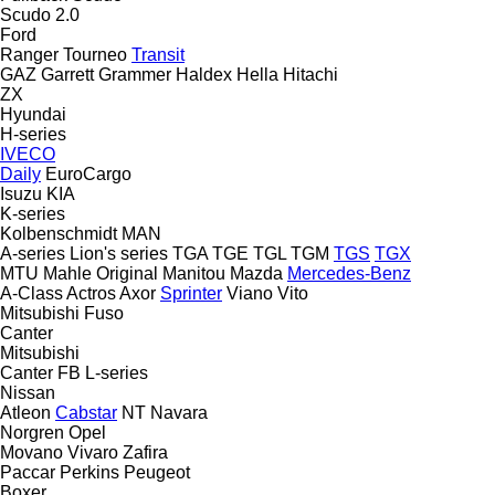
Scudo 2.0
Ford
Ranger
Tourneo
Transit
GAZ
Garrett
Grammer
Haldex
Hella
Hitachi
ZX
Hyundai
H-series
IVECO
Daily
EuroCargo
Isuzu
KIA
K-series
Kolbenschmidt
MAN
A-series
Lion's series
TGA
TGE
TGL
TGM
TGS
TGX
MTU
Mahle Original
Manitou
Mazda
Mercedes-Benz
A-Class
Actros
Axor
Sprinter
Viano
Vito
Mitsubishi Fuso
Canter
Mitsubishi
Canter
FB
L-series
Nissan
Atleon
Cabstar
NT
Navara
Norgren
Opel
Movano
Vivaro
Zafira
Paccar
Perkins
Peugeot
Boxer