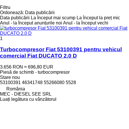
Filtru
Ordonează
:
Data publicării
Data publicării
La început mai scump
La început la preț mic
Anul - la început anunțurile noi
Anul - la început vechi
1
Turbocompresor Fiat 53100391 pentru vehicul
comercial Fiat DUCATO 2.0 D
3.656 RON
≈ 696,80 EUR
Piesă de schimb - turbocompresor
Stare
nou
53100391 46341748 55266080 5528
România
MEC - DIESEL SEE SRL
Luați legătura cu vânzătorul