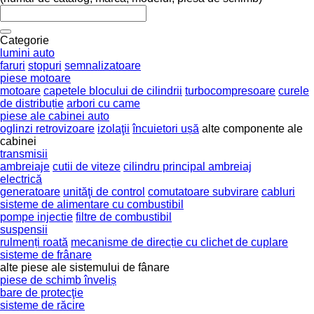
Categorie
lumini auto
faruri
stopuri
semnalizatoare
piese motoare
motoare
capetele blocului de cilindrii
turbocompresoare
curele
de distribuție
arbori cu came
piese ale cabinei auto
oglinzi retrovizoare
izolaţii
încuietori ușă
alte componente ale
cabinei
transmisii
ambreiaje
cutii de viteze
cilindru principal ambreiaj
electrică
generatoare
unităţi de control
comutatoare subvirare
cabluri
sisteme de alimentare cu combustibil
pompe injectie
filtre de combustibil
suspensii
rulmenți roată
mecanisme de direcție cu clichet de cuplare
sisteme de frânare
alte piese ale sistemului de fânare
piese de schimb înveliș
bare de protecţie
sisteme de răcire