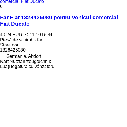
comercial Fiat Ducato
6
Far Fiat 1328425080 pentru vehicul comercial
Fiat Ducato
40,24 EUR
≈ 211,10 RON
Piesă de schimb - far
Stare
nou
1328425080
Germania, Altdorf
Nart Nutzfahrzeugtechnik
Luați legătura cu vânzătorul