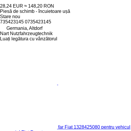
28,24 EUR
≈ 148,20 RON
Piesă de schimb - încuietoare ușă
Stare
nou
735423145 0735423145
Germania, Altdorf
Nart Nutzfahrzeugtechnik
Luați legătura cu vânzătorul
far Fiat 1328425080 pentru vehicul