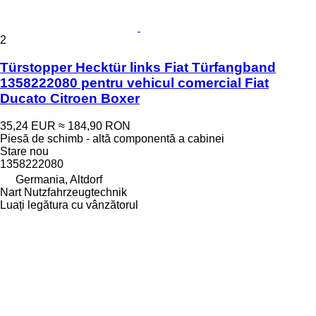
2
Türstopper Hecktür links Fiat Türfangband
1358222080 pentru vehicul comercial Fiat
Ducato Citroen Boxer
35,24 EUR
≈ 184,90 RON
Piesă de schimb - altă componentă a cabinei
Stare
nou
1358222080
Germania, Altdorf
Nart Nutzfahrzeugtechnik
Luați legătura cu vânzătorul