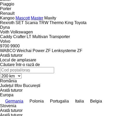
Piaggio
Porter
Renault
Kangoo
Mascott
Master
Maxity
Rexroth
SET
Scania
TRW
Thermo King
Toyota
Dyna
Voith
Volkswagen
Caddy
Crafter
LT
Multivan
Transporter
Volvo
9700
9900
WABCO
Weichai Power
ZF Lenksysteme
ZF
Arată tuturor
Locul de amplasare
Căutare într-o rază de
România
Județul Ilfov
București
Arată tuturor
Europa
Germania
Polonia
Portugalia
Italia
Belgia
Slovenia
Arată tuturor
Arată tuturor