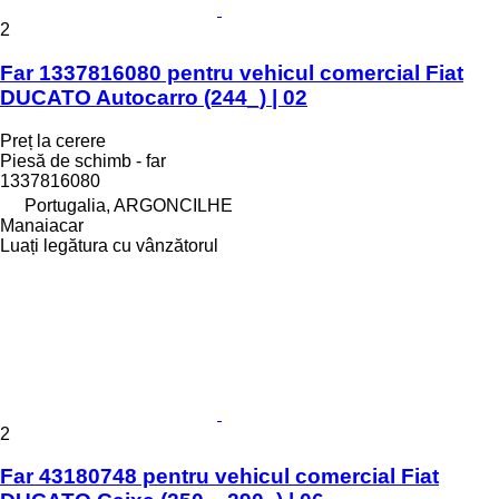
2
Far 1337816080 pentru vehicul comercial Fiat
DUCATO Autocarro (244_) | 02
Preț la cerere
Piesă de schimb - far
1337816080
Portugalia, ARGONCILHE
Manaiacar
Luați legătura cu vânzătorul
2
Far 43180748 pentru vehicul comercial Fiat