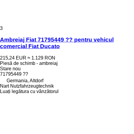
3
Ambreiaj Fiat 71795449 ?? pentru vehicul
comercial Fiat Ducato
215,24 EUR
≈ 1.129 RON
Piesă de schimb - ambreiaj
Stare
nou
71795449 ??
Germania, Altdorf
Nart Nutzfahrzeugtechnik
Luați legătura cu vânzătorul