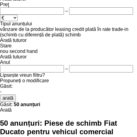
Preţ
–
Tipul anunțului
vânzare
de la producător
leasing
credit
plată în rate
trade-in
(schimb cu diferență de plată)
schimb
Arată tuturor
Stare
nou
second hand
Arată tuturor
Anul
–
Lipsește vreun filtru?
Propuneți o modificare
Găsit:
-
arată
Găsit:
50 anunțuri
Arată
50 anunțuri:
Piese de schimb Fiat
Ducato pentru vehicul comercial