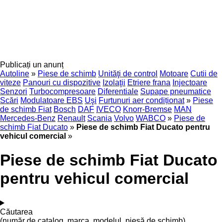
Publicați un anunț
Autoline
»
Piese de schimb
Unităţi de control
Motoare
Cutii de
viteze
Panouri cu dispozitive
Izolaţii
Etriere frana
Injectoare
Senzori
Turbocompresoare
Diferentiale
Supape pneumatice
Scări
Modulatoare EBS
Uşi
Furtunuri aer condiționat
»
Piese
de schimb Fiat
Bosch
DAF
IVECO
Knorr-Bremse
MAN
Mercedes-Benz
Renault
Scania
Volvo
WABCO
»
Piese de
schimb Fiat Ducato
»
Piese de schimb Fiat Ducato pentru
vehicul comercial
»
Piese de schimb Fiat Ducato
pentru vehicul comercial
Căutarea
(număr de catalog, marca, modelul, piesă de schimb)