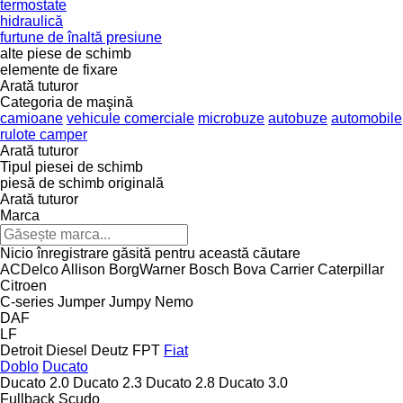
termostate
hidraulică
furtune de înaltă presiune
alte piese de schimb
elemente de fixare
Arată tuturor
Categoria de maşină
camioane
vehicule comerciale
microbuze
autobuze
automobile
rulote camper
Arată tuturor
Tipul piesei de schimb
piesă de schimb originală
Arată tuturor
Marca
Nicio înregistrare găsită pentru această căutare
ACDelco
Allison
BorgWarner
Bosch
Bova
Carrier
Caterpillar
Citroen
C-series
Jumper
Jumpy
Nemo
DAF
LF
Detroit Diesel
Deutz
FPT
Fiat
Doblo
Ducato
Ducato 2.0
Ducato 2.3
Ducato 2.8
Ducato 3.0
Fullback
Scudo