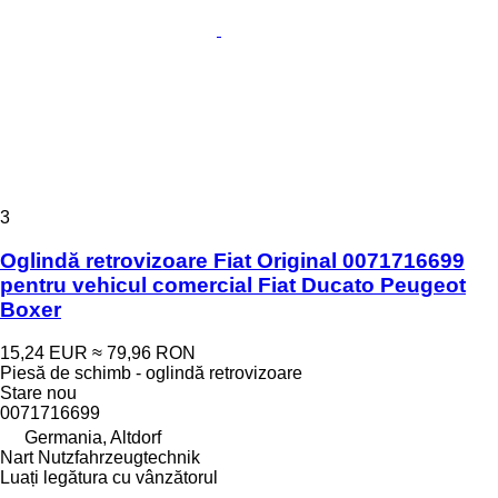
3
Oglindă retrovizoare Fiat Original 0071716699
pentru vehicul comercial Fiat Ducato Peugeot
Boxer
15,24 EUR
≈ 79,96 RON
Piesă de schimb - oglindă retrovizoare
Stare
nou
0071716699
Germania, Altdorf
Nart Nutzfahrzeugtechnik
Luați legătura cu vânzătorul