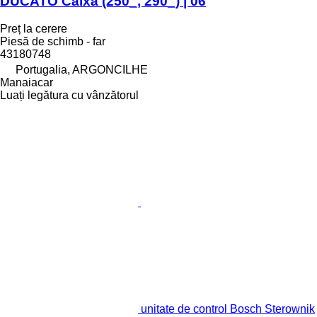
DUCATO Caixa (250_, 290_) | 06
Preț la cerere
Piesă de schimb - far
43180748
Portugalia, ARGONCILHE
Manaiacar
Luați legătura cu vânzătorul
unitate de control Bosch Sterownik