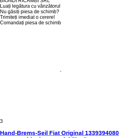
BIONDI RICAMBI SRL
Luați legătura cu vânzătorul
Nu găsiți piesa de schimb?
Trimiteți imediat o cerere!
Comandați piesa de schimb
3
Hand-Brems-Seil Fiat Original 1339394080