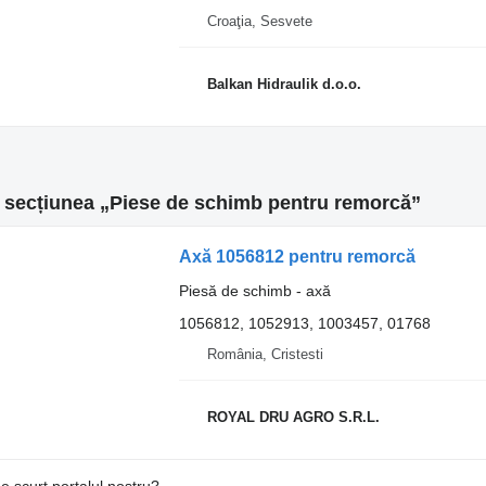
Croaţia, Sesvete
Balkan Hidraulik d.o.o.
n secțiunea „Piese de schimb pentru remorcă”
Axă 1056812 pentru remorcă
Piesă de schimb - axă
1056812, 1052913, 1003457, 01768
România, Cristesti
ROYAL DRU AGRO S.R.L.