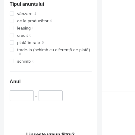
Tipul anunțului
vânzare
de la producător
leasing
credit
plată în rate
trade-in (schimb cu diferență de plată)
schimb
Anul
–
Lipsește vreun filtru?