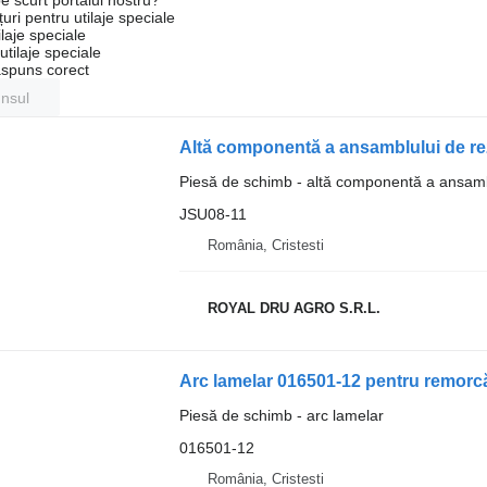
e scurt portalul nostru?
uri pentru utilaje speciale
laje speciale
tilaje speciale
ăspuns corect
unsul
Altă componentă a ansamblului de re
Piesă de schimb - altă componentă a ansamb
JSU08-11
România, Cristesti
ROYAL DRU AGRO S.R.L.
Arc lamelar 016501-12 pentru remorc
Piesă de schimb - arc lamelar
016501-12
România, Cristesti