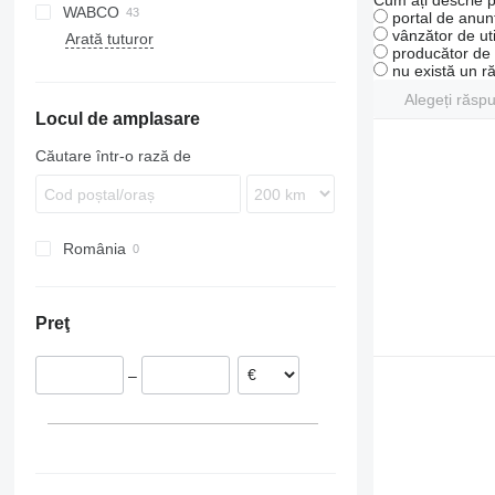
Cum ați descrie p
WABCO
TGS
Arocs
SCB
FH
portal de anunț
vânzător de uti
Arată tuturor
TGX
SKO
FM
producător de u
FMX
nu există un r
N-series
Alegeți răsp
Locul de amplasare
Căutare într-o rază de
România
Preţ
–