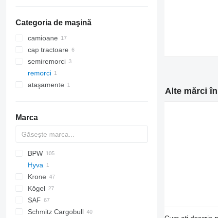
cilindrii hidraulici
Categoria de maşină
camioane
cap tractoare
semiremorci
remorci
ataşamente
Alte mărci î
Marca
BPW
Hyva
XF
HS
Krone
Eurotrakker
Kögel
SDP
SAF
ZW
TGA
Actros
Schmitz Cargobull
TGL
Antos