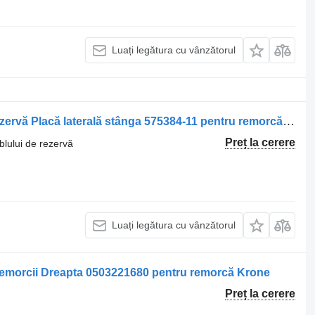
Luați legătura cu vânzătorul
Altă componentă a ansamblului de rezervă Placă laterală stânga 575384-11 pentru remorcă Kögel
Preț la cerere
lului de rezervă
Luați legătura cu vânzătorul
Remorcii Dreapta 0503221680 pentru remorcă Krone
Preț la cerere