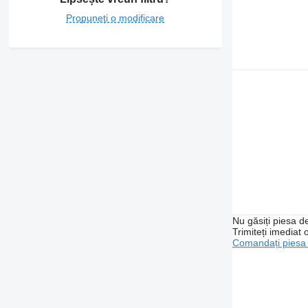
Propuneți o modificare
Nu găsiți piesa 
Trimiteți imediat 
Comandați piesa