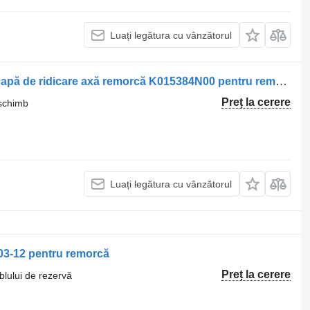
Luați legătura cu vânzătorul
Suspensie - alte piese de schimb Supapă de ridicare axă remorcă K015384N00 pentru remorcă Fliegl
Preț la cerere
 schimb
Luați legătura cu vânzătorul
03-12 pentru remorcă
Preț la cerere
lului de rezervă