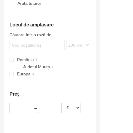
Arată tuturor
TGX
SKO
FM
FMX
N-series
Locul de amplasare
Căutare într-o rază de
România
Județul Mureş
Europa
Estonia
Spania
Preţ
–