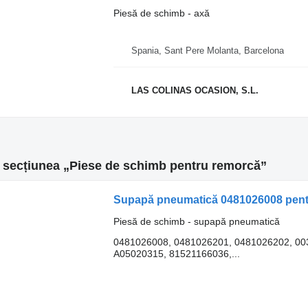
Piesă de schimb - axă
Spania, Sant Pere Molanta, Barcelona
LAS COLINAS OCASION, S.L.
n secțiunea „Piese de schimb pentru remorcă”
Supapă pneumatică 0481026008 pent
Piesă de schimb - supapă pneumatică
0481026008, 0481026201, 0481026202, 00
A05020315, 81521166036,...