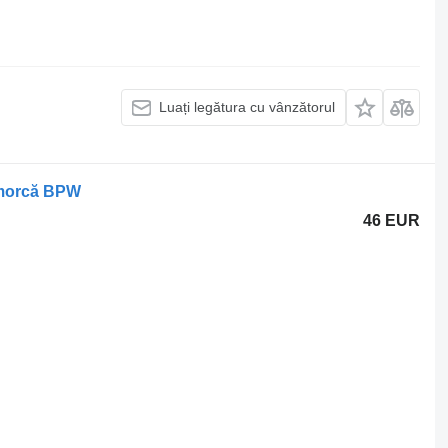
Luați legătura cu vânzătorul
emorcă BPW
46 EUR