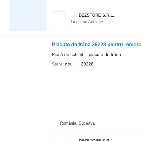
DEZSTORE S.R.L.
14
ani pe Autoline
Placute de frâna 29228 pentru remo
Piesă de schimb - placute de frâna
Stare
nou
29228
România, Suceava
DEZSTORE S.R.L.