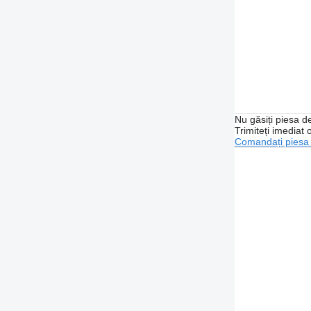
Nu găsiți piesa 
Trimiteți imediat 
Comandați piesa