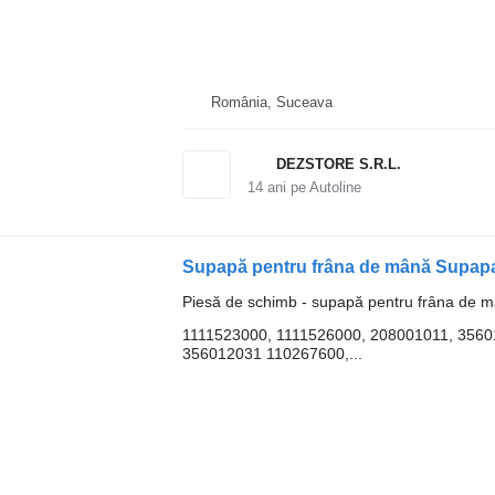
România, Suceava
DEZSTORE S.R.L.
14
ani pe Autoline
Piesă de schimb - supapă pentru frâna de 
1111523000, 1111526000, 208001011, 3560
356012031 110267600,...