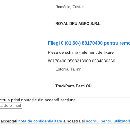
România, Cristesti
ROYAL DRU AGRO S.R.L.
Fliegl 0 (01.60-) 88170400 pentru re
Piesă de schimb - element de fixare
88170400 0508213900 0534830360
Estonia, Tallinn
TruckParts Eesti OÜ
ntru a primi noutățile din această secțiune
, acceptați
nota de confidențialitate
a noastră și
acordul pentru utilizatori