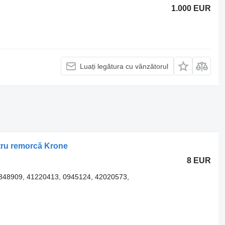
1.000 EUR
Luați legătura cu vânzătorul
ru remorcă Krone
8 EUR
348909, 41220413, 0945124, 42020573,