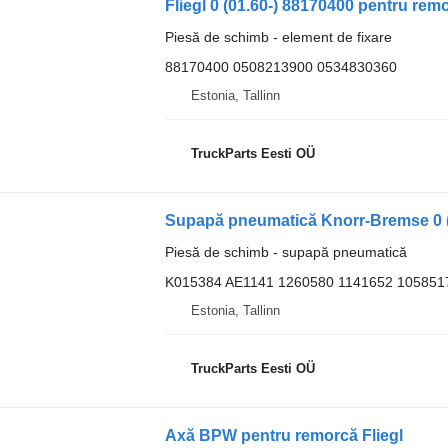
Fliegl 0 (01.60-) 88170400 pentru re
Piesă de schimb - element de fixare
88170400 0508213900 0534830360
Estonia, Tallinn
TruckParts Eesti OÜ
Piesă de schimb - supapă pneumatică
K015384 AE1141 1260580 1141652 105851
Estonia, Tallinn
TruckParts Eesti OÜ
Axă BPW pentru remorcă Fliegl