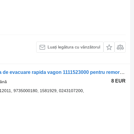
Luați legătura cu vânzătorul
Supapă pentru frâna de mână Supapa de evacuare rapida vagon 1111523000 pentru remorcă Krone
8 EUR
mână
12011, 9735000180, 1581929, 0243107200,