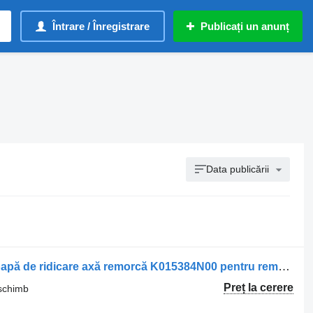
Întrare / Înregistrare
Publicați un anunț
Data publicării
Suspensie - alte piese de schimb Supapă de ridicare axă remorcă K015384N00 pentru remorcă Fliegl
Preț la cerere
 schimb