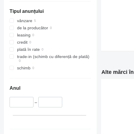
Tipul anunțului
vânzare
de la producător
leasing
credit
plată în rate
trade-in (schimb cu diferență de plată)
schimb
Alte mărci î
Anul
–