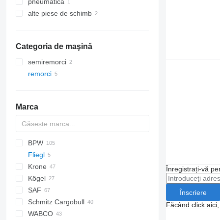
pneumatică
axe
alte piese de schimb
suspensii - alte piese de schimb
supape pneumatice
elemente de fixare
Categoria de maşină
semiremorci
remorci
Marca
BPW
Fliegl
XF
Krone
HS
Eurotrakker
Înregistrați-vă pe
Kögel
SDP
SAF
ZW
TGA
Actros
Înscriere
Schmitz Cargobull
TGL
Antos
Făcând click aici
WABCO
TGS
Arocs
SCB
FH