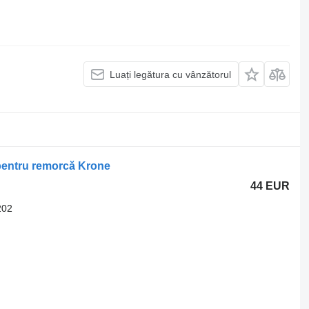
Luați legătura cu vânzătorul
pentru remorcă Krone
44 EUR
202