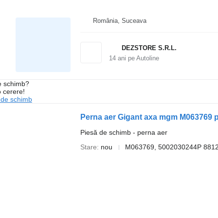
România, Suceava
DEZSTORE S.R.L.
14
ani pe Autoline
de schimb?
o cerere!
 de schimb
Perna aer Gigant axa mgm M063769 
Piesă de schimb - perna aer
Stare
nou
M063769, 5002030244P 881