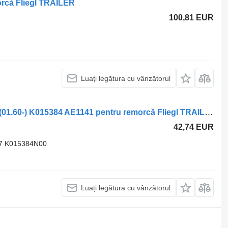
morcă Fliegl TRAILER
100,81 EUR
Luați legătura cu vânzătorul
Supapă pneumatică Knorr-Bremse 0 (01.60-) K015384 AE1141 pentru remorcă Fliegl TRAILER
42,74 EUR
7 K015384N00
Luați legătura cu vânzătorul