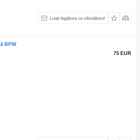
Luați legătura cu vânzătorul
rcă BPW
75 EUR