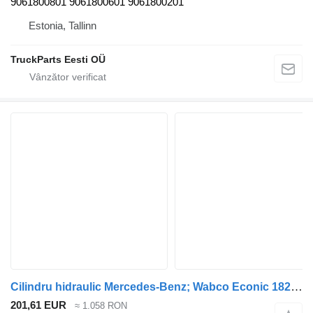
9061800801 9061800601 9061800201
Estonia, Tallinn
TruckParts Eesti OÜ
Cilindru hidraulic Mercedes-Benz; Wabco Econic 1828 (01.98-) 4726000220 pentru maşina de gunoi Mercedes-Benz Econic (1998-2014)
201,61 EUR
≈ 1.058 RON