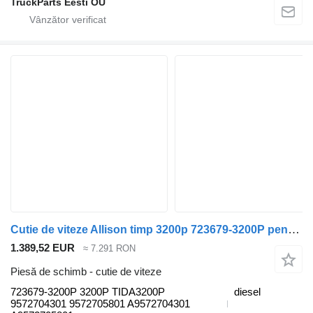
TruckParts Eesti OÜ
Cutie de viteze Allison timp 3200p 723679-3200P pentru maşina de gunoi Mercedes-Benz Econic (1998-2014)
1.389,52 EUR
≈ 7.291 RON
Piesă de schimb - cutie de viteze
723679-3200P 3200P TIDA3200P
diesel
9572704301 9572705801 A9572704301