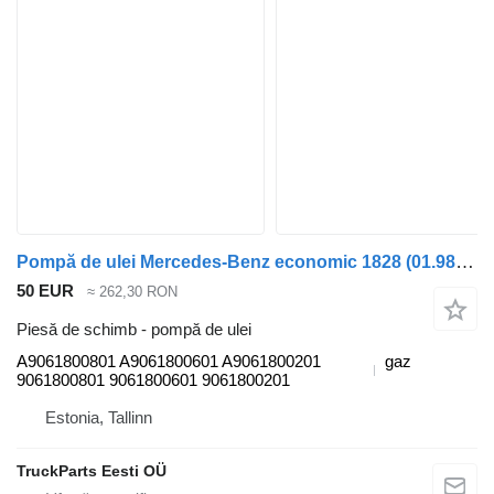
Pompă de ulei Mercedes-Benz economic 1828 (01.98-) A9061800801 pentru maşina de gunoi Mercedes-Benz Econic (1998-2014)
50 EUR
≈ 262,30 RON
Piesă de schimb - pompă de ulei
A9061800801 A9061800601 A9061800201
gaz
9061800801 9061800601 9061800201
Estonia, Tallinn
TruckParts Eesti OÜ