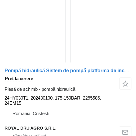
Pompă hidraulică Sistem de pompă platforma de incarcare 24HY030T1 pentru maşina de gunoi Mercedes-Benz Econic 1828
Preț la cerere
Piesă de schimb - pompă hidraulică
24HY030T1, 202430100, 175-150BAR, 2295586,
24EM15
România, Cristesti
ROYAL DRU AGRO S.R.L.