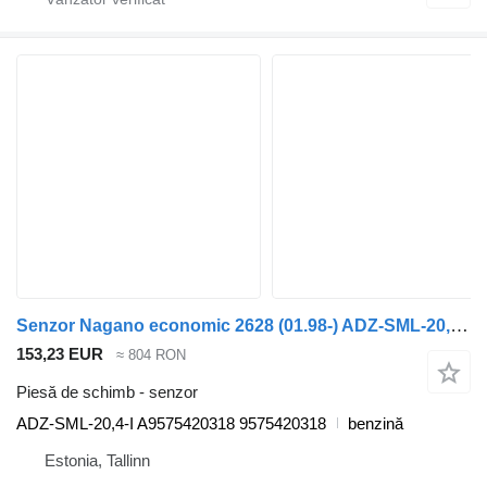
Senzor Nagano economic 2628 (01.98-) ADZ-SML-20,4-I pentru maşina de gunoi Mercedes-Benz Econic (1998-2014)
153,23 EUR
≈ 804 RON
Piesă de schimb - senzor
ADZ-SML-20,4-I A9575420318 9575420318
benzină
Estonia, Tallinn