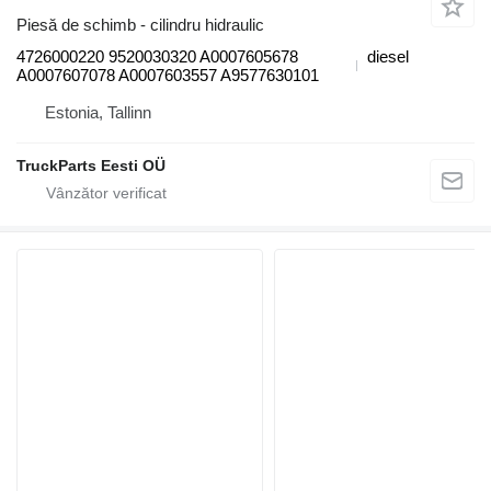
Piesă de schimb - cilindru hidraulic
4726000220 9520030320 A0007605678
diesel
A0007607078 A0007603557 A9577630101
Estonia, Tallinn
TruckParts Eesti OÜ