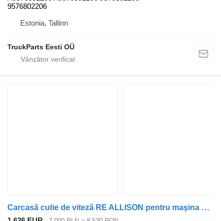
9576802206
Estonia, Tallinn
TruckParts Eesti OÜ
Carcasă cutie de viteză RE ALLISON pentru maşina de gunoi Mercedes-Benz ECONIC ATEGO AXOR
1.626 EUR
7.000 PLN
≈ 8.530 RON