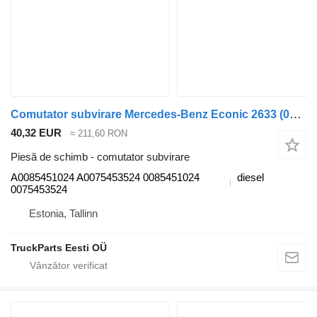
Comutator subvirare Mercedes-Benz Econic 2633 (01.98-) A0085451024 pentru maşina de gunoi Mercedes-Benz Econic (1998-2014)
40,32 EUR
≈ 211,60 RON
Piesă de schimb - comutator subvirare
A0085451024 A0075453524 0085451024
diesel
0075453524
Estonia, Tallinn
TruckParts Eesti OÜ