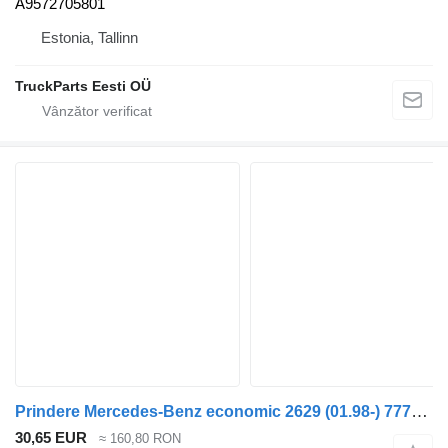
A9572705801
Estonia, Tallinn
TruckParts Eesti OÜ
Prindere Mercedes-Benz economic 2629 (01.98-) 77700536 pentru maşina de gunoi Mercedes-Benz Econic (1998-2014)
30,65 EUR
≈ 160,80 RON