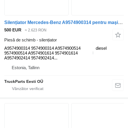
Silențiator Mercedes-Benz A9574900314 pentru maşina de gunoi Mercedes-Benz Econic (1998-2014)
500 EUR
≈ 2.623 RON
Piesă de schimb - silențiator
A9574900314 9574900314 A9574900514
diesel
9574900514 A9574901614 9574901614
A9574902414 9574902414...
Estonia, Tallinn
TruckParts Eesti OÜ