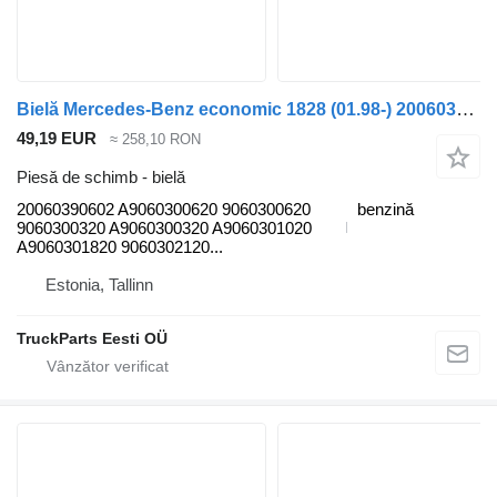
Bielă Mercedes-Benz economic 1828 (01.98-) 20060390602 pentru maşina de gunoi Mercedes-Benz Econic (1998-2014)
49,19 EUR
≈ 258,10 RON
Piesă de schimb - bielă
20060390602 A9060300620 9060300620
benzină
9060300320 A9060300320 A9060301020
A9060301820 9060302120...
Estonia, Tallinn
TruckParts Eesti OÜ