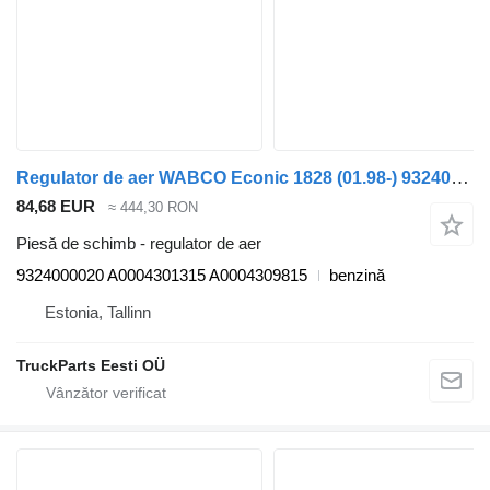
Regulator de aer WABCO Econic 1828 (01.98-) 9324000020 pentru maşina de gunoi Mercedes-Benz Econic (1998-2014)
84,68 EUR
≈ 444,30 RON
Piesă de schimb - regulator de aer
9324000020 A0004301315 A0004309815
benzină
Estonia, Tallinn
TruckParts Eesti OÜ