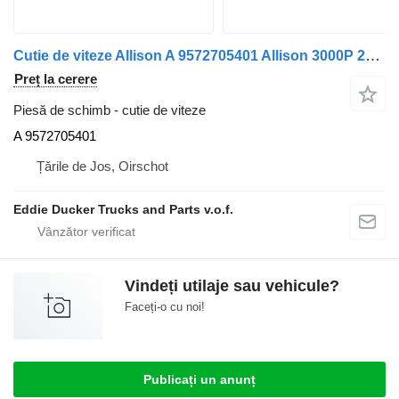
Cutie de viteze Allison A 9572705401 Allison 3000P 2628L-2633L 3 bucăți ÎN STOC pentru maşina de gunoi Mercedes-Benz ECONIC 2628L-2633L
Preț la cerere
Piesă de schimb - cutie de viteze
A 9572705401
Țările de Jos, Oirschot
Eddie Ducker Trucks and Parts v.o.f.
Vindeți utilaje sau vehicule?
Faceți-o cu noi!
Publicați un anunț