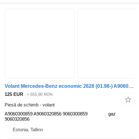
Volant Mercedes-Benz economic 2628 (01.98-) A9060300859 pentru maşina de gunoi Mercedes-Benz Econic (1998-2014)
125 EUR
≈ 655,90 RON
Piesă de schimb - volant
A9060300859 A9060320856 9060300859
gaz
9060320856
Estonia, Tallinn