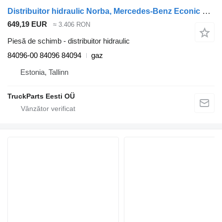
Distribuitor hidraulic Norba, Mercedes-Benz Econic 2628 (01.98-) 84096-00 pentru maşina de gunoi Mercedes-Benz Econic (1998-2014)
649,19 EUR
≈ 3.406 RON
Piesă de schimb - distribuitor hidraulic
84096-00 84096 84094
gaz
Estonia, Tallinn
TruckParts Eesti OÜ