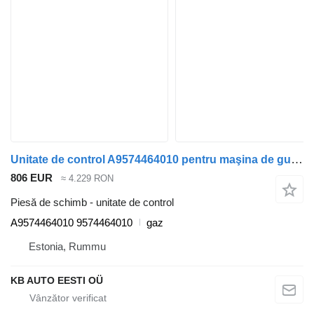
Unitate de control A9574464010 pentru maşina de gunoi Mercedes-Benz Econic (1998-2014)
806 EUR
≈ 4.229 RON
Piesă de schimb - unitate de control
A9574464010 9574464010
gaz
Estonia, Rummu
KB AUTO EESTI OÜ