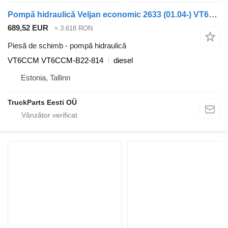
Pompă hidraulică Veljan economic 2633 (01.04-) VT6CCM pentru maşina de gunoi Mercedes-Benz Econic (1998-2014)
689,52 EUR
≈ 3.618 RON
Piesă de schimb - pompă hidraulică
VT6CCM VT6CCM-B22-814
diesel
Estonia, Tallinn
TruckParts Eesti OÜ