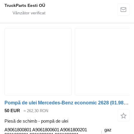
TruckParts Eesti OÜ
Pompă de ulei Mercedes-Benz economic 2628 (01.98-) A9061800801 pentru maşina de gunoi Mercedes-Benz Econic (1998-2014)
50 EUR
≈ 262,30 RON
Piesă de schimb - pompă de ulei
A9061800801 A9061800601 A9061800201
gaz