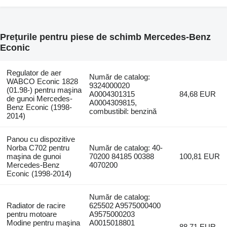
Prețurile pentru piese de schimb Mercedes-Benz
Econic
Regulator de aer
Număr de catalog:
WABCO Econic 1828
9324000020
(01.98-) pentru maşina
A0004301315
84,68 EUR
de gunoi Mercedes-
A0004309815,
Benz Econic (1998-
combustibil: benzină
2014)
Panou cu dispozitive
Norba C702 pentru
Număr de catalog: 40-
maşina de gunoi
70200 84185 00388
100,81 EUR
Mercedes-Benz
4070200
Econic (1998-2014)
Număr de catalog:
Radiator de racire
625502 A9575000400
pentru motoare
A9575000203
Modine pentru maşina
A0015018801
88,71 EUR