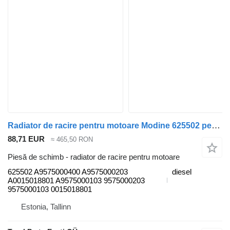
Radiator de racire pentru motoare Modine 625502 pentru maşina de gunoi Mercedes-Benz Econic (1998-2014)
88,71 EUR
≈ 465,50 RON
Piesă de schimb - radiator de racire pentru motoare
625502 A9575000400 A9575000203
diesel
A0015018801 A9575000103 9575000203
9575000103 0015018801
Estonia, Tallinn