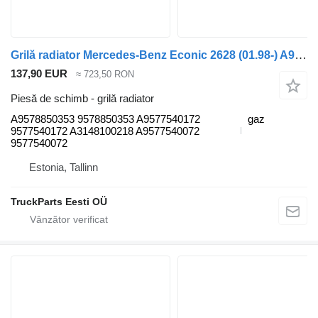
Grilă radiator Mercedes-Benz Econic 2628 (01.98-) A9578850353 pentru maşina de gunoi Mercedes-Benz Econic (1998-2014)
137,90 EUR
≈ 723,50 RON
Piesă de schimb - grilă radiator
A9578850353 9578850353 A9577540172
gaz
9577540172 A3148100218 A9577540072
9577540072
Estonia, Tallinn
TruckParts Eesti OÜ