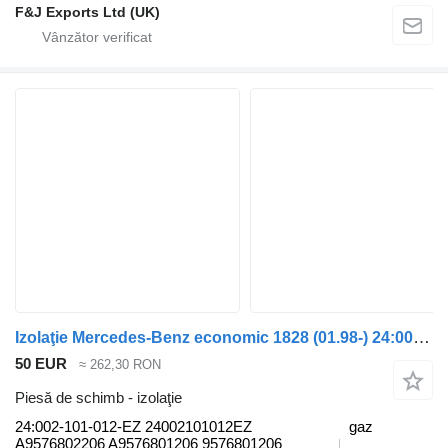
F&J Exports Ltd (UK)
Izolaţie Mercedes-Benz economic 1828 (01.98-) 24:002-101-012-EZ pentru maşina de gunoi Mercedes-Benz Econic (1998-2014)
50 EUR
≈ 262,30 RON
Piesă de schimb - izolaţie
24:002-101-012-EZ 24002101012EZ
gaz
A9576802206 A9576801206 9576801206