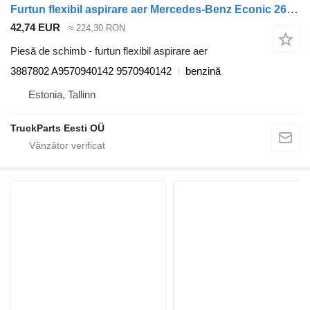
Furtun flexibil aspirare aer Mercedes-Benz Econic 2628 (01.98-) 3887802 pentru maşina de gunoi Mercedes-Benz Econic (1998-2014)
42,74 EUR
≈ 224,30 RON
Piesă de schimb - furtun flexibil aspirare aer
3887802 A9570940142 9570940142
benzină
Estonia, Tallinn
TruckParts Eesti OÜ