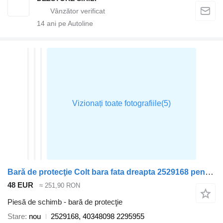
14
ani pe Autoline
Bară de protecţie Colt bara fata dreapta 2529168 pentru cap tractor Scania
48 EUR
≈ 251,90 RON
Piesă de schimb - bară de protecţie
Stare
nou
2529168, 40348098 2295955