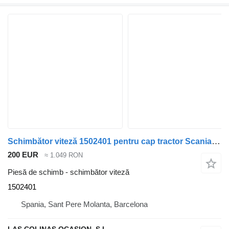
Schimbător viteză 1502401 pentru cap tractor Scania Serie 4 (P/R 164 L)(2001)
200 EUR
≈ 1.049 RON
Piesă de schimb - schimbător viteză
1502401
Spania, Sant Pere Molanta, Barcelona