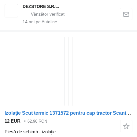
DEZSTORE S.R.L.
14
ani pe Autoline
Izolaţie Scut termic 1371572 pentru cap tractor Scania MODEL R
12 EUR
≈ 62,96 RON
Piesă de schimb - izolaţie