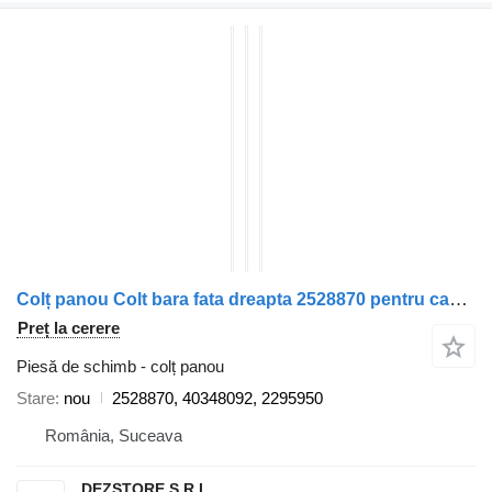
Colț panou Colt bara fata dreapta 2528870 pentru cap tractor Scania
Preț la cerere
Piesă de schimb - colț panou
Stare
nou
2528870, 40348092, 2295950
România, Suceava
DEZSTORE S.R.L.