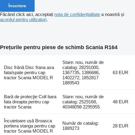
Înscriere
Făcând click aici, acceptați
nota de confidențialitate
a noastră și
acordul pentru utilizatori
.
Prețurile pentru piese de schimb Scania R164
Stare: nou, număr de
Disc frână Disc frana axa
catalog: 28291000,
fata/spate pentru cap
1367735, 1386686,
63 EUR
tractor Scania MODEL R
1402272, 1852817
1889543
Bară de protecţie Colt bara
Stare: nou, număr de
fata dreapta pentru cap
catalog: 2529168,
48 EUR
tractor Scania
40348098 2295955
Încuietoare ușă Broasca
Număr de catalog:
portiera stanga pentru cap
28 EUR
1889273
tractor Scania MODEL R