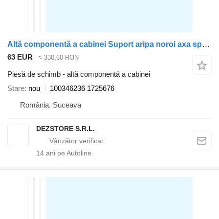
Altă componentă a cabinei Suport aripa noroi axa spate dreapta 100346236 pentru cap tractor Scania MODEL R
63 EUR
≈ 330,60 RON
Piesă de schimb - altă componentă a cabinei
Stare
nou
100346236 1725676
România, Suceava
DEZSTORE S.R.L.
14
ani pe Autoline