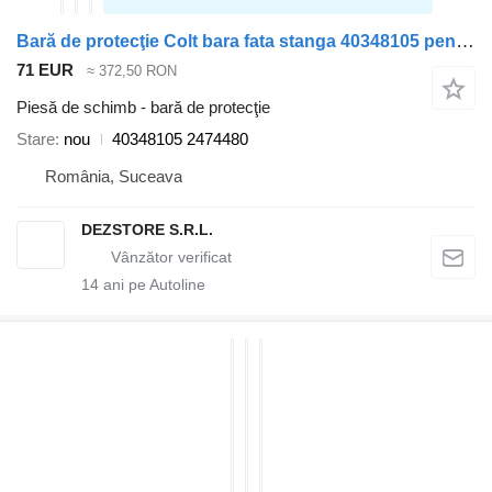
Bară de protecţie Colt bara fata stanga 40348105 pentru cap tractor Scania
71 EUR
≈ 372,50 RON
Piesă de schimb - bară de protecţie
Stare
nou
40348105 2474480
România, Suceava
DEZSTORE S.R.L.
14
ani pe Autoline