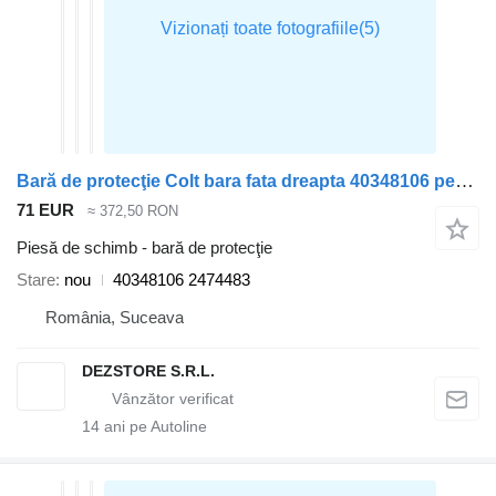
Bară de protecţie Colt bara fata dreapta 40348106 pentru cap tractor Scania
71 EUR
≈ 372,50 RON
Piesă de schimb - bară de protecţie
Stare
nou
40348106 2474483
România, Suceava
DEZSTORE S.R.L.
14
ani pe Autoline