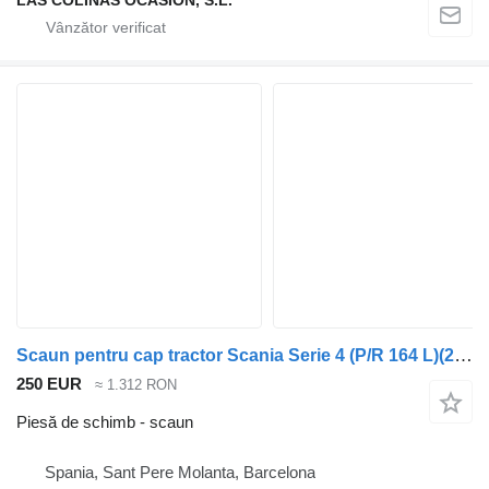
LAS COLINAS OCASION, S.L.
Scaun pentru cap tractor Scania Serie 4 (P/R 164 L)(2001->)
250 EUR
≈ 1.312 RON
Piesă de schimb - scaun
Spania, Sant Pere Molanta, Barcelona