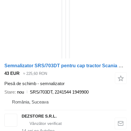
Semnalizator SRS/703DT pentru cap tractor Scania MODEL R
43 EUR
≈ 225,60 RON
Piesă de schimb - semnalizator
Stare
nou
SRS/703DT, 2241544 1949900
România, Suceava
DEZSTORE S.R.L.
14
ani pe Autoline