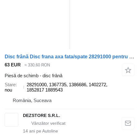
Disc frână Disc frana axa fata/spate 28291000 pentru cap tractor Scania MODEL R
63 EUR
≈ 330,60 RON
Piesă de schimb - disc frână
Stare
28291000, 1367735, 1386686, 1402272,
nou
1852817 1889543
România, Suceava
DEZSTORE S.R.L.
14
ani pe Autoline