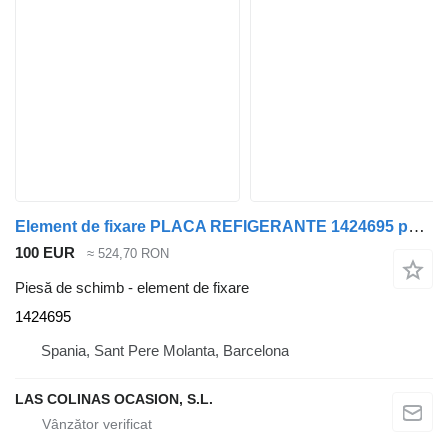
Element de fixare PLACA REFIGERANTE 1424695 pentru cap tractor Scania Serie 4 (P/R 164 L)(2001->)
100 EUR
≈ 524,70 RON
Piesă de schimb - element de fixare
1424695
Spania, Sant Pere Molanta, Barcelona
LAS COLINAS OCASION, S.L.