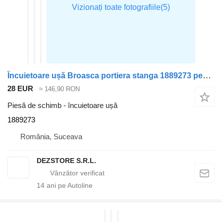
Încuietoare ușă Broasca portiera stanga 1889273 pentru cap tractor Scania MODEL R
28 EUR
≈ 146,90 RON
Piesă de schimb - încuietoare ușă
1889273
România, Suceava
DEZSTORE S.R.L.
14
ani pe Autoline