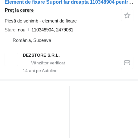
Element de fixare Suport far dreapta 110348904 pentru cap tractor Scania
Preț la cerere
Piesă de schimb - element de fixare
Stare
nou
110348904, 2479061
România, Suceava
DEZSTORE S.R.L.
14
ani pe Autoline