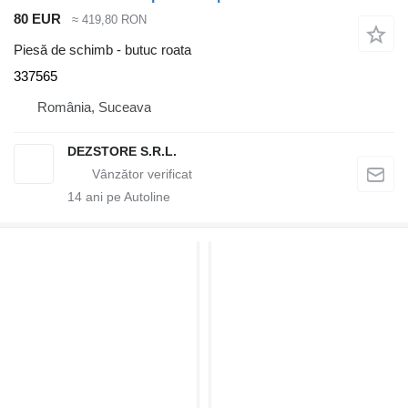
80 EUR
≈ 419,80 RON
Piesă de schimb - butuc roata
337565
România, Suceava
DEZSTORE S.R.L.
14
ani pe Autoline