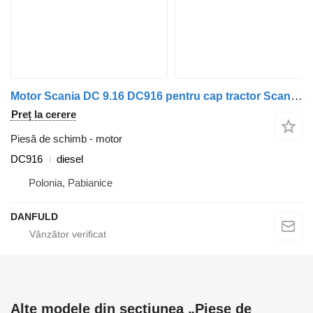
Motor Scania DC 9.16 DC916 pentru cap tractor Scania P, G, R, T, OMNICITY
Preț la cerere
Piesă de schimb - motor
DC916
diesel
Polonia, Pabianice
DANFULD
Alte modele din secțiunea „Piese de