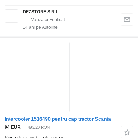
DEZSTORE S.R.L.
14
ani pe Autoline
Intercooler 1516490 pentru cap tractor Scania
94 EUR
≈ 493,20 RON
Piesă de schimb - intercooler