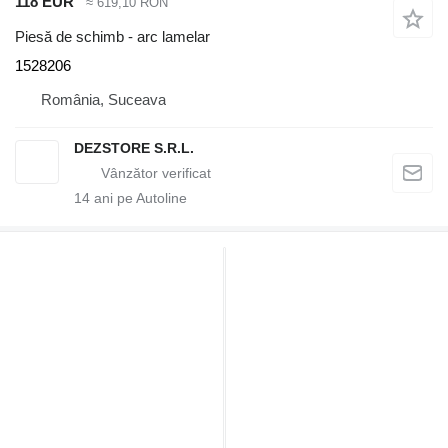
118 EUR
≈ 619,10 RON
Piesă de schimb - arc lamelar
1528206
România, Suceava
DEZSTORE S.R.L.
14
ani pe Autoline