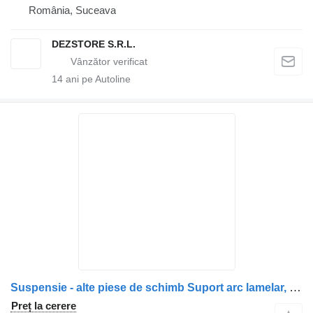
România, Suceava
DEZSTORE S.R.L.
14
ani pe Autoline
Suspensie - alte piese de schimb Suport arc lamelar, axă față stânga 2401729 pentru cap tractor Scania R-Series
Preț la cerere