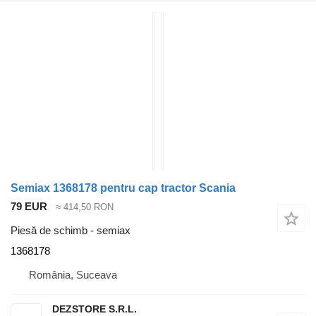
Semiax 1368178 pentru cap tractor Scania
79 EUR
≈ 414,50 RON
Piesă de schimb - semiax
1368178
România, Suceava
DEZSTORE S.R.L.