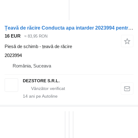
Țeavă de răcire Conducta apa intarder 2023994 pentru cap tractor Scania R
16 EUR
≈ 83,95 RON
Piesă de schimb - țeavă de răcire
2023994
România, Suceava
DEZSTORE S.R.L.
14
ani pe Autoline