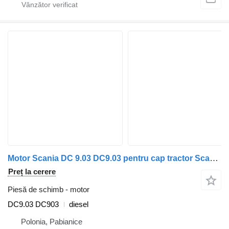
Motor Scania DC 9.03 DC9.03 pentru cap tractor Scania F94, G230, K94, L94, N94, OmniCity, P, R, Series – D230, T94
Preț la cerere
Piesă de schimb - motor
DC9.03 DC903
diesel
Polonia, Pabianice