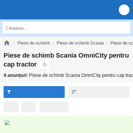
Piese de schimb
Piese de schimb Scania
Piese de s
Piese de schimb Scania OmniCity pentru
cap tractor
4 anunțuri:
Piese de schimb Scania OmniCity pentru cap trac