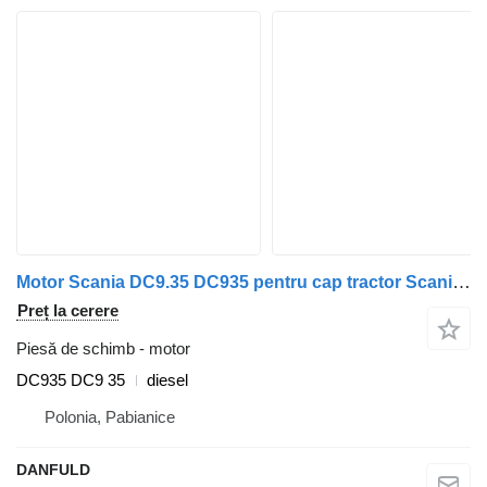
Motor Scania DC9.35 DC935 pentru cap tractor Scania OmniCity, P230, R230, Series – G230, T230
Preț la cerere
Piesă de schimb - motor
DC935 DC9 35
diesel
Polonia, Pabianice
DANFULD