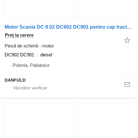
Motor Scania DC 9.02 DC902 DC901 pentru cap tractor Scania F94, G230, K94, L94, N94, OmniCity, P, R, Series – D230, T94
Preț la cerere
Piesă de schimb - motor
DC902 DC901
diesel
Polonia, Pabianice
DANFULD