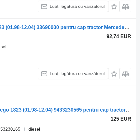
Luați legătura cu vânzătorul
Arc lamelar Mercedes-Benz Atego 1823 (01.98-12.04) 33690000 pentru cap tractor Mercedes-Benz Atego, Atego 2, Atego 3 (1996-)
92,74 EUR
esel
Luați legătura cu vânzătorul
Bara stabilizatoare Mercedes-Benz Atego 1823 (01.98-12.04) 9433230565 pentru cap tractor Mercedes-Benz Atego, Atego 2, Atego 3 (1996-)
125 EUR
753230165
diesel