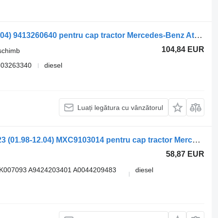
Mercedes-Benz Atego 1823 (01.98-12.04) 9413260640 pentru cap tractor Mercedes-Benz Atego, Atego 2, Atego 3 (1996-)
104,84 EUR
 schimb
603263340
diesel
Luați legătura cu vânzătorul
Etrier frana Mercedes-Benz Atego 1823 (01.98-12.04) MXC9103014 pentru cap tractor Mercedes-Benz Atego, Atego 2, Atego 3 (1996-)
58,87 EUR
K007093 A9424203401 A0044209483
diesel