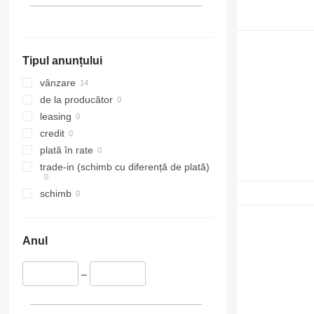
Unimog
Actros 2545
Atego 1523
V-Class
Actros 2551
Atego 1524
Vario
Actros 2651
Atego 1823
Tipul anunțului
Vito
Actros 3241
Atego 1828
Vario 815
Actros 4143
vânzare
de la producător
leasing
credit
plată în rate
trade-in (schimb cu diferență de plată)
schimb
Anul
–