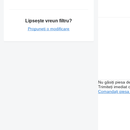
Lipsește vreun filtru?
Propuneți o modificare
Nu găsiți piesa 
Trimiteți imediat 
Comandați piesa