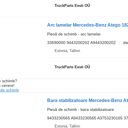
TruckParts Eesti OÜ
Piesă de schimb - arc lamelar
33690000 9443200202 A9443200202
di
Estonia, Tallinn
TruckParts Eesti OÜ
de schimb?
o cerere!
 de schimb
Piesă de schimb - bara stabilizatoare
9433230565 A9433230565 A3753230165 3
Estonia, Tallinn