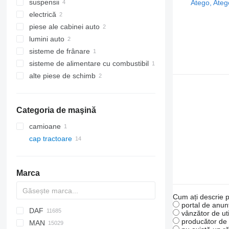
suspensii
electrică
arcuri lamelare
piese ale cabinei auto
bare stabilizatoare
panouri cu dispozitive
lumini auto
suspensii - alte piese de schimb
telecomenzi reglare suspensii
pompe de ridicare a cabinei
sisteme de frânare
colț panouri
faruri
sisteme de alimentare cu combustibil
etriere frana
alte piese de schimb
carcasele filtru aer
kit de reparatie
Categoria de maşină
camioane
cap tractoare
Marca
Cum ați descrie p
portal de anunț
DAF
Q-series
X-Series
320
C-series
vânzător de uti
producător de u
MAN
AS
Eagle
Cargo
Cascadia
ZX
Daily
4300
NPR
3DX
PC
D-series
AW