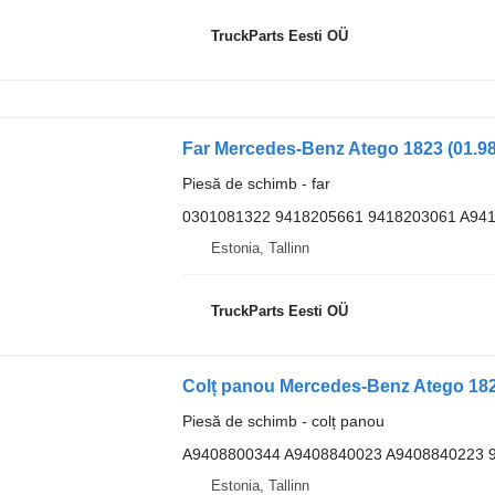
TruckParts Eesti OÜ
Piesă de schimb - far
0301081322 9418205661 9418203061 A94
Estonia, Tallinn
TruckParts Eesti OÜ
Piesă de schimb - colț panou
A9408800344 A9408840023 A9408840223 
Estonia, Tallinn