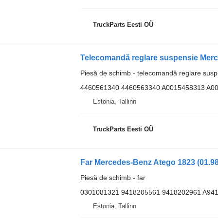
TruckParts Eesti OÜ
Piesă de schimb - telecomandă reglare susp
4460561340 4460563340 A0015458313 A0
Estonia, Tallinn
TruckParts Eesti OÜ
Piesă de schimb - far
0301081321 9418205561 9418202961 A94
Estonia, Tallinn