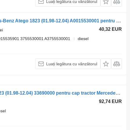
Luați legătura cu vânzătorul
Pompă de ridicare a cabinei Mercedes-Benz Atego 1823 (01.98-12.04) A0015530001 pentru cap tractor Mercedes-Benz Atego, Atego 2, Atego 3 (1996-)
40,32 EUR
ei
015535901 3755530001 A3755530001
diesel
Luați legătura cu vânzătorul
Arc lamelar Mercedes-Benz Atego 1823 (01.98-12.04) 33690000 pentru cap tractor Mercedes-Benz Atego, Atego 2, Atego 3 (1996-)
92,74 EUR
esel