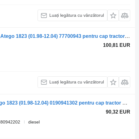
Luați legătura cu vânzătorul
Panou cu dispozitive Mercedes-Benz Atego 1823 (01.98-12.04) 77700943 pentru cap tractor Mercedes-Benz Atego, Atego 2, Atego 3 (1996-)
100,81 EUR
Luați legătura cu vânzătorul
Carcasa filtru aer Mercedes-Benz Atego 1823 (01.98-12.04) 0190941302 pentru cap tractor Mercedes-Benz Atego, Atego 2, Atego 3 (1996-)
90,32 EUR
180942202
diesel