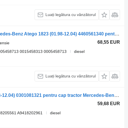
Luați legătura cu vânzătorul
Telecomandă reglare suspensie Mercedes-Benz Atego 1823 (01.98-12.04) 4460561340 pentru cap tractor Mercedes-Benz Atego, Atego 2, Atego 3 (1996-)
68,55 EUR
ensie
005458713 0015458313 0005458713
diesel
Luați legătura cu vânzătorul
Far Mercedes-Benz Atego 1823 (01.98-12.04) 0301081321 pentru cap tractor Mercedes-Benz Atego, Atego 2, Atego 3 (1996-)
59,68 EUR
18205561 A9418202961
diesel