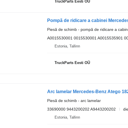
TruckParts Eesti OÜ
Piesă de schimb - pompă de ridicare a cabin
A0015530001 0015530001 A0015535901 0
Estonia, Tallinn
TruckParts Eesti OÜ
Piesă de schimb - arc lamelar
33690000 9443200202 A9443200202
di
Estonia, Tallinn