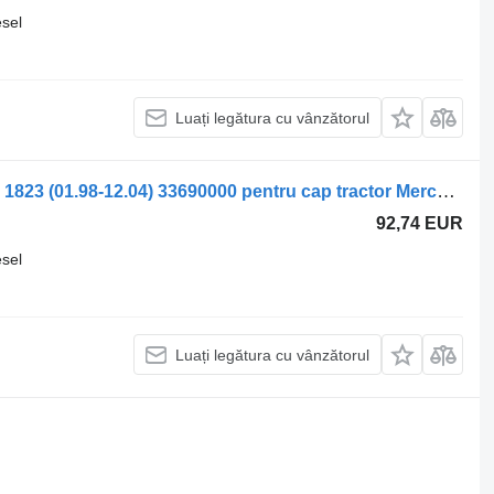
esel
Luați legătura cu vânzătorul
Kit de reparare Mercedes-Benz Atego 1823 (01.98-12.04) 33690000 pentru cap tractor Mercedes-Benz Atego, Atego 2, Atego 3 (1996-)
92,74 EUR
esel
Luați legătura cu vânzătorul