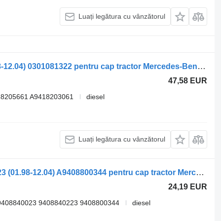
Luați legătura cu vânzătorul
Far Mercedes-Benz Atego 1823 (01.98-12.04) 0301081322 pentru cap tractor Mercedes-Benz Atego, Atego 2, Atego 3 (1996-)
47,58 EUR
18205661 A9418203061
diesel
Luați legătura cu vânzătorul
Colț panou Mercedes-Benz Atego 1823 (01.98-12.04) A9408800344 pentru cap tractor Mercedes-Benz Atego, Atego 2, Atego 3 (1996-)
24,19 EUR
9408840023 9408840223 9408800344
diesel