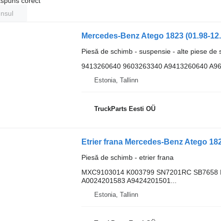
ăspuns corect
unsul
Piesă de schimb - suspensie - alte piese de
9413260640 9603263340 A9413260640 A9
Estonia, Tallinn
TruckParts Eesti OÜ
Piesă de schimb - etrier frana
MXC9103014 K003799 SN7201RC SB7658 
A0024201583 A9424201501...
Estonia, Tallinn