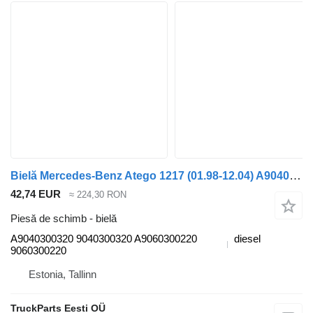
Bielă Mercedes-Benz Atego 1217 (01.98-12.04) A9040300320 pentru cap tractor Mercedes-Benz Atego, Atego 2, Atego 3 (1996-)
42,74 EUR
≈ 224,30 RON
Piesă de schimb - bielă
A9040300320 9040300320 A9060300220
diesel
9060300220
Estonia, Tallinn
TruckParts Eesti OÜ