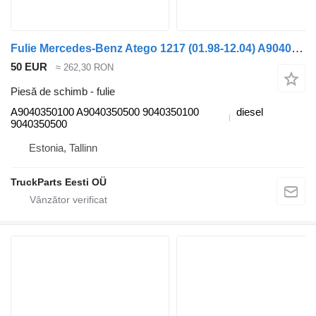
Fulie Mercedes-Benz Atego 1217 (01.98-12.04) A9040350100 pentru cap tractor Mercedes-Benz Atego, Atego 2, Atego 3 (1996-)
50 EUR
≈ 262,30 RON
Piesă de schimb - fulie
A9040350100 A9040350500 9040350100
diesel
9040350500
Estonia, Tallinn
TruckParts Eesti OÜ