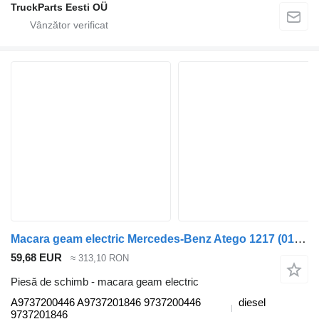
TruckParts Eesti OÜ
Macara geam electric Mercedes-Benz Atego 1217 (01.98-12.04) A9737200446 pentru cap tractor Mercedes-Benz Atego, Atego 2, Atego 3 (1996-)
59,68 EUR
≈ 313,10 RON
Piesă de schimb - macara geam electric
A9737200446 A9737201846 9737200446
diesel
9737201846