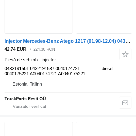
Injector Mercedes-Benz Atego 1217 (01.98-12.04) 0432191501 pentru cap tractor Mercedes-Benz Atego, Atego 2, Atego 3 (1996-)
42,74 EUR
≈ 224,30 RON
Piesă de schimb - injector
0432191501 0432191587 0040174721
diesel
0040175221 A0040174721 A0040175221
Estonia, Tallinn
TruckParts Eesti OÜ