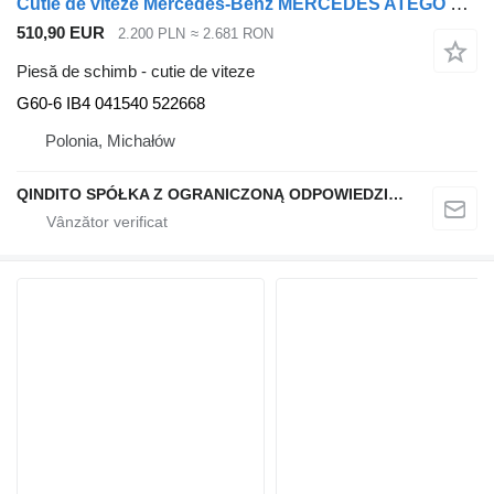
Cutie de viteze Mercedes-Benz MERCEDES ATEGO VARIO 815 817 818 1217 G60-6 G606 pentru cap tractor
510,90 EUR
2.200 PLN
≈ 2.681 RON
Piesă de schimb - cutie de viteze
G60-6 IB4 041540 522668
Polonia, Michałów
QINDITO SPÓŁKA Z OGRANICZONĄ ODPOWIEDZIALNOŚCIĄ