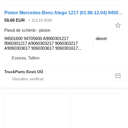
Piston Mercedes-Benz Atego 1217 (01.98-12.04) 94501600 pentru cap tractor Mercedes-Benz Atego, Atego 2, Atego 3 (1996-)
59,68 EUR
≈ 313,10 RON
Piesă de schimb - piston
94501600 94705600 A9060301217
diesel
9060301217 A9060303217 9060303217
A9060303617 9060303617 9060301617...
Estonia, Tallinn
TruckParts Eesti OÜ