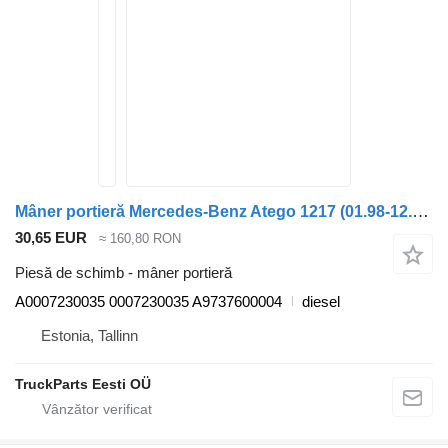
Mâner portieră Mercedes-Benz Atego 1217 (01.98-12.04) A0007230035 pentru cap tractor Mercedes-Benz Atego, Atego 2, Atego 3 (1996-)
30,65 EUR
≈ 160,80 RON
Piesă de schimb - mâner portieră
A0007230035 0007230035 A9737600004
diesel
Estonia, Tallinn
TruckParts Eesti OÜ