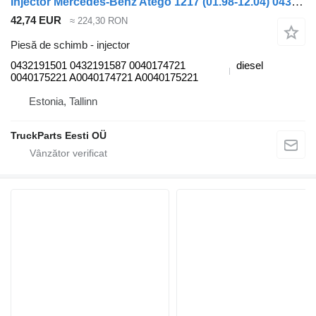
Injector Mercedes-Benz Atego 1217 (01.98-12.04) 0432191501 pentru cap tractor Mercedes-Benz Atego, Atego 2, Atego 3 (1996-)
42,74 EUR
≈ 224,30 RON
Piesă de schimb - injector
0432191501 0432191587 0040174721
diesel
0040175221 A0040174721 A0040175221
Estonia, Tallinn
TruckParts Eesti OÜ