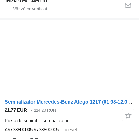
TruckParts Eesti OÜ
Semnalizator Mercedes-Benz Atego 1217 (01.98-12.04) A9738800005 pentru cap tractor Mercedes-Benz Atego, Atego 2, Atego 3 (1996-)
21,77 EUR
≈ 114,20 RON
Piesă de schimb - semnalizator
A9738800005 9738800005
diesel