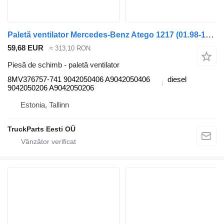
Paletă ventilator Mercedes-Benz Atego 1217 (01.98-12.04) 8MV376757-741 pentru cap tractor Mercedes-Benz Atego, Atego 2, Atego 3 (1996-)
59,68 EUR
≈ 313,10 RON
Piesă de schimb - paletă ventilator
8MV376757-741 9042050406 A9042050406
diesel
9042050206 A9042050206
Estonia, Tallinn
TruckParts Eesti OÜ