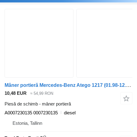
Mâner portieră Mercedes-Benz Atego 1217 (01.98-12.04) A0007230135 pentru cap tractor Mercedes-Benz Atego, Atego 2, Atego 3 (1996-)
10,48 EUR
≈ 54,99 RON
Piesă de schimb - mâner portieră
A0007230135 0007230135
diesel
Estonia, Tallinn