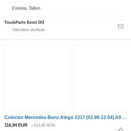
Estonia, Tallinn
TruckParts Eesti OÜ
Colector Mercedes-Benz Atego 1217 (01.98-12.04) A9041420201 pentru cap tractor Mercedes-Benz Atego, Atego 2, Atego 3 (1996-)
116,94 EUR
≈ 613,60 RON