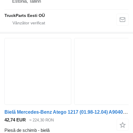
Estonia, Tallinn
TruckParts Eesti OÜ
Bielă Mercedes-Benz Atego 1217 (01.98-12.04) A9040300320 pentru cap tractor Mercedes-Benz Atego, Atego 2, Atego 3 (1996-)
42,74 EUR
≈ 224,30 RON
Piesă de schimb - bielă