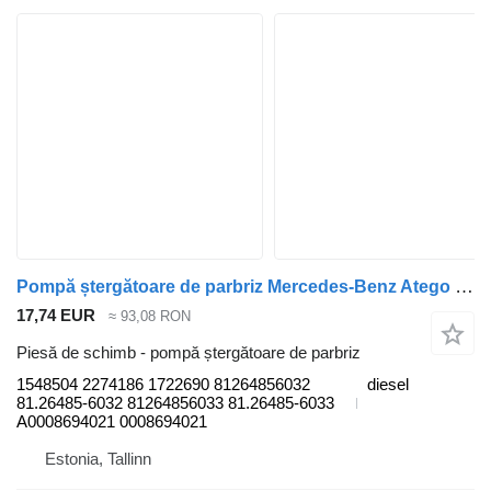
Pompă ștergătoare de parbriz Mercedes-Benz Atego 1217 (01.98-12.04) 1548504 pentru cap tractor Mercedes-Benz Atego, Atego 2, Atego 3 (1996-)
17,74 EUR
≈ 93,08 RON
Piesă de schimb - pompă ștergătoare de parbriz
1548504 2274186 1722690 81264856032
diesel
81.26485-6032 81264856033 81.26485-6033
A0008694021 0008694021
Estonia, Tallinn