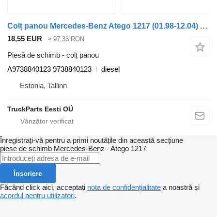
Colț panou Mercedes-Benz Atego 1217 (01.98-12.04) A9738840123 pentru cap tractor Mercedes-Benz Atego, Atego 2, Atego 3 (1996-)
18,55 EUR
≈ 97,33 RON
Piesă de schimb - colț panou
A9738840123 9738840123
diesel
Estonia, Tallinn
TruckParts Eesti OÜ
Înregistrați-vă pentru a primi noutățile din această secțiune
piese de schimb
Mercedes-Benz - Atego 1217
Înscriere
Făcând click aici, acceptați
nota de confidențialitate
a noastră și
acordul pentru utilizatori
.