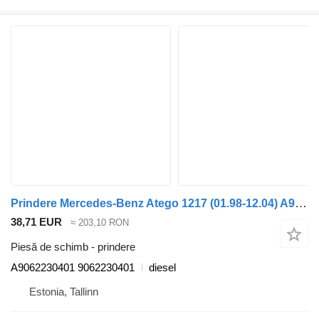
Prindere Mercedes-Benz Atego 1217 (01.98-12.04) A9062230401 pentru cap tractor Mercedes-Benz Atego, Atego 2, Atego 3 (1996-)
38,71 EUR
≈ 203,10 RON
Piesă de schimb - prindere
A9062230401 9062230401
diesel
Estonia, Tallinn