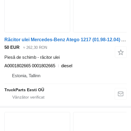
Răcitor ulei Mercedes-Benz Atego 1217 (01.98-12.04) A0001802665 pentru cap tractor Mercedes-Benz Atego, Atego 2, Atego 3 (1996-)
50 EUR
≈ 262,30 RON
Piesă de schimb - răcitor ulei
A0001802665 0001802665
diesel
Estonia, Tallinn
TruckParts Eesti OÜ