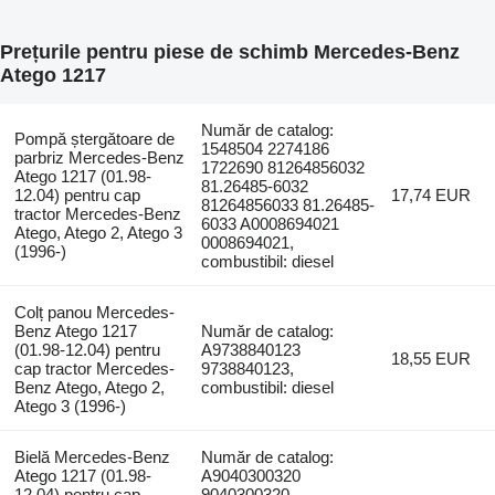
Prețurile pentru piese de schimb Mercedes-Benz
Atego 1217
Număr de catalog:
Pompă ștergătoare de
1548504 2274186
parbriz Mercedes-Benz
1722690 81264856032
Atego 1217 (01.98-
81.26485-6032
12.04) pentru cap
17,74 EUR
81264856033 81.26485-
tractor Mercedes-Benz
6033 A0008694021
Atego, Atego 2, Atego 3
0008694021,
(1996-)
combustibil: diesel
Colț panou Mercedes-
Benz Atego 1217
Număr de catalog:
(01.98-12.04) pentru
A9738840123
18,55 EUR
cap tractor Mercedes-
9738840123,
Benz Atego, Atego 2,
combustibil: diesel
Atego 3 (1996-)
Bielă Mercedes-Benz
Număr de catalog:
Atego 1217 (01.98-
A9040300320
12.04) pentru cap
9040300320