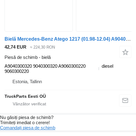
Bielă Mercedes-Benz Atego 1217 (01.98-12.04) A9040300320 pentru cap tractor Mercedes-Benz Atego, Atego 2, Atego 3 (1996-)
42,74 EUR
≈ 224,30 RON
Piesă de schimb - bielă
A9040300320 9040300320 A9060300220
diesel
9060300220
Estonia, Tallinn
TruckParts Eesti OÜ
Nu găsiți piesa de schimb?
Trimiteți imediat o cerere!
Comandați piesa de schimb