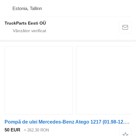
Estonia, Tallinn
TruckParts Eesti OÜ
Pompă de ulei Mercedes-Benz Atego 1217 (01.98-12.04) 9061800801 pentru cap tractor Mercedes-Benz Atego, Atego 2, Atego 3 (1996-)
50 EUR
≈ 262,30 RON