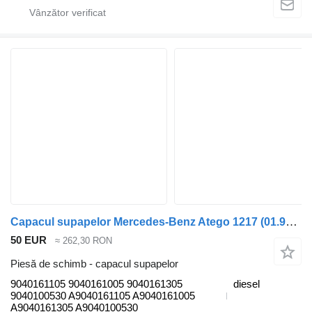
Capacul supapelor Mercedes-Benz Atego 1217 (01.98-12.04) 9040161105 pentru cap tractor Mercedes-Benz Atego, Atego 2, Atego 3 (1996-)
50 EUR
≈ 262,30 RON
Piesă de schimb - capacul supapelor
9040161105 9040161005 9040161305
diesel
9040100530 A9040161105 A9040161005
A9040161305 A9040100530