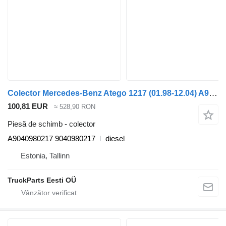
Colector Mercedes-Benz Atego 1217 (01.98-12.04) A9040980217 pentru cap tractor Mercedes-Benz Atego, Atego 2, Atego 3 (1996-)
100,81 EUR
≈ 528,90 RON
Piesă de schimb - colector
A9040980217 9040980217
diesel
Estonia, Tallinn
TruckParts Eesti OÜ