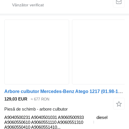
Arbore culbutor Mercedes-Benz Atego 1217 (01.98-12.04) A9040500231 pentru cap tractor Mercedes-Benz Atego, Atego 2, Atego 3 (1996-)
129,03 EUR
≈ 677 RON
Piesă de schimb - arbore culbutor
A9040500231 A9040501031 A9060500933
diesel
A9060550610 A9060551110 A9060551310
A9060550410 A9060551410...