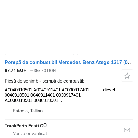
Pompă de combustibil Mercedes-Benz Atego 1217 (01.98-12.04) A0040910501 pentru cap tractor Mercedes-Benz Atego, Atego 2, Atego 3 (1996-)
67,74 EUR
≈ 355,40 RON
Piesă de schimb - pompă de combustibil
A0040910501 A0040911401 A0030917401
diesel
0040910501 0040911401 0030917401
A0030919901 0030919901...
Estonia, Tallinn
TruckParts Eesti OÜ