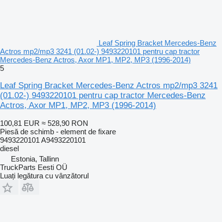
Leaf Spring Bracket Mercedes-Benz
Actros mp2/mp3 3241 (01.02-) 9493220101 pentru cap tractor
Mercedes-Benz Actros, Axor MP1, MP2, MP3 (1996-2014)
5
Leaf Spring Bracket Mercedes-Benz Actros mp2/mp3 3241
(01.02-) 9493220101 pentru cap tractor Mercedes-Benz
Actros, Axor MP1, MP2, MP3 (1996-2014)
100,81 EUR
≈ 528,90 RON
Piesă de schimb - element de fixare
9493220101 A9493220101
diesel
Estonia, Tallinn
TruckParts Eesti OÜ
Luați legătura cu vânzătorul