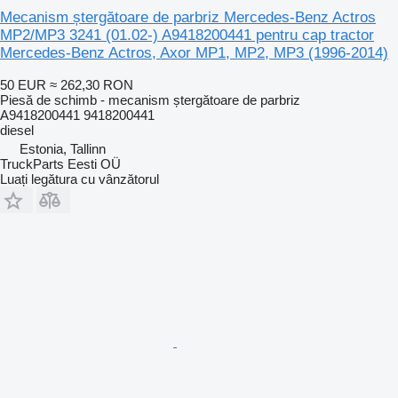
Mecanism ștergătoare de parbriz Mercedes-Benz Actros
MP2/MP3 3241 (01.02-) A9418200441 pentru cap tractor
Mercedes-Benz Actros, Axor MP1, MP2, MP3 (1996-2014)
50 EUR
≈ 262,30 RON
Piesă de schimb - mecanism ștergătoare de parbriz
A9418200441 9418200441
diesel
Estonia, Tallinn
TruckParts Eesti OÜ
Luați legătura cu vânzătorul