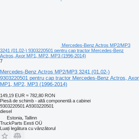
Mercedes-Benz Actros MP2/MP3
3241 (01.02-) 9303220501 pentru cap tractor Mercedes-Benz
Actros, Axor MP1, MP2, MP3 (1996-2014)
7
Mercedes-Benz Actros MP2/MP3 3241 (01.02-)
9303220501 pentru cap tractor Mercedes-Benz Actros, Axor
MP1, MP2, MP3 (1996-2014)
149,19 EUR
≈ 782,80 RON
Piesă de schimb - altă componentă a cabinei
9303220501 A9303220501
diesel
Estonia, Tallinn
TruckParts Eesti OÜ
Luați legătura cu vânzătorul