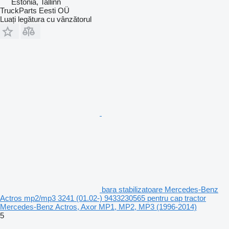
Estonia, Tallinn
TruckParts Eesti OÜ
Luați legătura cu vânzătorul
bara stabilizatoare Mercedes-Benz
Actros mp2/mp3 3241 (01.02-) 9433230565 pentru cap tractor
Mercedes-Benz Actros, Axor MP1, MP2, MP3 (1996-2014)
5