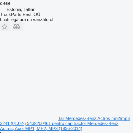
diesel
Estonia, Tallinn
TruckParts Eesti OÜ
Luați legătura cu vânzătorul
far Mercedes-Benz Actros mp2/mp3
3241 (01.02-) 9438200461 pentru cap tractor Mercedes-Benz
Actros, Axor MP1, MP2, MP3 (1996-2014)