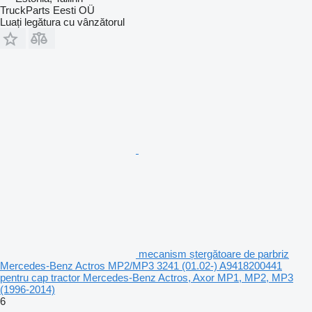
TruckParts Eesti OÜ
Luați legătura cu vânzătorul
mecanism ștergătoare de parbriz
Mercedes-Benz Actros MP2/MP3 3241 (01.02-) A9418200441
pentru cap tractor Mercedes-Benz Actros, Axor MP1, MP2, MP3
(1996-2014)
6