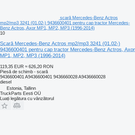
scară Mercedes-Benz Actros
mp2/mp3 3241 (01.02-) 9436600401 pentru cap tractor Mercedes-
Benz Actros, Axor MP1, MP2, MP3 (1996-2014)
10
Scară Mercedes-Benz Actros mp2/mp3 3241 (01.02-)
9436600401 pentru cap tractor Mercedes-Benz Actros, Axor
MP1, MP2, MP3 (1996-2014)
119,35 EUR
≈ 626,20 RON
Piesă de schimb - scară
9436600401 A9436600401 9436660028 A9436660028
diesel
Estonia, Tallinn
TruckParts Eesti OÜ
Luați legătura cu vânzătorul