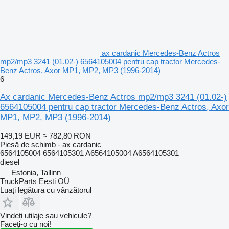
ax cardanic Mercedes-Benz Actros
mp2/mp3 3241 (01.02-) 6564105004 pentru cap tractor Mercedes-
Benz Actros, Axor MP1, MP2, MP3 (1996-2014)
6
Ax cardanic Mercedes-Benz Actros mp2/mp3 3241 (01.02-)
6564105004 pentru cap tractor Mercedes-Benz Actros, Axor
MP1, MP2, MP3 (1996-2014)
149,19 EUR
≈ 782,80 RON
Piesă de schimb - ax cardanic
6564105004 6564105301 A6564105004 A6564105301
diesel
Estonia, Tallinn
TruckParts Eesti OÜ
Luați legătura cu vânzătorul
Vindeți utilaje sau vehicule?
Faceți-o cu noi!