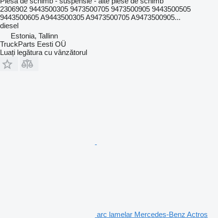
Piesă de schimb - suspensie - alte piese de schimb
2306902 9443500305 9473500705 9473500905 9443500505
9443500605 A9443500305 A9473500705 A9473500905...
diesel
Estonia, Tallinn
TruckParts Eesti OÜ
Luați legătura cu vânzătorul
arc lamelar Mercedes-Benz Actros