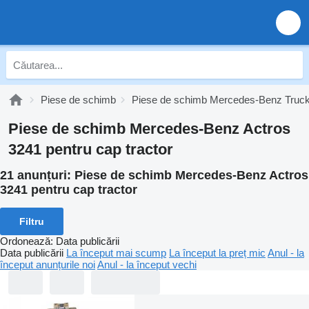
Piese de schimb
Piese de schimb Mercedes-Benz Truc
Piese de schimb Mercedes-Benz Actros
3241 pentru cap tractor
21 anunțuri:
Piese de schimb Mercedes-Benz Actros
3241 pentru cap tractor
Filtru
Ordonează
:
Data publicării
Data publicării
La început mai scump
La început la preț mic
Anul - la
început anunțurile noi
Anul - la început vechi