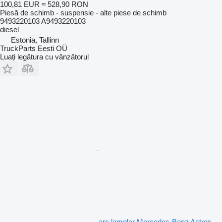
100,81 EUR
≈ 528,90 RON
Piesă de schimb - suspensie - alte piese de schimb
9493220103 A9493220103
diesel
Estonia, Tallinn
TruckParts Eesti OÜ
Luați legătura cu vânzătorul
arc lamelar Mercedes-Benz Actros