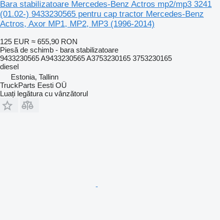
Bara stabilizatoare Mercedes-Benz Actros mp2/mp3 3241
(01.02-) 9433230565 pentru cap tractor Mercedes-Benz
Actros, Axor MP1, MP2, MP3 (1996-2014)
125 EUR
≈ 655,90 RON
Piesă de schimb - bara stabilizatoare
9433230565 A9433230565 A3753230165 3753230165
diesel
Estonia, Tallinn
TruckParts Eesti OÜ
Luați legătura cu vânzătorul