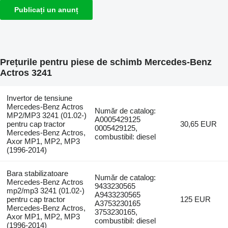
Publicați un anunț
Prețurile pentru piese de schimb Mercedes-Benz
Actros 3241
Invertor de tensiune
Mercedes-Benz Actros
Număr de catalog:
MP2/MP3 3241 (01.02-)
A0005429125
pentru cap tractor
30,65 EUR
0005429125,
Mercedes-Benz Actros,
combustibil: diesel
Axor MP1, MP2, MP3
(1996-2014)
Bara stabilizatoare
Număr de catalog:
Mercedes-Benz Actros
9433230565
mp2/mp3 3241 (01.02-)
A9433230565
pentru cap tractor
125 EUR
A3753230165
Mercedes-Benz Actros,
3753230165,
Axor MP1, MP2, MP3
combustibil: diesel
(1996-2014)