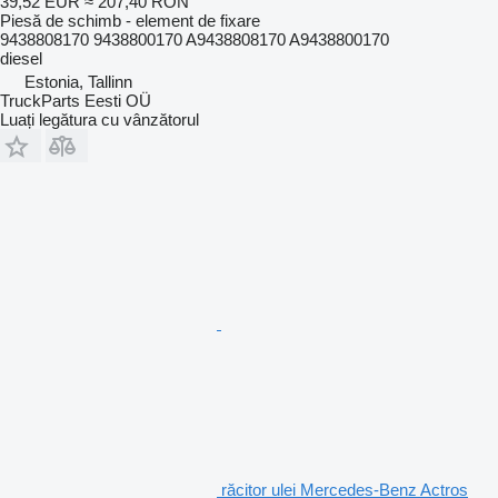
39,52 EUR
≈ 207,40 RON
Piesă de schimb - element de fixare
9438808170 9438800170 A9438808170 A9438800170
diesel
Estonia, Tallinn
TruckParts Eesti OÜ
Luați legătura cu vânzătorul
răcitor ulei Mercedes-Benz Actros