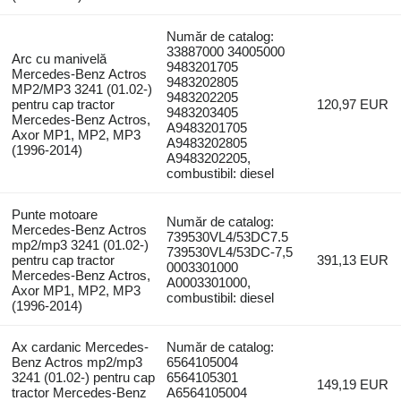
Număr de catalog:
33887000 34005000
Arc cu manivelă
9483201705
Mercedes-Benz Actros
9483202805
MP2/MP3 3241 (01.02-)
9483202205
pentru cap tractor
120,97 EUR
9483203405
Mercedes-Benz Actros,
A9483201705
Axor MP1, MP2, MP3
A9483202805
(1996-2014)
A9483202205,
combustibil: diesel
Punte motoare
Număr de catalog:
Mercedes-Benz Actros
739530VL4/53DC7.5
mp2/mp3 3241 (01.02-)
739530VL4/53DC-7,5
pentru cap tractor
391,13 EUR
0003301000
Mercedes-Benz Actros,
A0003301000,
Axor MP1, MP2, MP3
combustibil: diesel
(1996-2014)
Ax cardanic Mercedes-
Număr de catalog:
Benz Actros mp2/mp3
6564105004
3241 (01.02-) pentru cap
6564105301
149,19 EUR
tractor Mercedes-Benz
A6564105004