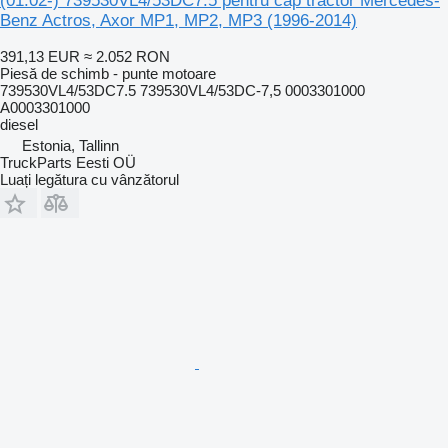
(01.02-) 739530VL4/53DC7.5 pentru cap tractor Mercedes-
Benz Actros, Axor MP1, MP2, MP3 (1996-2014)
391,13 EUR
≈ 2.052 RON
Piesă de schimb - punte motoare
739530VL4/53DC7.5 739530VL4/53DC-7,5 0003301000
A0003301000
diesel
Estonia, Tallinn
TruckParts Eesti OÜ
Luați legătura cu vânzătorul