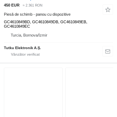
450 EUR
≈ 2.361 RON
Piesă de schimb - panou cu dispozitive
GC4610849BD, GC4610849DB, GC4610849EB,
GC4610849EC
Turcia, Bornova/İzmir
Tutku Elektronik A.Ş.