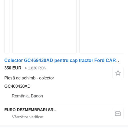
Colector GC469430AD pentru cap tractor Ford CARGO F-MAX FHR6
350 EUR
≈ 1.836 RON
Piesă de schimb - colector
GC469430AD
România, Badon
EURO DEZMEMBRARI SRL