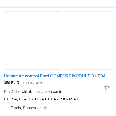
Unitate de control Ford COMFORT MODULE DUE9A pentru cap tractor Ford CARGO
350 EUR
≈ 1.836 RON
Piesă de schimb - unitate de control
DUE9A, EC4615K602AJ, EC46-15K602-AJ
Turcia, Bornova/İzmir