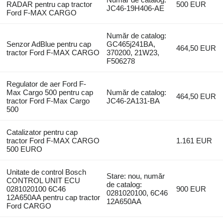
RADAR pentru cap tractor
500 EUR
JC46-19H406-AE
Ford F-MAX CARGO
Număr de catalog:
Senzor AdBlue pentru cap
GC465j241BA,
464,50 EUR
tractor Ford F-MAX CARGO
370200, 21W23,
F506278
Regulator de aer Ford F-
Max Cargo 500 pentru cap
Număr de catalog:
464,50 EUR
tractor Ford F-Max Cargo
JC46-2A131-BA
500
Catalizator pentru cap
tractor Ford F-MAX CARGO
1.161 EUR
500 EURO
Unitate de control Bosch
Stare: nou, număr
CONTROL UNIT ECU
de catalog:
0281020100 6C46
900 EUR
0281020100, 6C46
12A650AA pentru cap tractor
12A650AA
Ford CARGO