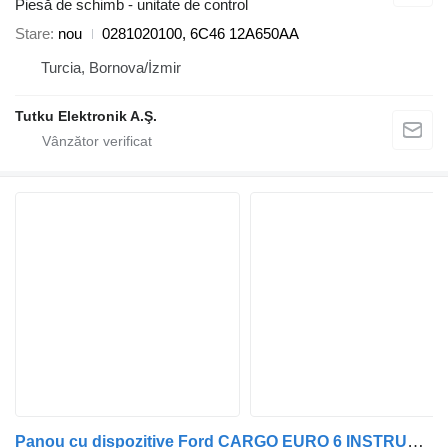
Piesă de schimb - unitate de control
Stare
nou
0281020100, 6C46 12A650AA
Turcia, Bornova/İzmir
Tutku Elektronik A.Ş.
Panou cu dispozitive Ford CARGO EURO 6 INSTRUMENT CLUSTER GC4610849BD pentru cap tractor Ford CARGO EURO 6