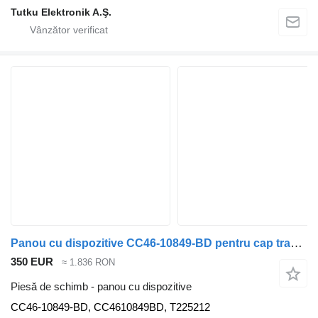
Tutku Elektronik A.Ş.
Panou cu dispozitive CC46-10849-BD pentru cap tractor Ford CARGO (2003)
350 EUR
≈ 1.836 RON
Piesă de schimb - panou cu dispozitive
CC46-10849-BD, CC4610849BD, T225212