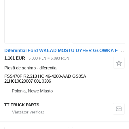
Diferential Ford WKŁAD MOSTU DYFER GŁÓWKA F-MAX 500 CARGO FSS470F R2.313 HC 46-42 pentru cap tractor Ford cargo
1.161 EUR
5.000 PLN
≈ 6.093 RON
Piesă de schimb - diferential
FSS470F R2.313 HC 46-4200-AAD GS05A
21H010020007 00L 0306
Polonia, Nowe Miasto
TT TRUCK PARTS