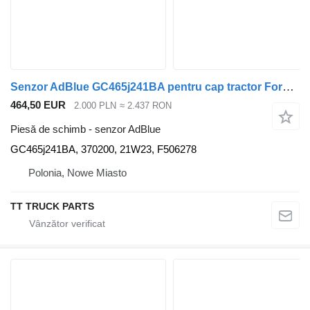
Senzor AdBlue GC465j241BA pentru cap tractor Ford F-MAX CARGO
464,50 EUR
2.000 PLN
≈ 2.437 RON
Piesă de schimb - senzor AdBlue
GC465j241BA, 370200, 21W23, F506278
Polonia, Nowe Miasto
TT TRUCK PARTS