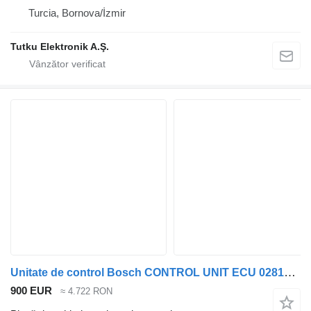
Turcia, Bornova/İzmir
Tutku Elektronik A.Ş.
Unitate de control Bosch CONTROL UNIT ECU 0281020100 6C46 12A650AA pentru cap tractor Ford CARGO
900 EUR
≈ 4.722 RON