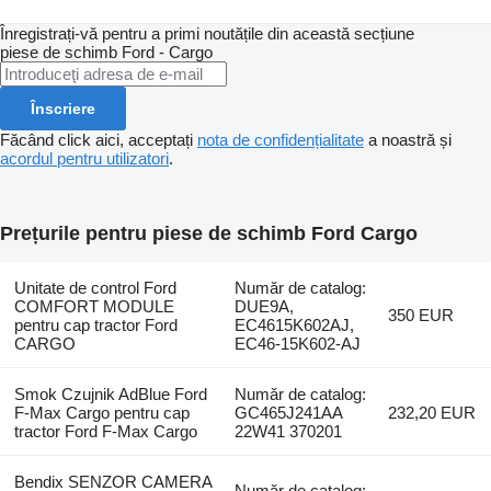
Înregistrați-vă pentru a primi noutățile din această secțiune
piese de schimb
Ford - Cargo
Înscriere
Făcând click aici, acceptați
nota de confidențialitate
a noastră și
acordul pentru utilizatori
.
Prețurile pentru piese de schimb Ford Cargo
Unitate de control Ford
Număr de catalog:
COMFORT MODULE
DUE9A,
350 EUR
pentru cap tractor Ford
EC4615K602AJ,
CARGO
EC46-15K602-AJ
Smok Czujnik AdBlue Ford
Număr de catalog:
F-Max Cargo pentru cap
GC465J241AA
232,20 EUR
tractor Ford F-Max Cargo
22W41 370201
Bendix SENZOR CAMERA
Număr de catalog: