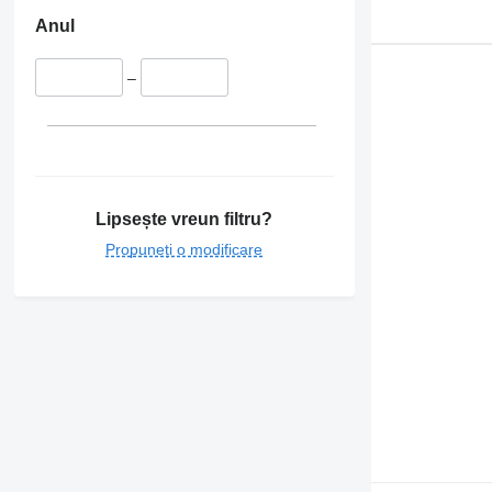
Anul
–
Lipsește vreun filtru?
Propuneți o modificare