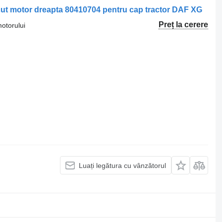
Scut motor dreapta 80410704 pentru cap tractor DAF XG
Preț la cerere
motorului
Luați legătura cu vânzătorul