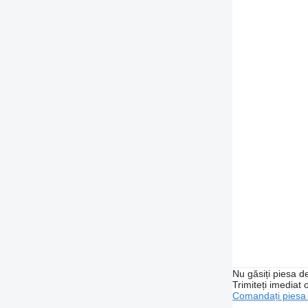
Nu găsiți piesa 
Trimiteți imediat 
Comandați piesa