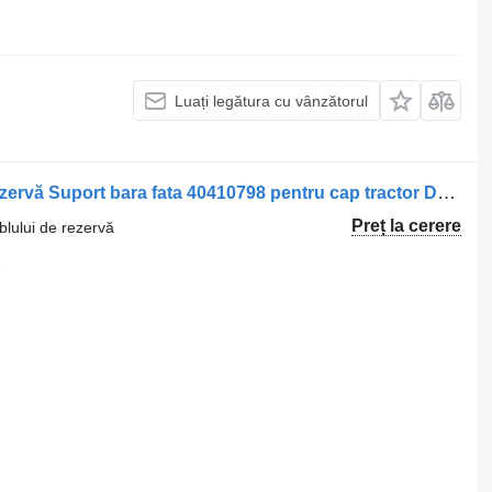
Luați legătura cu vânzătorul
Altă componentă a ansamblului de rezervă Suport bara fata 40410798 pentru cap tractor DAF XG
Preț la cerere
lului de rezervă
1