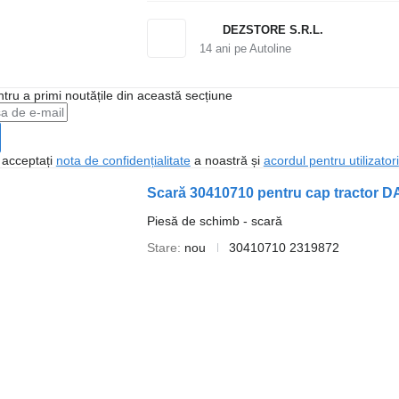
DEZSTORE S.R.L.
14
ani pe Autoline
ntru a primi noutățile din această secțiune
, acceptați
nota de confidențialitate
a noastră și
acordul pentru utilizatori
Scară 30410710 pentru cap tractor 
Piesă de schimb - scară
Stare
nou
30410710 2319872