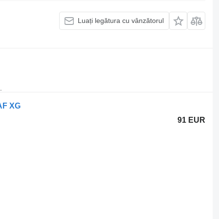
Luați legătura cu vânzătorul
.
DAF XG
91 EUR