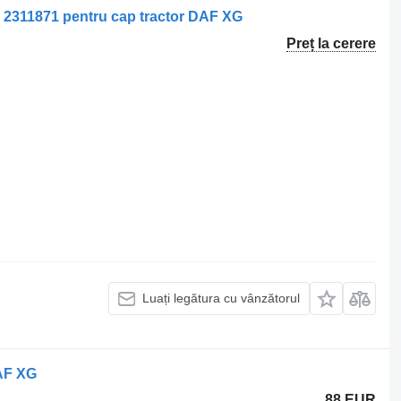
ga 2311871 pentru cap tractor DAF XG
Preț la cerere
7
Luați legătura cu vânzătorul
DAF XG
88 EUR