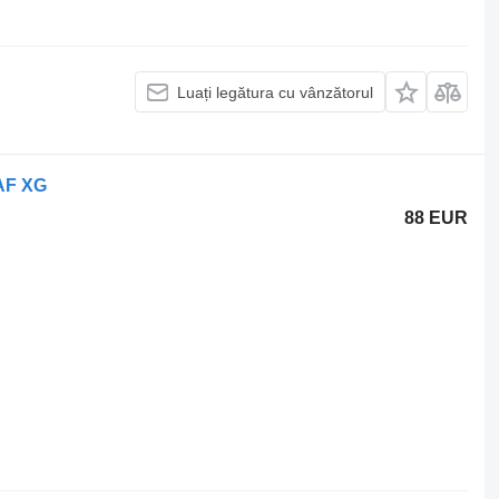
Luați legătura cu vânzătorul
DAF XG
88 EUR