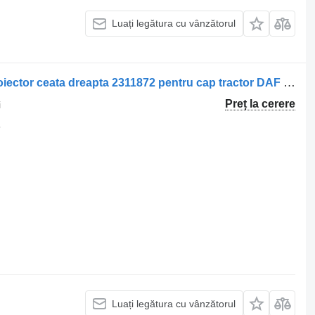
Luați legătura cu vânzătorul
Altă componentă a cabinei Suport proiector ceata dreapta 2311872 pentru cap tractor DAF XG
Preț la cerere
i
8
Luați legătura cu vânzătorul