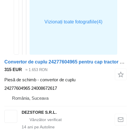
Convertor de cuplu 24277604965 pentru cap tractor BMW X3
315 EUR
≈ 1.653 RON
Piesă de schimb - convertor de cuplu
24277604965 24008672617
România, Suceava
DEZSTORE S.R.L.
14
ani pe Autoline