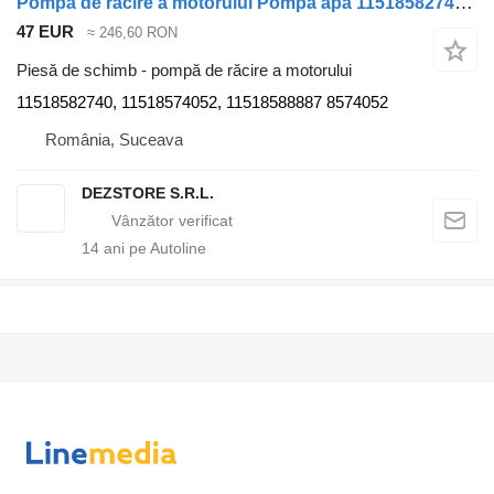
Pompă de răcire a motorului Pompa apa 11518582740 pentru cap tractor BMW X3
47 EUR
≈ 246,60 RON
Piesă de schimb - pompă de răcire a motorului
11518582740, 11518574052, 11518588887 8574052
România, Suceava
DEZSTORE S.R.L.
14
ani pe Autoline