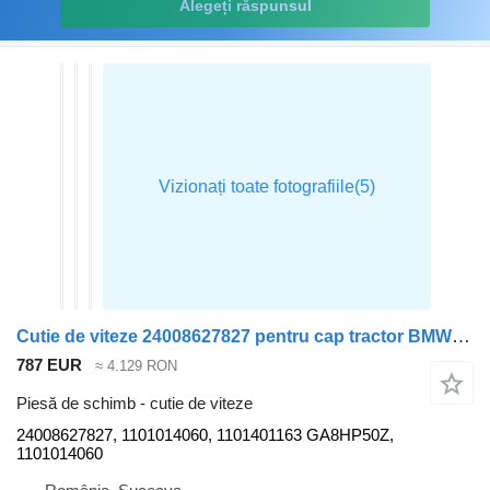
Alegeți răspunsul
Cutie de viteze 24008627827 pentru cap tractor BMW X3
787 EUR
≈ 4.129 RON
Piesă de schimb - cutie de viteze
24008627827, 1101014060, 1101401163 GA8HP50Z,
1101014060