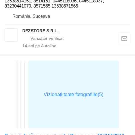
13538514151, 8514151, 0445118036, 0445118037,
83230441070, 8571565 13538571565
România, Suceava
DEZSTORE S.R.L.
14
ani pe Autoline