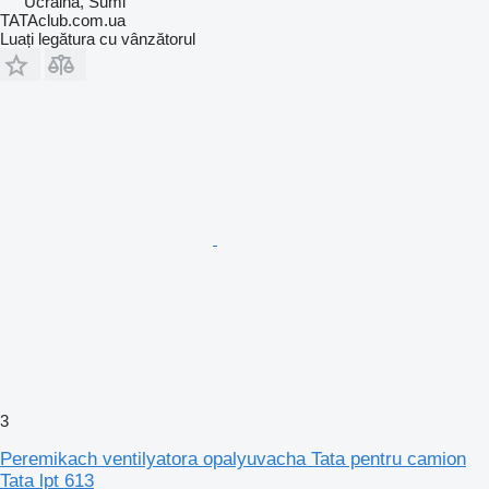
Ucraina, Sumi
TATAclub.com.ua
Luați legătura cu vânzătorul
3
Peremikach ventilyatora opalyuvacha Tata pentru camion
Tata lpt 613