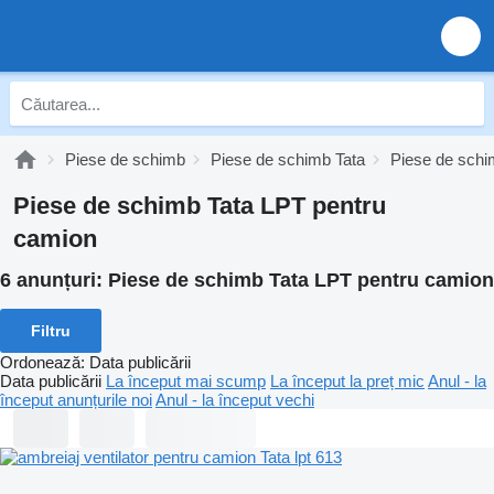
Piese de schimb
Piese de schimb Tata
Piese de schi
Piese de schimb Tata LPT pentru
camion
6 anunțuri:
Piese de schimb Tata LPT pentru camion
Filtru
Ordonează
:
Data publicării
Data publicării
La început mai scump
La început la preț mic
Anul - la
început anunțurile noi
Anul - la început vechi