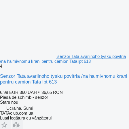
senzor Tata avariinoho tysku povitria
/na halmivnomu krani pentru camion Tata lpt 613
4
Senzor Tata avariinoho tysku povitria /na halmivnomu krani
pentru camion Tata lpt 613
6,98 EUR
360 UAH
≈ 36,65 RON
Piesă de schimb - senzor
Stare
nou
Ucraina, Sumi
TATAclub.com.ua
Luați legătura cu vânzătorul