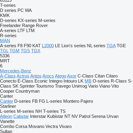
65115
T-series
D series
PC
WA
KMK
D-series
KX-series
M-series
Freelander
Range Rover
A-series
LTF
LTM
R-series
MAN
A-series
F8
F90
KAT
L2000
LE
Lion's series
NL series
TGA
TGE
TGL
TGM
TGS
TGX
5336
MRT
6
Mercedes-Benz
A-Class
Actros
Antos
Arocs
Atego
Axor
C-Class
Citan
Citaro
Conecto
E-Class
Econic
Integro
Intouro
LK
MB
O-series
R-Class
S-
Class
SK
Sprinter
Tourismo
Travego
Unimog
Vario
Viano
Vito
Cooper
Countryman
Canter
Canter
D-series
FB
FG
L-series
Montero
Pajero
Starliner
L-series
M-series
NH
T-series
TS
Atleon
Cabstar
Interstar
Kubistar
NT
NV
Patrol
Serena
Urvan
Vanette
Combo
Corsa
Movano
Vectra
Vivaro
Sultan