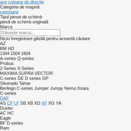
axe
coloane de direcție
Categoria de maşină
camioane
Tipul piesei de schimb
piesă de schimb originală
Marca
Nicio înregistrare găsită pentru această căutare
AZ
BM
HD
1304
1504
1604
A-series
Q-series
Probus
2-Series
X-Series
MAXIMA
SUPRA
VECTOR
C-series
DE
D series
GP
Silverado
Tahoe
Berlingo
C-series
Jumper
Jumpy
Nemo
Xsara
C-series
DAF
AS
CF
LF
SB
XB
XD
XF
XG
YA
Duster
AC
HC
Eagle
BF
D-series
Ram