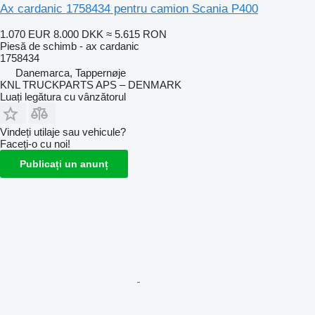
Ax cardanic 1758434 pentru camion Scania P400
1.070 EUR
8.000 DKK
≈ 5.615 RON
Piesă de schimb - ax cardanic
1758434
Danemarca, Tappernøje
KNL TRUCKPARTS APS – DENMARK
Luați legătura cu vânzătorul
Vindeți utilaje sau vehicule?
Faceți-o cu noi!
Publicați un anunț