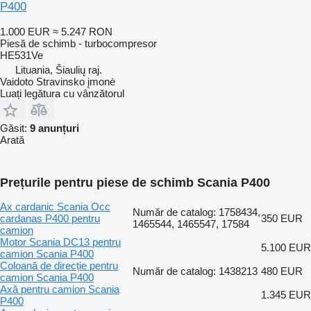
P400
1.000 EUR
≈ 5.247 RON
Piesă de schimb - turbocompresor
HE531Ve
Lituania, Šiaulių raj.
Vaidoto Stravinsko įmonė
Luați legătura cu vânzătorul
Găsit:
9 anunțuri
Arată
Prețurile pentru piese de schimb Scania P400
Ax cardanic Scania Occ
Număr de catalog: 1758434,
cardanas P400 pentru
350 EUR
1465544, 1465547, 17584
camion
Motor Scania DC13 pentru
5.100 EUR
camion Scania P400
Coloană de direcție pentru
Număr de catalog: 1438213
480 EUR
camion Scania P400
Axă pentru camion Scania
1.345 EUR
P400