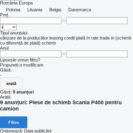
România
Europa
Polonia
Lituania
Belgia
Danemarca
Preţ
–
Tipul anunțului
vânzare
de la producător
leasing
credit
plată în rate
trade-in (schimb
cu diferență de plată)
schimb
Anul
–
Lipsește vreun filtru?
Propuneți o modificare
Găsit:
-
arată
Găsit:
9 anunțuri
Arată
9 anunțuri:
Piese de schimb Scania P400 pentru
camion
Filtru
Ordonează
:
Data publicării