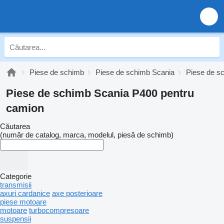
Piese de schimb
Piese de schimb Scania
Piese de s
Piese de schimb Scania P400 pentru
camion
Căutarea
(număr de catalog, marca, modelul, piesă de schimb)
Categorie
transmisii
axuri cardanice
axe posterioare
piese motoare
motoare
turbocompresoare
suspensii