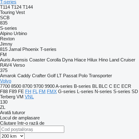
T-series
T114
T124
T144
Touring
Vest
SCB
835
S-series
Alpino
Urbino
Rexton
Jimny
815
Jamal
Phoenix
T-series
FM
Auris
Avensis
Coaster
Corolla
Dyna
Hiace
Hilux
Hino
Land Cruiser
RAV4
Verso
375
Amarok
Caddy
Crafter
Golf
LT
Passat
Polo
Transporter
Volvo
7700
8500
8700
9700
9900
A-series
B-series
BL
BLC
C
EC
ECR
F88
F89
FE
FH
FL
FM
FMX
G-series
L-series
N-series
S-series
SD
Terberg
VM
VNL
130
ZL
Arată tuturor
Locul de amplasare
Căutare într-o rază de