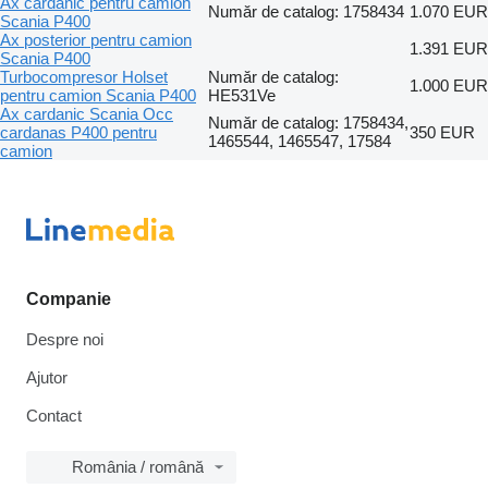
Ax cardanic pentru camion
Număr de catalog: 1758434
1.070 EUR
Scania P400
Ax posterior pentru camion
1.391 EUR
Scania P400
Turbocompresor Holset
Număr de catalog:
1.000 EUR
pentru camion Scania P400
HE531Ve
Ax cardanic Scania Occ
Număr de catalog: 1758434,
cardanas P400 pentru
350 EUR
1465544, 1465547, 17584
camion
Companie
Despre noi
Ajutor
Contact
România / română