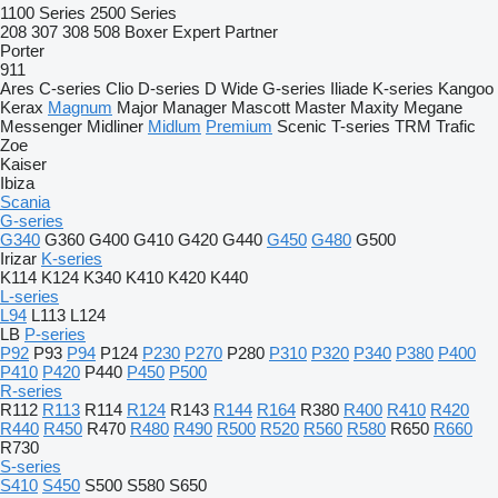
1100 Series
2500 Series
208
307
308
508
Boxer
Expert
Partner
Porter
911
Ares
C-series
Clio
D-series
D Wide
G-series
Iliade
K-series
Kangoo
Kerax
Magnum
Major
Manager
Mascott
Master
Maxity
Megane
Messenger
Midliner
Midlum
Premium
Scenic
T-series
TRM
Trafic
Zoe
Kaiser
Ibiza
Scania
G-series
G340
G360
G400
G410
G420
G440
G450
G480
G500
Irizar
K-series
K114
K124
K340
K410
K420
K440
L-series
L94
L113
L124
LB
P-series
P92
P93
P94
P124
P230
P270
P280
P310
P320
P340
P380
P400
P410
P420
P440
P450
P500
R-series
R112
R113
R114
R124
R143
R144
R164
R380
R400
R410
R420
R440
R450
R470
R480
R490
R500
R520
R560
R580
R650
R660
R730
S-series
S410
S450
S500
S580
S650