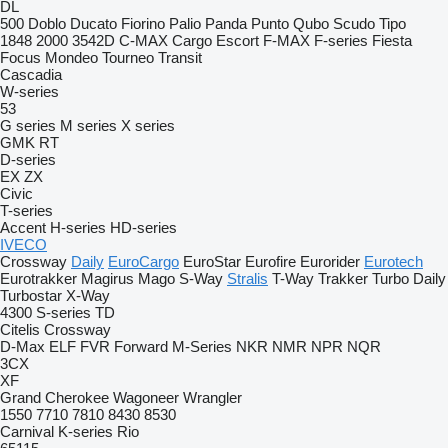
DL
500
Doblo
Ducato
Fiorino
Palio
Panda
Punto
Qubo
Scudo
Tipo
1848
2000
3542D
C-MAX
Cargo
Escort
F-MAX
F-series
Fiesta
Focus
Mondeo
Tourneo
Transit
Cascadia
W-series
53
G series
M series
X series
GMK
RT
D-series
EX
ZX
Civic
T-series
Accent
H-series
HD-series
IVECO
Crossway
Daily
EuroCargo
EuroStar
Eurofire
Eurorider
Eurotech
Eurotrakker
Magirus
Mago
S-Way
Stralis
T-Way
Trakker
Turbo Daily
Turbostar
X-Way
4300
S-series
TD
Citelis
Crossway
D-Max
ELF
FVR
Forward
M-Series
NKR
NMR
NPR
NQR
3CX
XF
Grand Cherokee
Wagoneer
Wrangler
1550
7710
7810
8430
8530
Carnival
K-series
Rio