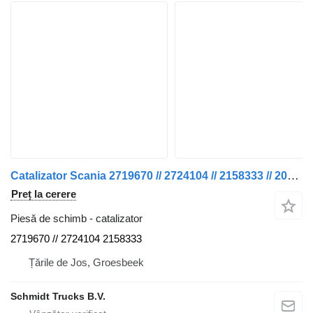
Catalizator Scania 2719670 // 2724104 // 2158333 // 20280018 P 320 EURO 6 NGS pentru camion
Preț la cerere
Piesă de schimb - catalizator
2719670 // 2724104 2158333
Țările de Jos, Groesbeek
Schmidt Trucks B.V.