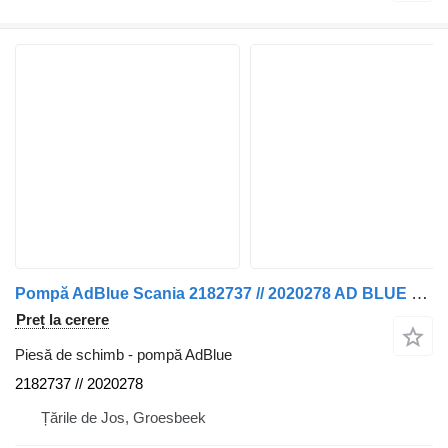
Pompă AdBlue Scania 2182737 // 2020278 AD BLUE POMP P 320 EURO 6 pentru camion
Preț la cerere
Piesă de schimb - pompă AdBlue
2182737 // 2020278
Țările de Jos, Groesbeek