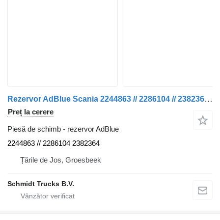
Rezervor AdBlue Scania 2244863 // 2286104 // 2382364 REZERVOR ALBASTRU P 320 EURO 6 pentru camion
Preț la cerere
Piesă de schimb - rezervor AdBlue
2244863 // 2286104 2382364
Țările de Jos, Groesbeek
Schmidt Trucks B.V.