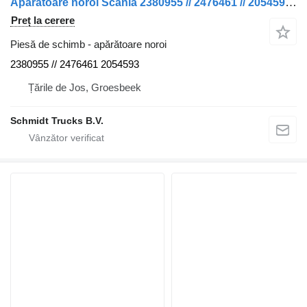
Apărătoare noroi Scania 2380955 // 2476461 // 2054593 // 2302630 P 320 NGS pentru camion
Preț la cerere
Piesă de schimb - apărătoare noroi
2380955 // 2476461 2054593
Țările de Jos, Groesbeek
Schmidt Trucks B.V.