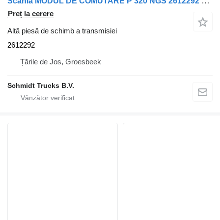
Scania MODUL DE COMUTARE P 320 NGS 2612292 pentru camion
Preț la cerere
Altă piesă de schimb a transmisiei
2612292
Țările de Jos, Groesbeek
Schmidt Trucks B.V.