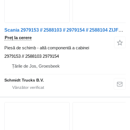
Scania 2979153 // 2588103 // 2979154 // 2588104 ZIJFENDERS P 320 NGS pentru camion
Preț la cerere
Piesă de schimb - altă componentă a cabinei
2979153 // 2588103 2979154
Țările de Jos, Groesbeek
Schmidt Trucks B.V.