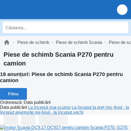
Piese de schimb
Piese de schimb Scania
Piese de s
Piese de schimb Scania P270 pentru
camion
19 anunțuri:
Piese de schimb Scania P270 pentru
camion
Filtru
Ordonează
:
Data publicării
Data publicării
La început mai scump
La început la preț mic
Anul - la
început anunțurile noi
Anul - la început vechi