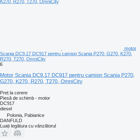
motor
Scania DC9.17 DC917 pentru camion Scania P270, G270, K270,
R270, T270, OmniCity
6
Motor Scania DC9.17 DC917 pentru camion Scania P270,
G270, K270, R270, T270, OmniCity
Preț la cerere
Piesă de schimb - motor
DC917
diesel
Polonia, Pabianice
DANFULD
Luați legătura cu vânzătorul