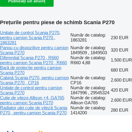
Publicați un anunț
Prețurile pentru piese de schimb Scania P270
Unitate de control Scania P270,
Număr de catalog:
pentru camion Scania P270 ,
230 EUR
1863281
1863281
Panou cu dispozitive pentru camion
Număr de catalog:
320 EUR
Scania P270
1849509 , 1849503
Diferential Scania P270 , R660
Număr de catalog:
1.500 EUR
pentru camion Scania P270 , R660
R660 4,88
Bară de protecţie pentru camion
680 EUR
Scania P270
Cabină Scania P270, pentru camion
Număr de catalog:
2.600 EUR
Scania P270 , CP16
CP16
Unitate de control pentru camion
Număr de catalog:
420 EUR
Scania P270
1847996 , 29545324
Cutie de viteze Allison +4, GA765
Număr de catalog:
2.600 EUR
pentru camion Scania P270
Allison GA765
Radiator ulei cutie de viteză Scania
Număr de catalog:
280 EUR
P270 , pentru camion Scania P270
1414200