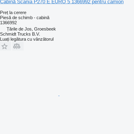
Cabină Scania P270 E EURO 5 1366992 pentru camion
Preț la cerere
Piesă de schimb - cabină
1366992
Țările de Jos, Groesbeek
Schmidt Trucks B.V.
Luați legătura cu vânzătorul