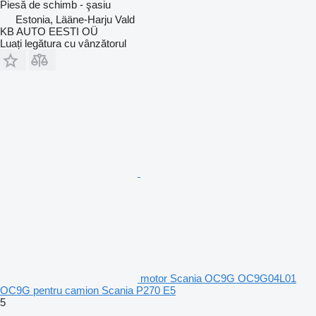
Piesă de schimb - şasiu
Estonia, Lääne-Harju Vald
KB AUTO EESTI OÜ
Luați legătura cu vânzătorul
motor Scania OC9G OC9G04L01
OC9G pentru camion Scania P270 E5
5