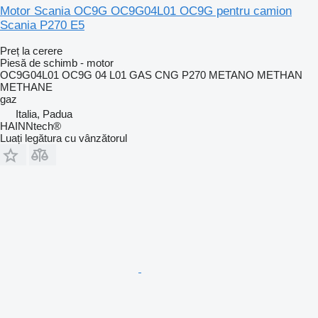
Motor Scania OC9G OC9G04L01 OC9G pentru camion
Scania P270 E5
Preț la cerere
Piesă de schimb - motor
OC9G04L01 OC9G 04 L01 GAS CNG P270 METANO METHAN
METHANE
gaz
Italia, Padua
HAINNtech®
Luați legătura cu vânzătorul