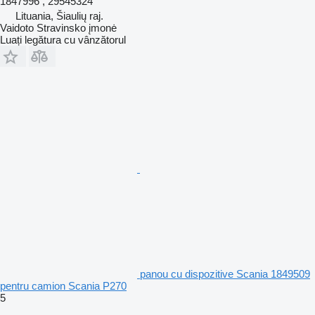
1847996 , 29545324
Lituania, Šiaulių raj.
Vaidoto Stravinsko įmonė
Luați legătura cu vânzătorul
panou cu dispozitive Scania 1849509
pentru camion Scania P270
5