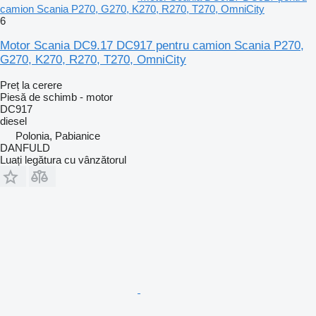
camion Scania P270, G270, K270, R270, T270, OmniCity
6
Motor Scania DC9.17 DC917 pentru camion Scania P270,
G270, K270, R270, T270, OmniCity
Preț la cerere
Piesă de schimb - motor
DC917
diesel
Polonia, Pabianice
DANFULD
Luați legătura cu vânzătorul