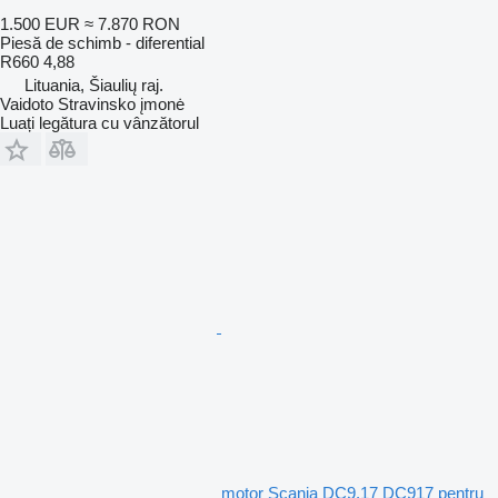
1.500 EUR
≈ 7.870 RON
Piesă de schimb - diferential
R660 4,88
Lituania, Šiaulių raj.
Vaidoto Stravinsko įmonė
Luați legătura cu vânzătorul
motor Scania DC9.17 DC917 pentru