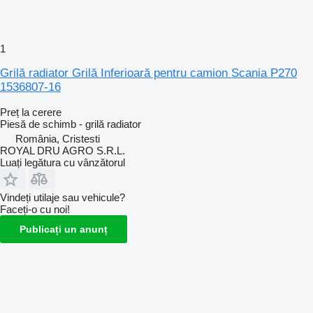
1
Grilă radiator Grilă Inferioară pentru camion Scania P270
1536807-16
Preț la cerere
Piesă de schimb - grilă radiator
România, Cristesti
ROYAL DRU AGRO S.R.L.
Luați legătura cu vânzătorul
Vindeți utilaje sau vehicule?
Faceți-o cu noi!
Publicați un anunț