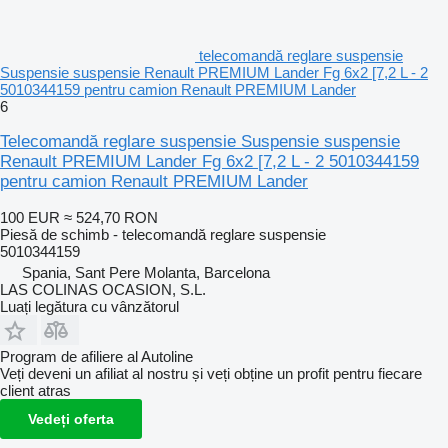
telecomandă reglare suspensie
Suspensie suspensie Renault PREMIUM Lander Fg 6x2 [7,2 L - 2
5010344159 pentru camion Renault PREMIUM Lander
6
Telecomandă reglare suspensie Suspensie suspensie
Renault PREMIUM Lander Fg 6x2 [7,2 L - 2 5010344159
pentru camion Renault PREMIUM Lander
100 EUR
≈ 524,70 RON
Piesă de schimb - telecomandă reglare suspensie
5010344159
Spania, Sant Pere Molanta, Barcelona
LAS COLINAS OCASION, S.L.
Luați legătura cu vânzătorul
Program de afiliere al Autoline
Veți deveni un afiliat al nostru și veți obține un profit pentru fiecare
client atras
Vedeți oferta