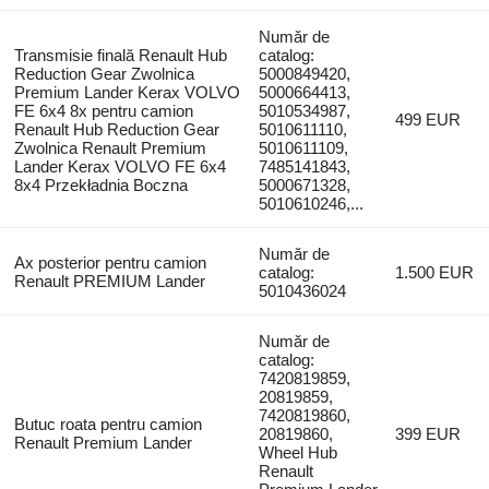
Număr de
Transmisie finală Renault Hub
catalog:
Reduction Gear Zwolnica
5000849420,
Premium Lander Kerax VOLVO
5000664413,
FE 6x4 8x pentru camion
5010534987,
499 EUR
Renault Hub Reduction Gear
5010611110,
Zwolnica Renault Premium
5010611109,
Lander Kerax VOLVO FE 6x4
7485141843,
8x4 Przekładnia Boczna
5000671328,
5010610246,...
Număr de
Ax posterior pentru camion
catalog:
1.500 EUR
Renault PREMIUM Lander
5010436024
Număr de
catalog:
7420819859,
20819859,
7420819860,
Butuc roata pentru camion
20819860,
399 EUR
Renault Premium Lander
Wheel Hub
Renault