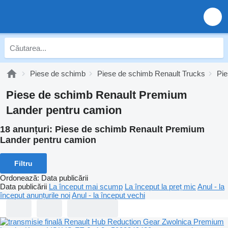
Piese de schimb
Piese de schimb Renault Trucks
Pie
Piese de schimb Renault Premium
Lander pentru camion
18 anunțuri:
Piese de schimb Renault Premium
Lander pentru camion
Filtru
Ordonează
:
Data publicării
Data publicării
La început mai scump
La început la preț mic
Anul - la
început anunțurile noi
Anul - la început vechi