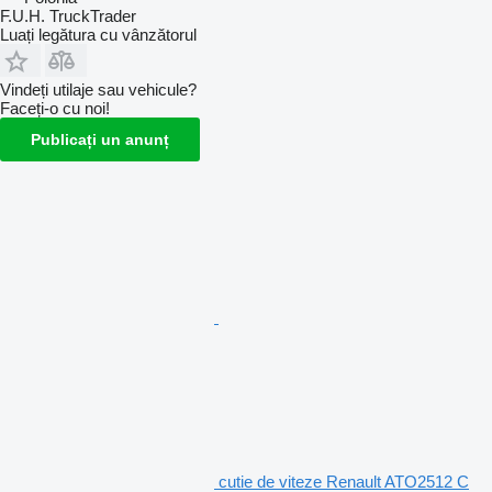
F.U.H. TruckTrader
Luați legătura cu vânzătorul
Vindeți utilaje sau vehicule?
Faceți-o cu noi!
Publicați un anunț
cutie de viteze Renault ATO2512 C