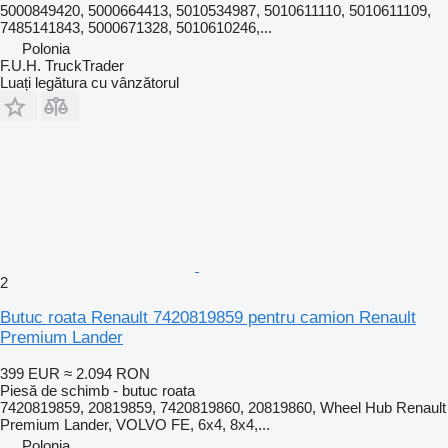
5000849420, 5000664413, 5010534987, 5010611110, 5010611109,
7485141843, 5000671328, 5010610246,...
Polonia
F.U.H. TruckTrader
Luați legătura cu vânzătorul
2
Butuc roata Renault 7420819859 pentru camion Renault
Premium Lander
399 EUR
≈ 2.094 RON
Piesă de schimb - butuc roata
7420819859, 20819859, 7420819860, 20819860, Wheel Hub Renault
Premium Lander, VOLVO FE, 6x4, 8x4,...
Polonia