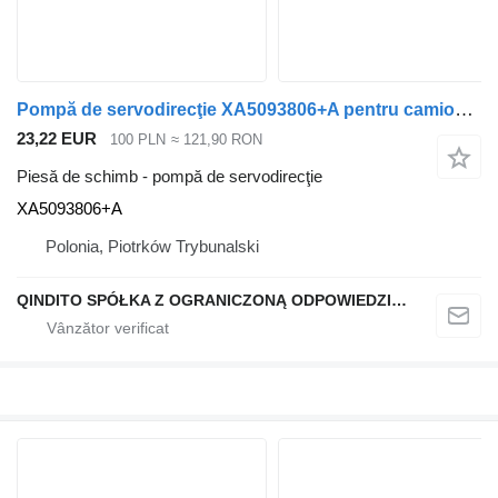
Pompă de servodirecţie XA5093806+A pentru camion Renault PREMIUM 420 I
23,22 EUR
100 PLN
≈ 121,90 RON
Piesă de schimb - pompă de servodirecţie
XA5093806+A
Polonia, Piotrków Trybunalski
QINDITO SPÓŁKA Z OGRANICZONĄ ODPOWIEDZIALNOŚCIĄ