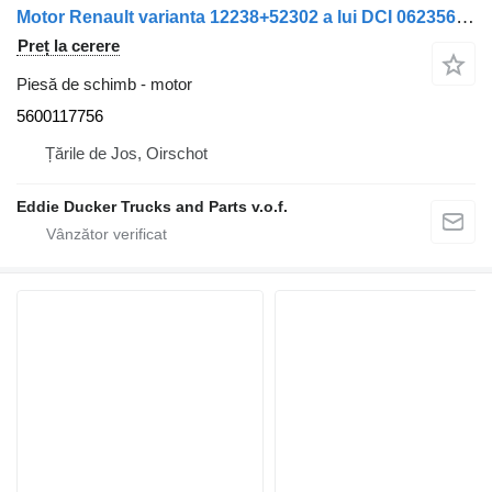
Motor Renault varianta 12238+52302 a lui DCI 062356B43 5600117756 pentru camion Renault PREMIUM 420 DCI
Preț la cerere
Piesă de schimb - motor
5600117756
Țările de Jos, Oirschot
Eddie Ducker Trucks and Parts v.o.f.