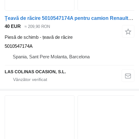
Țeavă de răcire 5010547174A pentru camion Renault PREMIUM 420
40 EUR
≈ 209,90 RON
Piesă de schimb - țeavă de răcire
5010547174A
Spania, Sant Pere Molanta, Barcelona
LAS COLINAS OCASION, S.L.