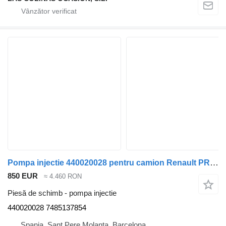
Pompa injectie 440020028 pentru camion Renault PREMIUM 420
850 EUR
≈ 4.460 RON
Piesă de schimb - pompa injectie
440020028 7485137854
Spania, Sant Pere Molanta, Barcelona