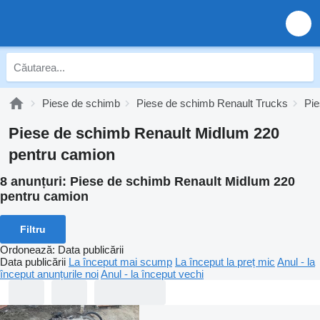
Piese de schimb
Piese de schimb Renault Trucks
Pie
Piese de schimb Renault Midlum 220
pentru camion
8 anunțuri:
Piese de schimb Renault Midlum 220
pentru camion
Filtru
Ordonează
:
Data publicării
Data publicării
La început mai scump
La început la preț mic
Anul - la
început anunțurile noi
Anul - la început vechi