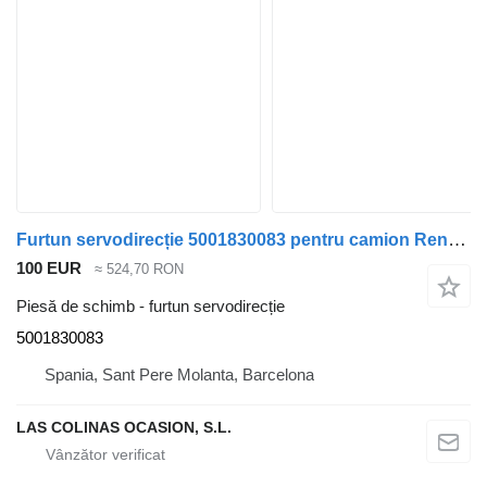
Furtun servodirecție 5001830083 pentru camion Renault G 260 (192/202 KW)
100 EUR
≈ 524,70 RON
Piesă de schimb - furtun servodirecție
5001830083
Spania, Sant Pere Molanta, Barcelona
LAS COLINAS OCASION, S.L.