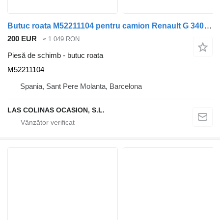
Butuc roata M52211104 pentru camion Renault G 340 TI Manager /Maxter E1/E2
200 EUR
≈ 1.049 RON
Piesă de schimb - butuc roata
M52211104
Spania, Sant Pere Molanta, Barcelona
LAS COLINAS OCASION, S.L.