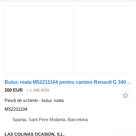
Butuc roata M52211104 pentru camion Renault G 340 TI Manager /Maxter E1/E2
200 EUR
≈ 1.049 RON
Piesă de schimb - butuc roata
M52211104
Spania, Sant Pere Molanta, Barcelona
LAS COLINAS OCASION, S.L.