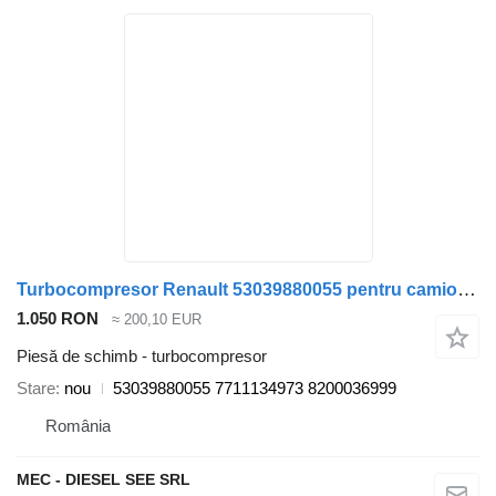
Turbocompresor Renault 53039880055 pentru camion Renault master 2.5DCI g9u720
1.050 RON
≈ 200,10 EUR
Piesă de schimb - turbocompresor
Stare
nou
53039880055 7711134973 8200036999
România
MEC - DIESEL SEE SRL