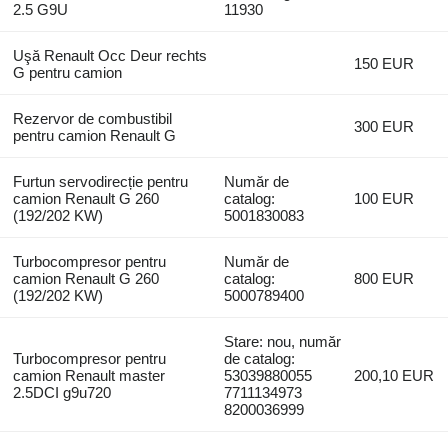
2.5 G9U
11930
Uşă Renault Occ Deur rechts
150 EUR
G pentru camion
Rezervor de combustibil
300 EUR
pentru camion Renault G
Furtun servodirecție pentru
Număr de
camion Renault G 260
catalog:
100 EUR
(192/202 KW)
5001830083
Turbocompresor pentru
Număr de
camion Renault G 260
catalog:
800 EUR
(192/202 KW)
5000789400
Stare: nou, număr
Turbocompresor pentru
de catalog:
camion Renault master
53039880055
200,10 EUR
2.5DCI g9u720
7711134973
8200036999