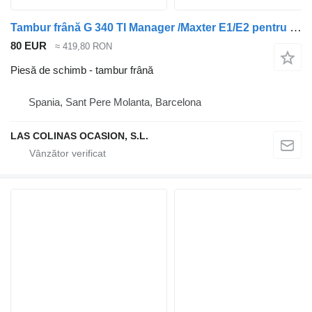
Tambur frână G 340 TI Manager /Maxter E1/E2 pentru camion Renault G 340 TI Manager /Maxter E1/E2
80 EUR
≈ 419,80 RON
Piesă de schimb - tambur frână
Spania, Sant Pere Molanta, Barcelona
LAS COLINAS OCASION, S.L.