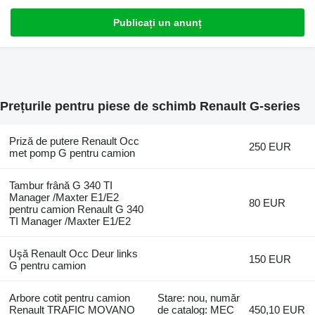
Publicați un anunț
Prețurile pentru piese de schimb Renault G-series
Priză de putere Renault Occ
250 EUR
met pomp G pentru camion
Tambur frână G 340 TI
Manager /Maxter E1/E2
80 EUR
pentru camion Renault G 340
TI Manager /Maxter E1/E2
Uşă Renault Occ Deur links
150 EUR
G pentru camion
Arbore cotit pentru camion
Stare: nou, număr
Renault TRAFIC MOVANO
de catalog: MEC
450,10 EUR