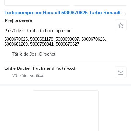
Turbocompresor Renault 5000670625 Turbo Renault LKW G g, an fabricație 1985-1989 Beheerder G, an fabricație pentru camion
Preț la cerere
Piesă de schimb - turbocompresor
5000670625, 5000681178, 5000690607, 5000670626,
5000681269, 5000786041, 5000670627
Țările de Jos, Oirschot
Eddie Ducker Trucks and Parts v.o.f.