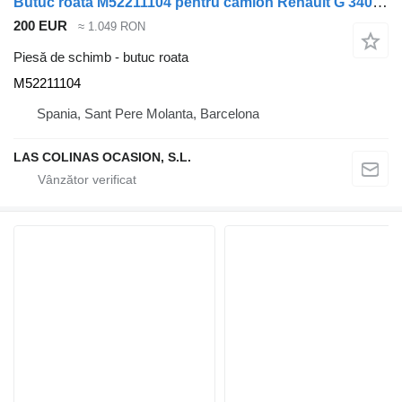
Butuc roata M52211104 pentru camion Renault G 340 TI Manager /Maxter E1/E2
200 EUR
≈ 1.049 RON
Piesă de schimb - butuc roata
M52211104
Spania, Sant Pere Molanta, Barcelona
LAS COLINAS OCASION, S.L.