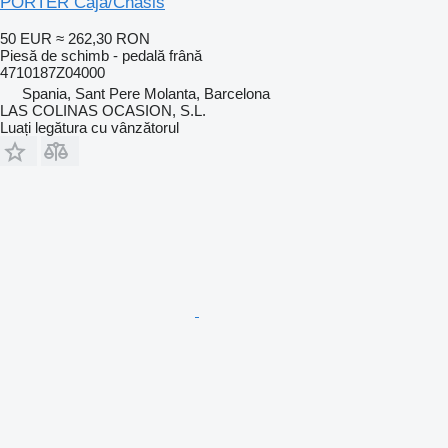
PORTER Caja/Chasis
50 EUR
≈ 262,30 RON
Piesă de schimb - pedală frână
4710187Z04000
Spania, Sant Pere Molanta, Barcelona
LAS COLINAS OCASION, S.L.
Luați legătura cu vânzătorul