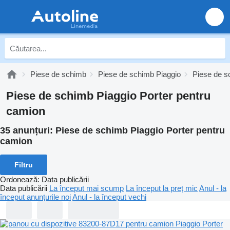
Piese de schimb
Piese de schimb Piaggio
Piese de s
Piese de schimb Piaggio Porter pentru
camion
35 anunțuri:
Piese de schimb Piaggio Porter pentru
camion
Filtru
Ordonează
:
Data publicării
Data publicării
La început mai scump
La început la preț mic
Anul - la
început anunțurile noi
Anul - la început vechi