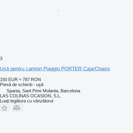
3
Uşă pentru camion Piaggio PORTER Caja/Chasis
150 EUR
≈ 787 RON
Piesă de schimb - uşă
Spania, Sant Pere Molanta, Barcelona
LAS COLINAS OCASION, S.L.
Luați legătura cu vânzătorul