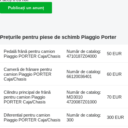
Publicați un anunț
Prețurile pentru piese de schimb Piaggio Porter
Pedală frână pentru camion
Număr de catalog:
50 EUR
Piaggio PORTER Caja/Chasis
4710187Z04000
Cameră de frânare pentru
Număr de catalog:
camion Piaggio PORTER
60 EUR
66120036401
Caja/Chasis
Cilindru principal de frână
Număr de catalog:
pentru camion Piaggio
MD3010
70 EUR
PORTER Caja/Chasis
4720087Z01000
Diferential pentru camion
Număr de catalog:
300 EUR
Piaggio PORTER Caja/Chasis
300