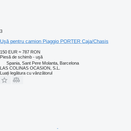
3
Uşă pentru camion Piaggio PORTER Caja/Chasis
150 EUR
≈ 787 RON
Piesă de schimb - uşă
Spania, Sant Pere Molanta, Barcelona
LAS COLINAS OCASION, S.L.
Luați legătura cu vânzătorul