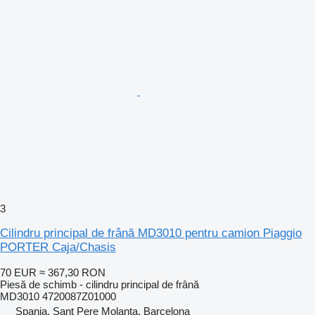
3
Cilindru principal de frână MD3010 pentru camion Piaggio
PORTER Caja/Chasis
70 EUR
≈ 367,30 RON
Piesă de schimb - cilindru principal de frână
MD3010 4720087Z01000
Spania, Sant Pere Molanta, Barcelona