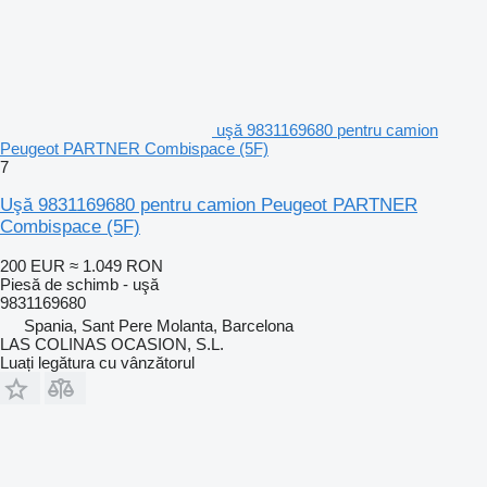
uşă 9831169680 pentru camion
Peugeot PARTNER Combispace (5F)
7
Uşă 9831169680 pentru camion Peugeot PARTNER
Combispace (5F)
200 EUR
≈ 1.049 RON
Piesă de schimb - uşă
9831169680
Spania, Sant Pere Molanta, Barcelona
LAS COLINAS OCASION, S.L.
Luați legătura cu vânzătorul