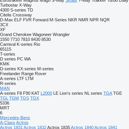
Eurotrakker
Magirus
Mago
S-Way
Stralis
T-Way
Trakker
Turbo Daily
Turbostar
X-Way
4300
S-series
TD
Citelis
Crossway
D-Max
ELF
FVR
Forward
M-Series
NKR
NMR
NPR
NQR
3CX
XF
Grand Cherokee
Wagoneer
Wrangler
1550
7710
7810
8430
8530
Carnival
K-series
Rio
65115
T-series
D series
PC
WA
KMK
D-series
KX-series
M-series
Freelander
Range Rover
A-series
LTF
LTM
R-series
MAN
A-series
F8
F90
KAT
L2000
LE
Lion's series
NL series
TGA
TGE
TGL
TGM
TGS
TGX
5336
MRT
6
Mercedes-Benz
A-Class
Actros
Actros 1831
Actros 1832
Actros 1835
Actros 1840
Actros 1841