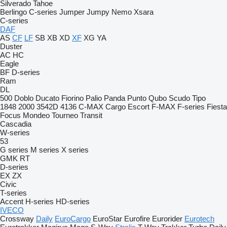
Silverado
Tahoe
Berlingo
C-series
Jumper
Jumpy
Nemo
Xsara
C-series
DAF
AS
CF
LF
SB
XB
XD
XF
XG
YA
Duster
AC
HC
Eagle
BF
D-series
Ram
DL
500
Doblo
Ducato
Fiorino
Palio
Panda
Punto
Qubo
Scudo
Tipo
1848
2000
3542D
4136
C-MAX
Cargo
Escort
F-MAX
F-series
Fiesta
Focus
Mondeo
Tourneo
Transit
Cascadia
W-series
53
G series
M series
X series
GMK
RT
D-series
EX
ZX
Civic
T-series
Accent
H-series
HD-series
IVECO
Crossway
Daily
EuroCargo
EuroStar
Eurofire
Eurorider
Eurotech