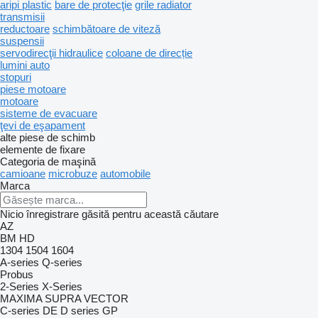
aripi plastic
bare de protecţie
grile radiator
transmisii
reductoare
schimbătoare de viteză
suspensii
servodirecţii hidraulice
coloane de direcție
lumini auto
stopuri
piese motoare
motoare
sisteme de evacuare
ţevi de eşapament
alte piese de schimb
elemente de fixare
Categoria de maşină
camioane
microbuze
automobile
Marca
Nicio înregistrare găsită pentru această căutare
AZ
BM
HD
1304
1504
1604
A-series
Q-series
Probus
2-Series
X-Series
MAXIMA
SUPRA
VECTOR
C-series
DE
D series
GP