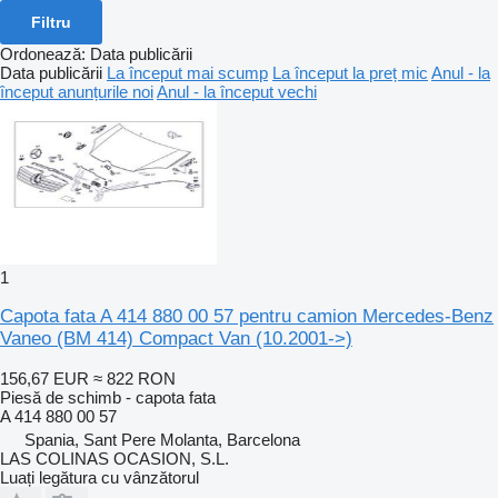
Filtru
Ordonează
:
Data publicării
Data publicării
La început mai scump
La început la preț mic
Anul - la
început anunțurile noi
Anul - la început vechi
1
Capota fata A 414 880 00 57 pentru camion Mercedes-Benz
Vaneo (BM 414) Compact Van (10.2001->)
156,67 EUR
≈ 822 RON
Piesă de schimb - capota fata
A 414 880 00 57
Spania, Sant Pere Molanta, Barcelona
LAS COLINAS OCASION, S.L.
Luați legătura cu vânzătorul