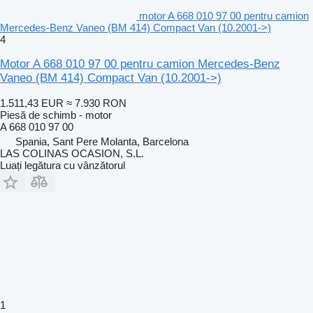
motor A 668 010 97 00 pentru camion
Mercedes-Benz Vaneo (BM 414) Compact Van (10.2001->)
4
Motor A 668 010 97 00 pentru camion Mercedes-Benz
Vaneo (BM 414) Compact Van (10.2001->)
1.511,43 EUR
≈ 7.930 RON
Piesă de schimb - motor
A 668 010 97 00
Spania, Sant Pere Molanta, Barcelona
LAS COLINAS OCASION, S.L.
Luați legătura cu vânzătorul
1