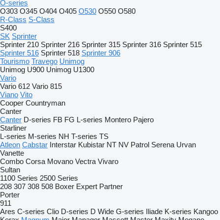
O-series
O303
O345
O404
O405
O530
O550
O580
R-Class
S-Class
S400
SK
Sprinter
Sprinter 210
Sprinter 216
Sprinter 315
Sprinter 316
Sprinter 515
Sprinter 516
Sprinter 518
Sprinter 906
Tourismo
Travego
Unimog
Unimog U900
Unimog U1300
Vario
Vario 612
Vario 815
Viano
Vito
Cooper
Countryman
Canter
Canter
D-series
FB
FG
L-series
Montero
Pajero
Starliner
L-series
M-series
NH
T-series
TS
Atleon
Cabstar
Interstar
Kubistar
NT
NV
Patrol
Serena
Urvan
Vanette
Combo
Corsa
Movano
Vectra
Vivaro
Sultan
1100 Series
2500 Series
208
307
308
508
Boxer
Expert
Partner
Porter
911
Ares
C-series
Clio
D-series
D Wide
G-series
Iliade
K-series
Kangoo
Kerax
Magnum
Major
Manager
Mascott
Master
Maxity
Megane