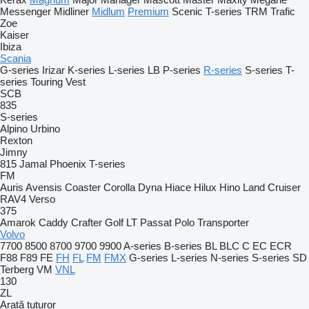
Messenger
Midliner
Midlum
Premium
Scenic
T-series
TRM
Trafic
Zoe
Kaiser
Ibiza
Scania
G-series
Irizar
K-series
L-series
LB
P-series
R-series
S-series
T-
series
Touring
Vest
SCB
835
S-series
Alpino
Urbino
Rexton
Jimny
815
Jamal
Phoenix
T-series
FM
Auris
Avensis
Coaster
Corolla
Dyna
Hiace
Hilux
Hino
Land Cruiser
RAV4
Verso
375
Amarok
Caddy
Crafter
Golf
LT
Passat
Polo
Transporter
Volvo
7700
8500
8700
9700
9900
A-series
B-series
BL
BLC
C
EC
ECR
F88
F89
FE
FH
FL
FM
FMX
G-series
L-series
N-series
S-series
SD
Terberg
VM
VNL
130
ZL
Arată tuturor