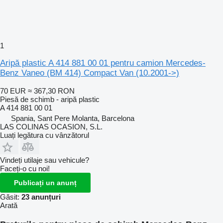
1
Aripă plastic A 414 881 00 01 pentru camion Mercedes-
Benz Vaneo (BM 414) Compact Van (10.2001->)
70 EUR
≈ 367,30 RON
Piesă de schimb - aripă plastic
A 414 881 00 01
Spania, Sant Pere Molanta, Barcelona
LAS COLINAS OCASION, S.L.
Luați legătura cu vânzătorul
Vindeți utilaje sau vehicule?
Faceți-o cu noi!
Publicați un anunț
Găsit:
23 anunțuri
Arată