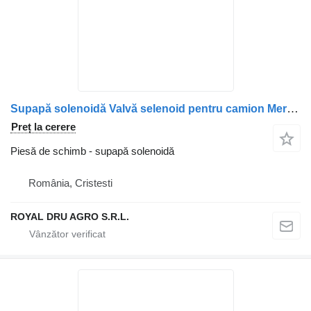
Supapă solenoidă Valvă selenoid pentru camion Mercedes-Benz A0009975212 / 0009975212 / A0009973812 / 0009973812
Preț la cerere
Piesă de schimb - supapă solenoidă
România, Cristesti
ROYAL DRU AGRO S.R.L.