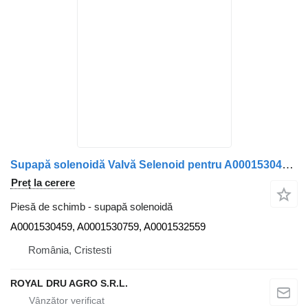
Supapă solenoidă Valvă Selenoid pentru A0001530459 pentru camion Mercedes-Benz
Preț la cerere
Piesă de schimb - supapă solenoidă
A0001530459, A0001530759, A0001532559
România, Cristesti
ROYAL DRU AGRO S.R.L.