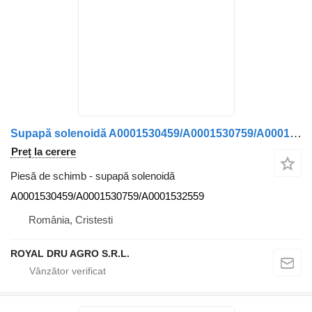
Supapă solenoidă A0001530459/A0001530759/A0001532559 pentru camion Mercedes-Benz
Preț la cerere
Piesă de schimb - supapă solenoidă
A0001530459/A0001530759/A0001532559
România, Cristesti
ROYAL DRU AGRO S.R.L.