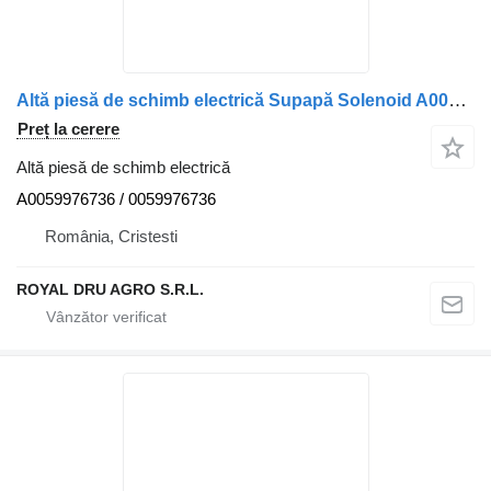
Altă piesă de schimb electrică Supapă Solenoid A0059976736 pentru camion Mercedes-Benz
Preț la cerere
Altă piesă de schimb electrică
A0059976736 / 0059976736
România, Cristesti
ROYAL DRU AGRO S.R.L.