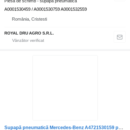
Piesă de schimb - supapă pneumatică
A0001530459 / A0001530759 A0001532559
România, Cristesti
ROYAL DRU AGRO S.R.L.
Supapă pneumatică Mercedes-Benz A4721530159 pentru camion