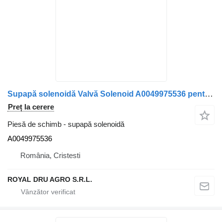
Supapă solenoidă Valvă Solenoid A0049975536 pentru camion Mercedes-Benz (0049975536)
Preț la cerere
Piesă de schimb - supapă solenoidă
A0049975536
România, Cristesti
ROYAL DRU AGRO S.R.L.