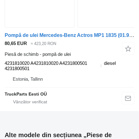
Pompă de ulei Mercedes-Benz Actros MP1 1835 (01.96-12.02) 4231810020 pentru camion Mercedes-Benz Actros, Axor MP1, MP2, MP3 (1996-2014)
80,65 EUR
≈ 423,20 RON
Piesă de schimb - pompă de ulei
4231810020 A4231810020 A4231800501
diesel
4231800501
Estonia, Tallinn
TruckParts Eesti OÜ
Alte modele din secțiunea „Piese de