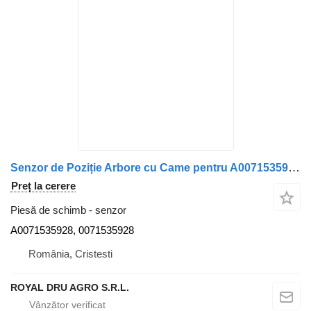
Senzor de Poziție Arbore cu Came pentru A0071535928 pentru camion Mercedes-Benz A0071535928 0071535928
Preț la cerere
Piesă de schimb - senzor
A0071535928, 0071535928
România, Cristesti
ROYAL DRU AGRO S.R.L.