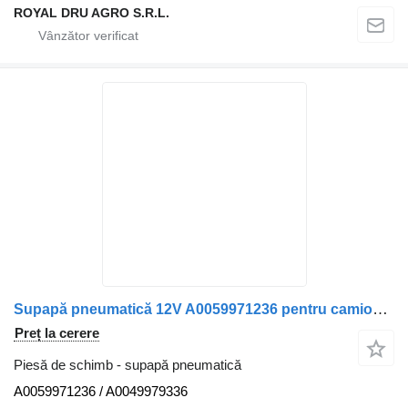
ROYAL DRU AGRO S.R.L.
Supapă pneumatică 12V A0059971236 pentru camion Mercedes-Benz
Preț la cerere
Piesă de schimb - supapă pneumatică
A0059971236 / A0049979336