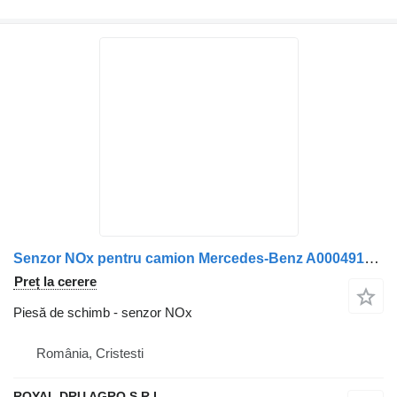
Senzor NOx pentru camion Mercedes-Benz A0004913141 A0101531628 0101531628
Preț la cerere
Piesă de schimb - senzor NOx
România, Cristesti
ROYAL DRU AGRO S.R.L.