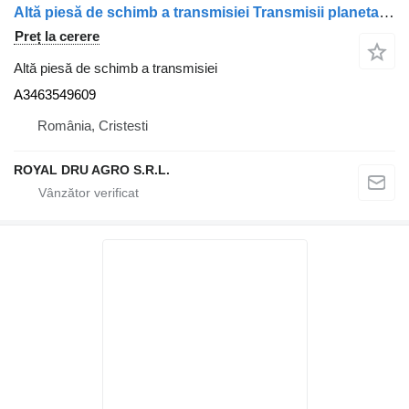
Altă piesă de schimb a transmisiei Transmisii planetare satelit gear A3463549609 pentru camion Mercedes-Benz Actros MP1 1835
Preț la cerere
Altă piesă de schimb a transmisiei
A3463549609
România, Cristesti
ROYAL DRU AGRO S.R.L.