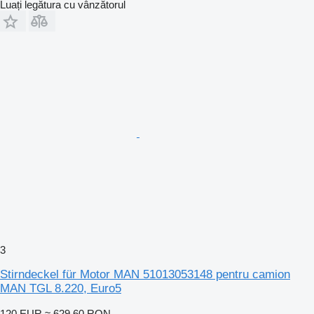
Luați legătura cu vânzătorul
3
Stirndeckel für Motor MAN 51013053148 pentru camion
MAN TGL 8.220, Euro5
120 EUR
≈ 629,60 RON