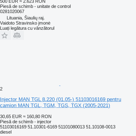
500 EUR
≈ 2.623 RON
Piesă de schimb - unitate de control
0281020067
Lituania, Šiaulių raj.
Vaidoto Stravinsko įmonė
Luați legătura cu vânzătorul
2
Injector MAN TGL 8.220 (01.05-) 51103016169 pentru
camion MAN TGL, TGM, TGS, TGX (2005-2021)
30,65 EUR
≈ 160,80 RON
Piesă de schimb - injector
51103016169 51.10301-6169 51101080013 51.10108-0013
diesel