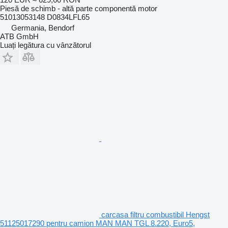
Piesă de schimb - altă parte componentă motor
51013053148 D0834LFL65
Germania, Bendorf
ATB GmbH
Luați legătura cu vânzătorul
carcasa filtru combustibil Hengst
51125017290 pentru camion MAN MAN TGL 8.220, Euro5,