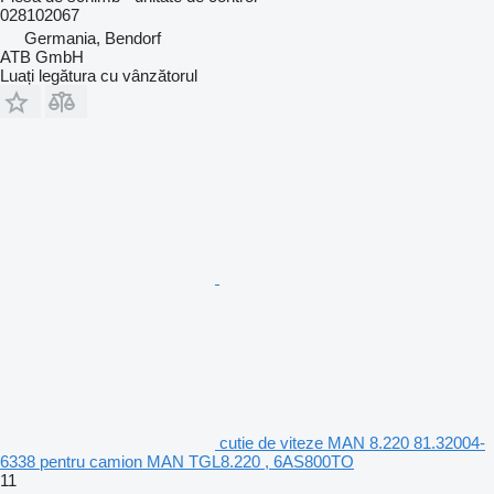
028102067
Germania, Bendorf
ATB GmbH
Luați legătura cu vânzătorul
cutie de viteze MAN 8.220 81.32004-
6338 pentru camion MAN TGL8.220 , 6AS800TO
11