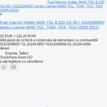
Fuel Injector Holder MAN TGL 8.220
(01.05-) 51101040057 pentru camion MAN TGL, TGM, TGS, TGX
(2005-2021)
4
Fuel Injector Holder MAN TGL 8.220 (01.05-) 51101040057
pentru camion MAN TGL, TGM, TGS, TGX (2005-2021)
25 EUR
≈ 131,20 RON
Altă piesă de schimb a sistemului de alimentare cu combustibil
51101040057 51.10104-0057 51101040056 51.10104-0056
diesel
Estonia, Tallinn
TruckParts Eesti OÜ
Luați legătura cu vânzătorul