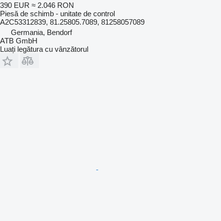
390 EUR
≈ 2.046 RON
Piesă de schimb - unitate de control
A2C53312839, 81.25805.7089, 81258057089
Germania, Bendorf
ATB GmbH
Luați legătura cu vânzătorul