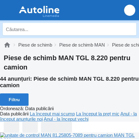
Piese de schimb
Piese de schimb MAN
Piese de sc
Piese de schimb MAN TGL 8.220 pentru
camion
44 anunțuri:
Piese de schimb MAN TGL 8.220 pentru
camion
Filtru
Ordonează
:
Data publicării
Data publicării
La început mai scump
La început la preț mic
Anul - la
început anunțurile noi
Anul - la început vechi