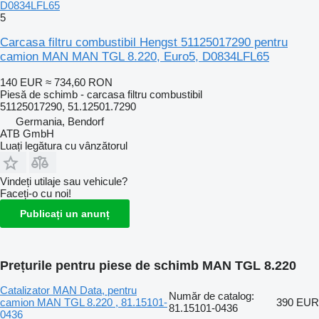
D0834LFL65
5
Carcasa filtru combustibil Hengst 51125017290 pentru
camion MAN MAN TGL 8.220, Euro5, D0834LFL65
140 EUR
≈ 734,60 RON
Piesă de schimb - carcasa filtru combustibil
51125017290, 51.12501.7290
Germania, Bendorf
ATB GmbH
Luați legătura cu vânzătorul
Vindeți utilaje sau vehicule?
Faceți-o cu noi!
Publicați un anunț
Prețurile pentru piese de schimb MAN TGL 8.220
Catalizator MAN Data, pentru
Număr de catalog:
camion MAN TGL 8.220 , 81.15101-
390 EUR
81.15101-0436
0436