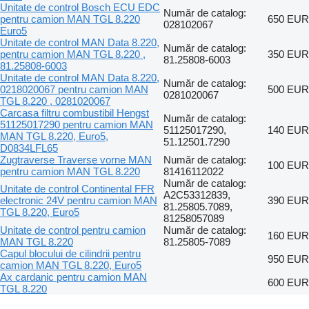
Unitate de control Bosch ECU EDC
Număr de catalog:
pentru camion MAN TGL 8.220
650 EUR
028102067
Euro5
Unitate de control MAN Data 8.220,
Număr de catalog:
pentru camion MAN TGL 8.220 ,
350 EUR
81.25808-6003
81.25808-6003
Unitate de control MAN Data 8.220,
Număr de catalog:
0218020067 pentru camion MAN
500 EUR
0281020067
TGL 8.220 , 0281020067
Carcasa filtru combustibil Hengst
Număr de catalog:
51125017290 pentru camion MAN
51125017290,
140 EUR
MAN TGL 8.220, Euro5,
51.12501.7290
D0834LFL65
Zugtraverse Traverse vorne MAN
Număr de catalog:
100 EUR
pentru camion MAN TGL 8.220
81416112022
Număr de catalog:
Unitate de control Continental FFR
A2C53312839,
electronic 24V pentru camion MAN
390 EUR
81.25805.7089,
TGL 8.220, Euro5
81258057089
Unitate de control pentru camion
Număr de catalog:
160 EUR
MAN TGL 8.220
81.25805-7089
Capul blocului de cilindrii pentru
950 EUR
camion MAN TGL 8.220, Euro5
Ax cardanic pentru camion MAN
600 EUR
TGL 8.220