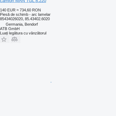
camion MAN TGL 8.220
140 EUR
≈ 734,60 RON
Piesă de schimb - arc lamelar
85434026020, 85.43402.6020
Germania, Bendorf
ATB GmbH
Luați legătura cu vânzătorul